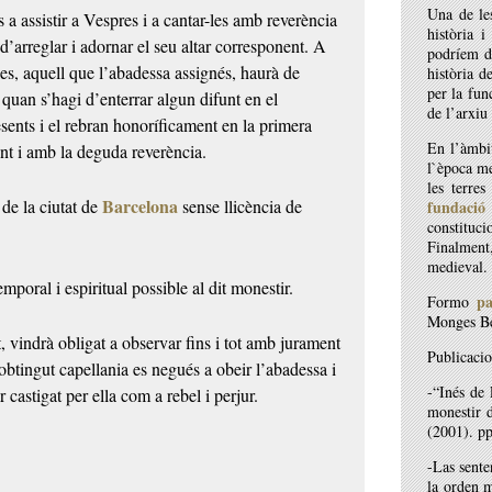
Una de les
s a assistir a Vespres i a cantar-les amb reverència
història i
a d’arreglar i adornar el seu altar corresponent. A
podríem d
es, aquell que l’abadessa assignés, haurà de
història d
per la fun
I quan s’hagi d’enterrar algun difunt en el
de l’arxiu
resents i el rebran honoríficament en la primera
En l’àmbit
nt i amb la deguda reverència.
l`època me
les terre
Barcelona
 de la ciutat de
sense llicència de
fundació
constituc
Finalment
medieval.
mporal i espiritual possible al dit monestir.
pa
Formo
Monges Be
, vindrà obligat a observar fins i tot amb jurament
Publicacio
 obtingut capellania es negués a obeir l’abadessa i
-“Inés de 
 castigat per ella com a rebel i perjur.
monestir
(2001). pp
-Las sente
la orden 