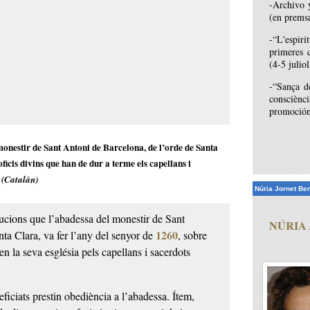
-Archivo 
(en prems
-“L'espir
primeres c
(4-5 julio
-“Sança d
consciènc
promoción 
monestir de Sant Antoni de Barcelona, de l’orde de Santa
oficis divins que han de dur a terme els capellans i
r
(Catalán)
Núria Jornet Ben
tucions que l’abadessa del monestir de Sant
NÚRIA
1260
nta Clara, va fer l’any del senyor de
, sobre
en la seva església pels capellans i sacerdots
ficiats prestin obediència a l’abadessa. Ítem,