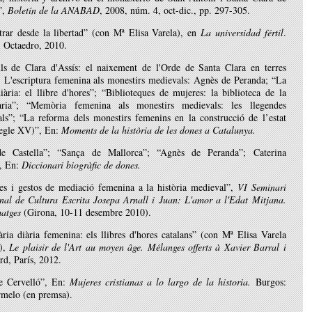
”,
Boletín de la ANABAD
, 2008, núm. 4, oct-dic., pp. 297-305.
trar desde la libertad” (con Mª Elisa Varela), en
La universidad fértil
.
: Octaedro, 2010.
lls de Clara d'Assís: el naixement de l'Orde de Santa Clara en terres
; L'escriptura femenina als monestirs medievals: Agnès de Peranda; “La
iària: el llibre d'hores”; “Biblioteques de mujeres: la biblioteca de la
ria”; “Memòria femenina als monestirs medievals: les llegendes
als”; “La reforma dels monestirs femenins en la construcció de l’estat
egle XV)”, En:
Moments de la història de les dones a Catalunya.
de Castella”; “Sança de Mallorca”; “Agnès de Peranda”; Caterina
a, En:
Diccionari biogràfic de dones.
ues i gestos de mediació femenina a la història medieval”,
VI Seminari
onal de Cultura Escrita Josepa Arnall i Juan: L'amor a l'Edat Mitjana.
matges
(Girona, 10-11 desembre 2010).
ria diària femenina: els llibres d'hores catalans” (con Mª Elisa Varela
z),
Le plaisir de l'Art au moyen âge. Mélanges offerts à Xavier Barral i
ard, París, 2012.
e Cervelló”, En:
Mujeres cristianas a lo largo de la historia.
Burgos:
melo (en premsa).