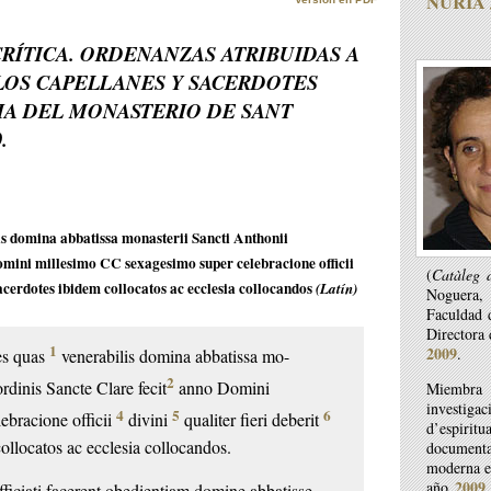
NÚRIA
RÍTICA. ORDENANZAS ATRIBUIDAS A
LOS CAPELLANES Y SACERDOTES
IA DEL MONASTERIO DE SANT
.
is domina abbatissa monasterii Sancti Anthonii
omini millesimo CC sexagesimo super celebracione officii
(
Catàleg d
 sacerdotes ibidem collocatos ac ecclesia collocandos
(Latín)
Noguera,
Faculdad 
Directora
1
2009
.
es quas
venerabilis domina abbatissa mo-
2
rdinis Sancte Clare fecit
anno Domini
Miembra 
investig
4
5
6
ebracione officii
divini
qualiter fieri deberit
d’espirit
ollocatos ac ecclesia collocandos.
documenta
moderna en
2009
año
fficiati facerent obedientiam domine
abbatisse.