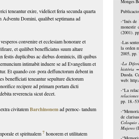
Monges Be
rici teneantur exire, videlicet feria secunda
quarta
Publicacio
in Adventu Domini, qualibet septimana ad
-“Inés de 
monestir 
(2001). pp
 vesperos convenire et ecclesiam honorare et
-Las sente
la orden 
ifirare, et quilibet benefficiatus
suum altare
2005, pp.
n festis
duplicibus ac diebus dominicis, illi quibus
nternuncium intimabit induere se ad Evangelium
et
-
La Difer
història 
ntur. Et quando cor-
pora deffunctorum debent in
Duoda. Ce
s benefficiati teneantur sepulture dictorum
web: http
onorifice recipere ad primam portam dicti
-“La rela
debita reverencia sicut decet.
relaciones
pp. 18.-53
Barchinonem
 extra civitatem
ad pernoc-
tandum
-“Memoria
de claris
Coloquio 
Mujeres
(B
7
porale et spiritualem
honorem et utilitatem
-“Memoria