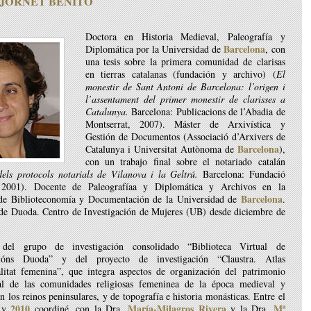
JORNET
BENITO
Doctora en Historia Medieval, Paleografía y
Barcelona
Diplomática por la Universidad de
, con
una tesis sobre la primera comunidad de clarisas
en tierras catalanas (fundación y archivo) (
El
monestir de Sant Antoni de Barcelona: l’origen i
l’assentament del primer monestir de clarisses a
Catalunya.
Barcelona: Publicacions de l’Abadia de
Montserrat, 2007). Máster de Arxivística y
Gestión de Documentos (Associació d’Arxivers de
Barcelona
Catalunya i Universitat Autònoma de
),
con un trabajo final sobre el notariado catalán
els protocols notarials de Vilanova i la Geltrú.
Barcelona: Fundació
 2001). Docente de Paleografíaa y Diplomática y Archivos en la
Barcelona
de Biblioteconomía y Documentación de la Universidad de
.
 de Duoda. Centro de Investigación de Mujeres (UB) desde diciembre de
del grupo de investigación consolidado “Biblioteca Virtual de
acións Duoda” y del proyecto de investigación “Claustra. Atlas
ualitat femenina”, que integra aspectos de organización del patrimonio
l de las comunidades religiosas femeninea de la época medieval y
 los reinos peninsulares, y de topografía e historia monásticas. Entre el
2010
María-Milagros Rivera
Mª
y
coordiné, con la Dra.
y la Dra.