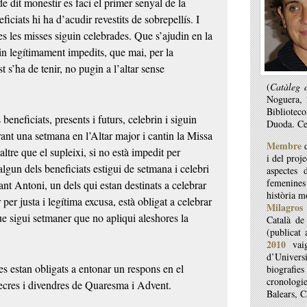
e dit monestir es faci el primer senyal de la
iciats hi ha d’acudir revestits de sobrepellís. I
tes les misses siguin celebrades. Que s’ajudin en la
ssin legítimament impedits, que mai, per la
t s’ha de tenir, no pugin a l’altar sense
(
Catàleg d
Noguera, 
Bibliotec
 beneficiats, presents i futurs, celebrin i siguin
Duoda. Ce
ant una setmana en l’Altar major i cantin la Missa
Membre
d
altre que el supleixi, si no està impedit per
i del proj
algun dels beneficiats estigui de setmana i celebri
aspectes 
femenines 
nt Antoni, un dels qui estan destinats a celebrar
història m
 per justa i legítima excusa, està obligat a celebrar
Milagros
que sigui setmaner que no apliqui aleshores la
Català d
(publicat
2010
vai
d’Univers
gues estan obligats a entonar un respons en el
biografie
cronologie
mecres i divendres de Quaresma i Advent.
Balears, 