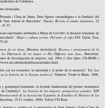
nedictines de Catalunya.
nes destacadas:
Peranda i Clara de Janua. Dues figures carismàtiques o la fundació del
de Sant Antoni de Barcelona”.
Duoda. Revista d’estudis feministes
, 22
. 41-57.
ncias espirituales atribuidas a María de Cervelló: el discurso femenino de
mercedaria”.
Mujer y cultura escrita. Del mito al siglo XXI.
Gijón: Trea,
 75-85.
ència de ser dona.
[Recurso electrónico].
Recerca i ensenyament de la
= La Diferencia de ser mujer...= Die Differenz eine frau...
.Barcelona:
ntro de Investigación de mujeres, cop. 2004 (1 disc òptic, CD-ROM) i
://www.ub.edu/duoda/diferencia/index.html.
ción con los recuerdos: la autoridad y el poder de la memoria”. En:
Las
 en la historia de la Europa medieval.
València: Tirant lo Blanc, 2006,
.
 y genealogía femeninas: la leyenda fundacional del primer monasterio
as de Catalunya”,
La historia de las mujeres: perspectivas actuales. XIII
Internacional de la Asociación Española de Estudios de Historia de las
arcelona, 19-21 octubre, 2006). Edició CD-Rom.
, historia y archivo en el monasterio de Sant Antoni i Santa Clara de