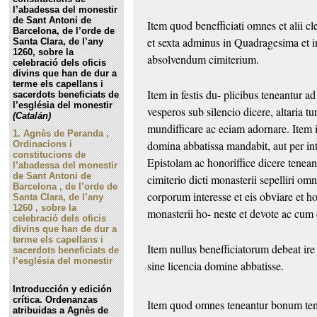
l’abadessa del monestir
de Sant Antoni de
Item quod benefficiati omnes et alii cle
Barcelona, de l’orde de
et sexta adminus in Quadragesima et 
Santa Clara, de l’any
1260, sobre la
absolvendum cimiterium.
celebració dels oficis
divins que han de dur a
terme els capellans i
Item in festis du-
plicibus teneantur ad
sacerdots beneficiats de
l’església del monestir
vesperos sub silencio dicere, altaria tur
(Catalán)
mundifficare ac eciam adornare. Item i
1.
Agnès de Peranda ,
domina abbatissa mandabit,
aut per i
Ordinacions i
constitucions de
Epistolam ac honoriffice dicere tenea
l’abadessa del monestir
de Sant Antoni de
cimiterio dicti monasterii sepelliri
omne
Barcelona , de l’orde de
corporum interesse et eis
obviare et h
Santa Clara, de l’any
1260 , sobre la
monasterii ho-
neste et devote ac cum 
celebració dels oficis
divins que han de dur a
terme els capellans i
Item nullus
benefficiatorum debeat ire
sacerdots beneficiats de
l’església del monestir
sine licencia domine abbatisse.
Introducción y edición
crítica. Ordenanzas
Item quod omnes teneantur
bonum tem
atribuidas a Agnès de