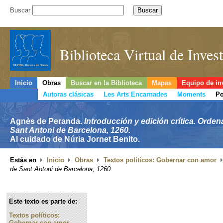
Buscar
Biblioteca Virtual de Inve
Inicio
Obras
Buscar en la Biblioteca
Mapas
Equipo de in
Autoras clásicas
Les Arts Encarnades
Moments
Po
Agnès de Peranda.
Introducción y edición crítica. Orde
Sant Antoni de Barcelona, 1260.
Al cuidado de Núria Jornet Benito.
Estás en
Inicio
Obras
Textos políticos: Gobernar con amor
de Sant Antoni de Barcelona, 1260.
Este texto es parte de:
Textos políticos:
Gobernar con amor