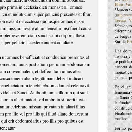
Elisa Var
 pro prima in
ecclesia dicti monasterii, omnes
Moments d
i-
cii et induti cum super pelliciis presentes et fituri
(
http://ww
Teresa Vi
non exeant de ecclesia quo usque omnes misse
Diccionar
ndum missam iuvare alium teneatur
nisi fuerit causa
diferentes
propter reveren-
ciam sanctissimi corporis Ihesu
de lengua
Fr
Sur de
e super
pellicio accedere audeat ad altare.
Una de mi
historia y
 ut omnes benefficiati et conducticii presentes et
se podría 
 ebdomedam, unus post alium per unam ebdomadam
historia 
ssam conventualem, et deffec-
tum unius alter
monásticas
general, p
 excusacionem aliam
legittimam debeat indicari
benefficiatorum tenebit ebdomadam et celebravit
En el ámb
, videlicet Sancti Anthonii, unus illorum qui sunt
femenina e
de Santa 
tam in altari maiori, vel ambo in si
fuerit iuxta
la fundac
eantur celebrare
missam privatam in altari illius
constituci
 pro illo vel pro illis qui illud altare dotaverunt
Finalmente
medieval.
m qui erit ebdomedarius pro illis pro
quibus est
teneatur.
Formo par