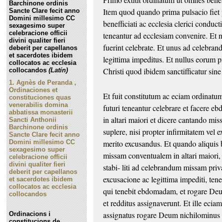
Barchinone ordinis
Item quod quando prima pulsacio fiet
Sancte Clare fecit anno
Domini millesimo CC
benefficiati ac ecclesia clerici conduct
sexagesimo super
celebracione officii
teneantur ad ecclesiam
convenire. Et 
divini qualiter fieri
fuerint
celebrate. Et unus ad celebra
deberit per capellanos
et sacerdotes ibidem
legittima impeditus. Et nullus eorum 
collocatos ac ecclesia
Christi quod ibidem sanctifficatur sin
collocandos
(Latín)
1.
Agnès de Peranda ,
Ordinaciones et
Et fuit constitutum ac eciam
ordinatum
constituciones quas
venerabilis domina
futuri teneantur celebrare et facere
abbatissa monasterii
in altari maiori et dicere cantando mi
Sancti Anthonii
Barchinone ordinis
suplere, nisi propter infirmitatem vel
Sancte Clare fecit anno
merito excusandus. Et quando aliquis
Domini millesimo CC
sexagesimo super
missam conventualem
in altari maiori
celebracione officii
divini qualiter fieri
stabi-
liti ad celebrandum missam priva
deberit per capellanos
excusacione ac legittima impediti, ten
et sacerdotes ibidem
collocatos ac ecclesia
qui tenebit ebdomadam, et rogare
Deum
collocandos
et redditus
assignaverunt. Et ille ecia
assignatus rogare Deum nichilominus 
Ordinacions i
constitucions de