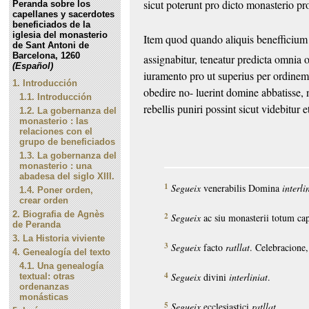
sicut poterunt pro dicto monasterio
pr
Peranda sobre los
capellanes y sacerdotes
beneficiados de la
iglesia del monasterio
Item quod quando aliquis benefficium
de Sant Antoni de
Barcelona, 1260
assignabitur, teneatur predicta omnia 
(Español)
iuramento pro ut superius per ordine
1.
Introducción
obedire no-
luerint domine abbatisse,
1.1.
Introducción
rebellis puniri possint sicut videbitur 
1.2.
La gobernanza del
monasterio : las
relaciones con el
grupo de beneficiados
1.3.
La gobernanza del
monasterio : una
abadesa del siglo XIII.
1
Segueix
venerabilis Domina
interli
1.4.
Poner orden,
crear orden
2.
Biografia de Agnès
2
Segueix
ac siu monasterii totum ca
de Peranda
3.
La Historia viviente
3
Segueix
facto
ratllat
. Celebracione
4.
Genealogía del texto
4.1.
Una genealogía
4
Segueix
divini
interliniat
.
textual: otras
ordenanzas
monásticas
5
Segueix
ecclesiastici
ratllat
.