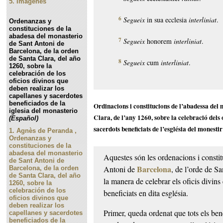
5.
Imágenes
6
Segueix
in sua ecclesia
interliniat
.
Ordenanzas y
constituciones de la
abadesa del monasterio
7
Segueix
honorem
interliniat
.
de Sant Antoni de
Barcelona, de la orden
de Santa Clara, del año
8
Segueix
cum
interliniat
.
1260, sobre la
celebración de los
oficios divinos que
deben realizar los
capellanes y sacerdotes
beneficiados de la
Ordinacions i constitucions de l’abadessa del 
iglesia del monasterio
Clara, de l’any 1260, sobre la celebració dels 
(Español)
sacerdots beneficiats de l’església del monesti
1.
Agnès de Peranda ,
Ordenanzas y
constituciones de la
abadesa del monasterio
Aquestes són les ordenacions i consti
de Sant Antoni de
Barcelona
Antoni de
, de l’orde de Sa
Barcelona, de la orden
de Santa Clara, del año
la manera de celebrar els oficis divins 
1260, sobre la
celebración de los
beneficiats en dita església.
oficios divinos que
deben realizar los
Primer, queda ordenat que tots els bene
capellanes y sacerdotes
beneficiados de la