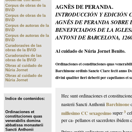
AGNÈS DE PERANDA.
Corpus de obras de la
BViD
INTRODUCCIÓN Y EDICIÓN C
Corpus de obras de la
BViD
AGNÈS DE PERANDA SOBRE 
Corpus de autoras de la
BENEFICIADOS DE LA IGLES
BViD
Corpus de autoras de la
ANTONI DE BARCELONA, 1260
BViD
Curadoras/es de las
Al cuidado de Núria Jornet Benito.
obras de la BViD
Curadoras/es de las
obras de la BViD
Ordinaciones et constituciones quas venerabil
Obras al cuidado de
Núria Jornet
Barchinone ordinis Sancte Clare fecit anno D
Obras al cuidado de
divini qualiter fieri deberit per capellanos et
Núria Jornet
Hec sunt ordinaciones et constitucion
Indice de contenidos:
Barchinone
nasterii Sancti Anthonii
o
3
millesimo CC
sexagesimo
Ordinaciones et
super
cel
constituciones quas
per ca-
pellanos et sacerdotes ibidem c
venerabilis domina
abbatissa monasterii
Sancti Anthonii
Primo extitit ordinatum ut omnes bene