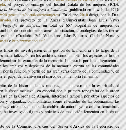
ela
, el proyecto, encargo del Institut Català de les mujeres (ICD),
e la història de les mujeres a Catalunya
(publicado en la web del ICD:
2010
w20.gencat.cat/portal/site/icmujeres
). En el año
dirigí, con la Dra.
nyoles
, el proyecto de la Xarxa d’Universitats Joan Lluís Vives
i biogràfic de mujeres
, un total de 657 biografías de mujeres de
 ámbitos de conocimiento, áreas de actuación, cronologías, de las tierras
 catalana (Cataluña, País Valenciano, Islas Baleares, Cataluña Norte y
ancia
):
http://www.dbd.cat/
.
s líneas de investigación es la gestión de la memoria a lo largo de la
 su materialización en los archivos, como también los aspectos de lo que
denominar la sexuación de la memoria. Interesada por la configuración e
de los archivos y depósitos de la memoria escrita en las comunidades
, por la función y perfil de las archiveras dentro de la comunidad y, en
or el papel del archivo en el marco de la memoria femenina.
ito de la historia de las mujeres, me intereso por la espiritualidad
n la época medieval, en especial por la primera topografía de la orden
Clara en la Corona de Aragón. Interesada también por otros aspectos de
ión y organitzación monásticas como el estudio de las ordenanzas, las
ones y otros documentos de archivo de autoría y/o escritura femeninas.
, he investigado figuras y prácticas de mediación femenina en la época
te de la Comissió d’Arxius del Servei d’Arxius de la Federació de