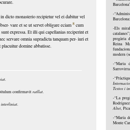
ocurare.
Barcelona
-“Adminis
 in dicto monasterio
recipietur vel ei dabitur vel
Barcelona
8
obser-
vare et se ut servet obligare eciam
cum
-Els mira
m
sunt expressa. Et illi qui capellanias reciperint et
catalanes”
 nec servare omnia supradicta tanquam per-
iuri et
pregària d
Reina Ma
et placuitur domine abbatisse.
fundacion
modern (s
-“Maria 
Sarrovirr
-“Pràctiq
niat
.
Internaci
Textos i i
pitulum confirmavit
ratllat
.
-“La pregà
Rodrígue
,
interliniat
.
Altet
, Pic
-“María d
Monte Car