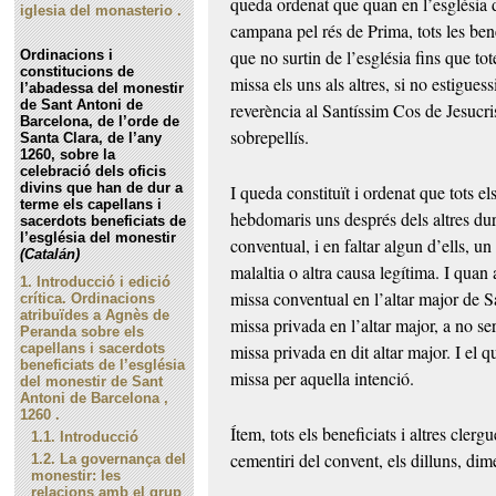
queda ordenat que quan en l’església d
iglesia del monasterio .
campana pel rés de Prima, tots les benef
que no surtin de l’església fins que to
Ordinacions i
constitucions de
missa els uns als altres, si no estigue
l’abadessa del monestir
de Sant Antoni de
reverència al Santíssim Cos de Jesucris
Barcelona, de l’orde de
sobrepellís.
Santa Clara, de l’any
1260, sobre la
celebració dels oficis
divins que han de dur a
I queda constituït i ordenat que tots els
terme els capellans i
hebdomaris uns després dels altres dur
sacerdots beneficiats de
l’església del monestir
conventual, i en faltar algun d’ells, un 
(Catalán)
malaltia o altra causa legítima. I quan 
1.
Introducció i edició
missa conventual en l’altar major de Sa
crítica. Ordinacions
atribuïdes a Agnès de
missa privada en l’altar major, a no ser
Peranda sobre els
missa privada en dit altar major. I el 
capellans i sacerdots
beneficiats de l’església
missa per aquella intenció.
del monestir de Sant
Antoni de Barcelona ,
1260 .
Ítem, tots els beneficiats i altres cler
1.1.
Introducció
cementiri del convent, els dilluns, di
1.2.
La governança del
monestir: les
relacions amb el grup