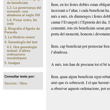
de beneficiats
Ítem, en les festes dobles estan obligat
1.3.
La governança del
incessant a l’altar, i cada beneficiat h
monestir: una
abadessa al segle XIII
més a més, els diumenges i festes dobl
1.4.
Posar ordre, fer
cantar l’Evangeli i l’Epístola del dia. 
orde
cementiri, tots els beneficiats seran p
2.
Biografia d'Agnès de
Peranda
porta del monestir, honesta i devotame
3.
La Història vivent
4.
Genealogía del text
Ítem, cap beneficiat pot pernoctar fora
4.1.
Una genealogia
textual: d’altres
l’abadessa.
ordinacions
monàstiques
5.
Imatges
A més, tots han de procurar tot el bé te
Ítem, quan algun beneficiat sigui rebut
Consultar texto por:
això que és sobrescrit. I el que havent
Seccion
:
Obra
a observar aquests ordenacions, pot ser