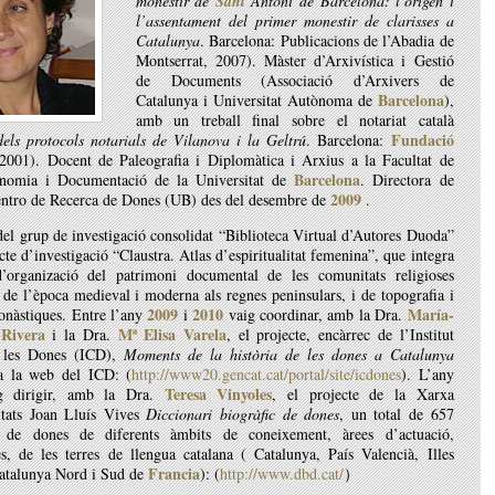
monestir de
Sant
Antoni de Barcelona: l’origen i
l’assentament del primer monestir de clarisses a
Catalunya
. Barcelona: Publicacions de l’Abadia de
Montserrat, 2007). Màster d’Arxivística i Gestió
de Documents (Associació d’Arxivers de
Barcelona
Catalunya i Universitat Autònoma de
),
amb un treball final sobre el notariat català
Fundació
els protocols notarials de Vilanova i la Geltrú
. Barcelona:
2001). Docent de Paleografia i Diplomàtica i Arxius a la Facultat de
Barcelona
onomia i Documentació de la Universitat de
. Directora de
2009
ntro de Recerca de Dones (UB) des del desembre de
.
el grup de investigació consolidat “Biblioteca Virtual d’Autores Duoda”
ecte d’investigació “Claustra. Atlas d’espiritualitat femenina”, que integra
d’organizació del patrimoni documental de les comunitats religioses
de l’època medieval i moderna als regnes peninsulars, i de topografia i
2009
2010
María-
onàstiques. Entre l’any
i
vaig coordinar, amb la Dra.
 Rivera
Mª Elisa Varela
i la Dra.
, el projecte, encàrrec de l’Institut
e les Dones (ICD),
Moments de la història de les dones a Catalunya
 a la web del ICD: (
http://www20.gencat.cat/portal/site/icdones
). L’any
Teresa Vinyoles
g dirigir, amb la Dra.
, el projecte de la Xarxa
itats Joan Lluís Vives
Diccionari biogràfic de dones
, un total de 657
s de dones de diferents àmbits de coneixement, àrees d’actuació,
s, de les terres de llengua catalana ( Catalunya, País Valencià, Illes
Francia
Catalunya Nord i Sud de
): (
http://www.dbd.cat/
）