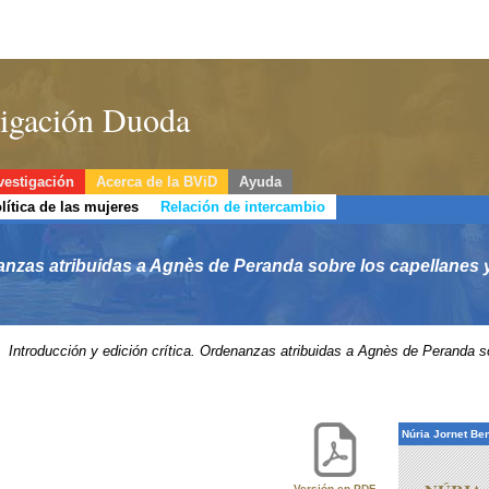
stigación Duoda
vestigación
Acerca de la BViD
Ayuda
lítica de las mujeres
Relación de intercambio
nanzas atribuidas a Agnès de Peranda sobre los capellanes y
Introducción y edición crítica. Ordenanzas atribuidas a Agnès de Peranda so
Núria Jornet Ben
Versión en PDF