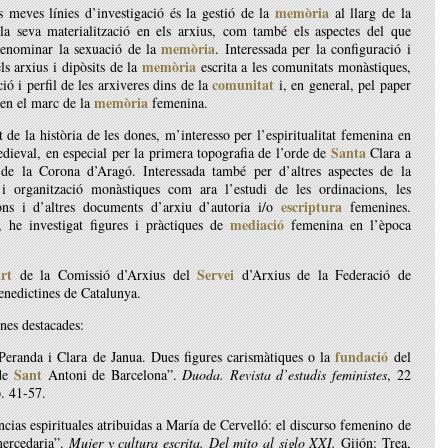
memòria
 meves línies d’investigació és la gestió de la
al llarg de la
 la seva materialització en els arxius, com també els aspectes del que
memòria
enominar la sexuació de la
. Interessada per la configuració i
memòria
els arxius i dipòsits de la
escrita a les comunitats monàstiques,
comunitat
ció i perfil de les arxiveres dins de la
i, en general, pel paper
memòria
 en el marc de la
femenina.
 de la història de les dones, m’interesso per l’espiritualitat femenina en
Santa
dieval, en especial per la primera topografia de l’orde de
Clara a
s de la Corona d’Aragó. Interessada també per d’altres aspectes de la
i organització monàstiques com ara l’estudi de les ordinacions, les
escriptura
ions i d’altres documents d’arxiu d’autoria i/o
femenines.
mediació
, he investigat figures i pràctiques de
femenina en l’època
rt
Servei
de la Comissió d’Arxius del
d’Arxius de la Federació de
nedictines de Catalunya.
nes destacades:
fundació
Peranda i Clara de Janua. Dues figures carismàtiques o la
del
Sant
 de
Antoni de Barcelona”.
Duoda. Revista d’estudis feministes
, 22
. 41-57.
ncias espirituales atribuidas a María de Cervelló: el discurso femenino de
mercedaria”.
Mujer y cultura escrita. Del mito al siglo XXI.
Gijón: Trea,