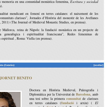
y memoria en una comunidad monástica femenina,
Escritura y sociedad
a).
itualitat mendicant en femení en terres catalanes: el naixement de les
omunitats clarisses”, Jornades d’Història del monestir de les Avellanes
l, 2011) (The Journal of Medieval Monastic Studies, en premsa).
e Mallorca, reina de Nàpols: la fundació monàstica en un projecte de
ia genealògica i espiritualitat franciscana”, Redes femeninas de
espiritual , Roma: Viella (en premsa).
ito (Catalán)
[ocultar]
JORNET
BENITO
Doctora en Història Medieval, Paleografia i
Barcelona
Diplomàtica per la Universitat de
, amb
comunitat
una tesi sobre la primera
de clarisses
fundació
en terres catalanes (
i arxiu) (
El