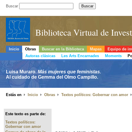
Buscar
Biblioteca Virtual de Inve
Inicio
Obras
Buscar en la Biblioteca
Mapas
Equipo de in
Autoras clásicas
Les Arts Encarnades
Moments
Po
Luisa Muraro.
Más mujeres que feministas.
Al cuidado de Gemma del Olmo Campillo.
Estás en
Inicio
Obras
Textos políticos: Gobernar con amor
Este texto es parte de:
Textos políticos:
Gobernar con amor