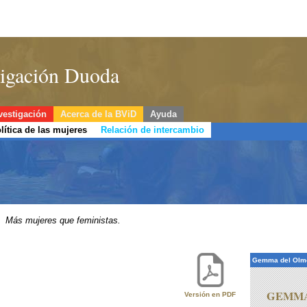
stigación Duoda
vestigación
Acerca de la BViD
Ayuda
lítica de las mujeres
Relación de intercambio
Más mujeres que feministas.
Gemma del Olmo
GEMM
Versión en PDF