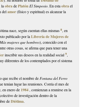
it/
Diótima de
). Su nombre lo toma de
obra
Platón
obra
 la
de
El Simposio
. En esta
el
amor
n del
(físico y espiritual) es alcanzar la
8
iótima nace, según cuentan ellas mismas
, en
Librería de Mujeres de
xto publicado por la
Más mujeres que hombres
), conocido con el
ntre otras cosas, se afirma que para tener una
9
der
inscribir sus deseos en la realidad social
,
y diferentes de los contemplados por el sistema
o que recibe el nombre de
Fontana del Ferro
ue tenían lugar las reuniones. Corría el mes de
1984
e, en enero de
, comienzan a reunirse en la
olectivo de investigación dentro de la
Diótima
mbre de
.