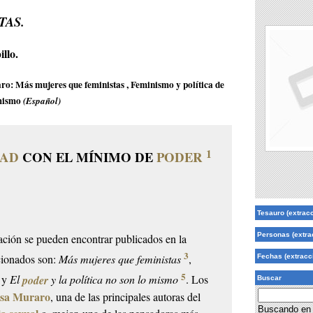
TAS.
llo.
aro: Más mujeres que feministas , Feminismo y política de
 mismo
(Español)
1
DAD
CON EL MÍNIMO DE
PODER
Tesauro (extrac
Personas (extra
lación se pueden encontrar publicados en la
3
ccionados son:
Más mujeres que feministas
,
Fechas (extracc
5
y
El
poder
y la política no son lo mismo
. Los
Buscar
isa Muraro
, una de las principales autoras del
Buscando en 