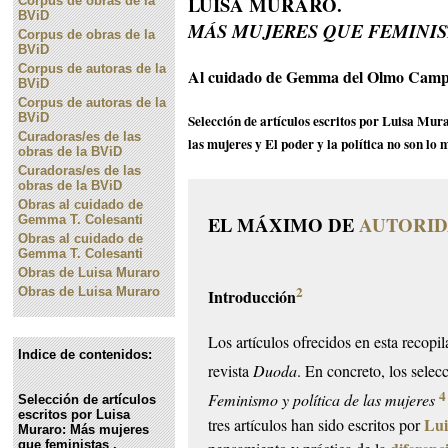
LUISA MURARO.
Corpus de obras de la
BViD
MÁS MUJERES QUE FEMINIS
Corpus de obras de la
BViD
Corpus de autoras de la
Al cuidado de Gemma del Olmo Campi
BViD
Corpus de autoras de la
BViD
Selección de artículos escritos por Luisa Mur
Curadoras/es de las
las mujeres y El poder y la política no son lo
obras de la BViD
Curadoras/es de las
obras de la BViD
Obras al cuidado de
EL MÁXIMO DE
AUTORI
Gemma T. Colesanti
Obras al cuidado de
Gemma T. Colesanti
Obras de Luisa Muraro
2
Obras de Luisa Muraro
Introducción
Los artículos ofrecidos en esta recopi
Indice de contenidos:
revista
Duoda
. En concreto, los sele
4
Feminismo y política de las mujeres
Selección de artículos
escritos por Luisa
Lu
tres artículos han sido escritos por
Muraro: Más mujeres
que feministas ,