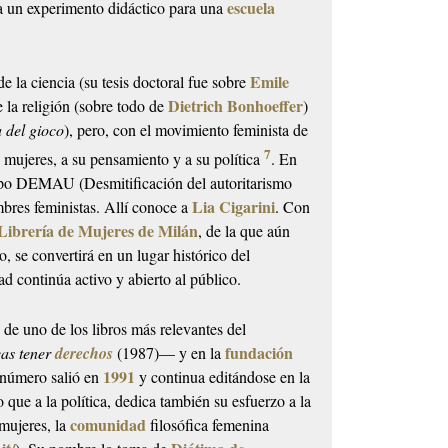
escuela
ia un experimento didáctico para una
Emile
 de la ciencia (su tesis doctoral fue sobre
Dietrich Bonhoeffer
de la religión (sobre todo de
)
 del gioco
), pero, con el movimiento feminista de
7
e mujeres, a su pensamiento y a su política
. En
rupo DEMAU (Desmitificación del autoritarismo
Lia Cigarini
mbres feministas. Allí conoce a
. Con
Librería de Mujeres de Milán
, de la que aún
o, se convertirá en un lugar histórico del
d continúa activo y abierto al público.
n de uno de los libros más relevantes del
fundación
as tener
derechos
(1987)— y en la
1991
 número salió en
y continua editándose en la
 que a la política, dedica también su esfuerzo a la
comunidad
 mujeres, la
filosófica femenina