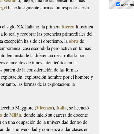
ia sexual
o, mejor, una de las pensadoras más
Más mu
egri
hace la siguiente afirmación respecto a esta
fuerza
el siglo XX Italiano, la primera
filosófica
a lo real y recobrar las potencias primordiales del
obra
sta excepción ha sido el obrerismo, la
de
temporánea, casi escondida pero activa en lo más
to feminista de la diferencia desarrollado por
cos elementos de innovación teórica en la
s parten de la consideración de las formas
a explotación, explotación hombre por el hombre y
r tanto, las formas de la explotación: la
Vicenza
Italia
tecchio Maggiore (
),
, se licenció
ca
Milán
de
, donde inició su carrera de docente
ón en una ocupación de la universidad dentro de
an de la universidad y comienza a dar clases en