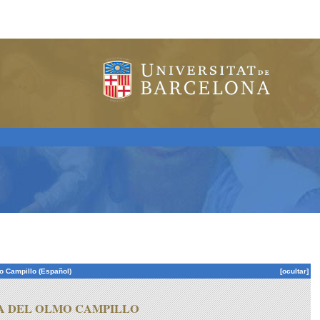
 Campillo (Español)
[ocultar]
A
DEL OLMO
CAMPILLO