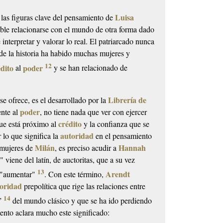
Luisa
las figuras clave del pensamiento de
ble relacionarse con el mundo de otra forma dado
interpretar y valorar lo real. El patriarcado nunca
 de la historia ha habido muchas mujeres y
12
édito
poder
al
y se han relacionado de
Librería de
se ofrece, es el desarrollado por la
poder
ente al
, no tiene nada que ver con ejercer
crédito
que está próximo al
y la confianza que se
autoridad
r lo que significa la
en el pensamiento
Milán
Hannah
 mujeres de
, es preciso acudir a
d
" viene del latín, de
auctoritas
, que a su vez
13
Arendt
a "aumentar"
. Con este término,
oridad
prepolítica que rige las relaciones entre
14
s”
del mundo clásico y que se ha ido perdiendo
mento aclara mucho este significado: