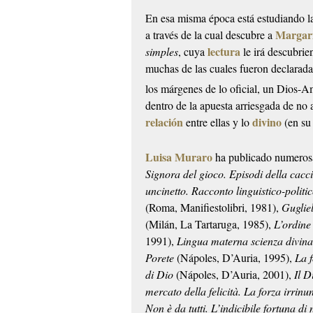
En esa misma época está estudiando 
Margari
a través de la cual descubre a
lectura
simples
, cuya
le irá descubrie
muchas de las cuales fueron declarada
los márgenes de lo oficial, un Dios-
dentro de la apuesta arriesgada de no 
relación
divino
entre ellas y lo
(en su
Luisa Muraro
ha publicado numerosa
Signora del gioco. Episodi della cacci
uncinetto. Racconto linguistico-politi
(Roma, Manifiestolibri, 1981),
Guglie
(Milán, La Tartaruga, 1985),
L’ordine
1991),
Lingua materna scienza divina. 
Porete
(Nápoles, D’Auria, 1995),
La f
di Dio
(Nápoles, D’Auria, 2001),
Il D
mercato della felicità. La forza irrinu
Non è da tutti. L’indicibile fortuna d