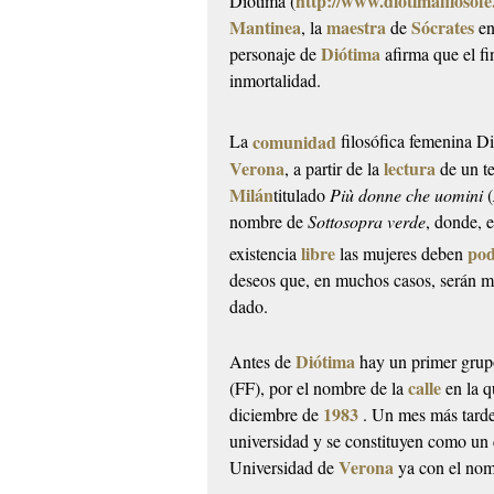
http://www.diotimafilosofe.
Diótima (
Mantinea
maestra
Sócrates
, la
de
en
Diótima
personaje de
afirma que el fi
inmortalidad.
comunidad
La
filosófica femenina D
Verona
lectura
, a partir de la
de un te
Milán
titulado
Più donne che uomini
(
nombre de
Sottosopra verde
, donde, e
libre
po
existencia
las mujeres deben
deseos que, en muchos casos, serán mu
dado.
Diótima
Antes de
hay un primer grup
calle
(FF), por el nombre de la
en la q
1983
diciembre de
. Un mes más tard
universidad y se constituyen como un c
Verona
Universidad de
ya con el no