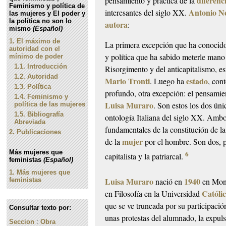
diferenc
pensamiento y práctica de la
Feminismo y política de
Antonio N
interesantes del siglo XX.
las mujeres y El poder y
la política no son lo
autora
:
mismo
(Español)
1.
El máximo de
La primera excepción que ha conocido 
autoridad con el
y política que ha sabido meterle mano 
mínimo de poder
1.1.
Introducción
Risorgimento
y del anticapitalismo, e
1.2.
Autoridad
Mario Tronti
estado
. Luego ha
, con
1.3.
Política
profundo, otra excepción: el pensamien
1.4.
Feminismo y
Luisa Muraro
. Son estos los dos úni
política de las mujeres
1.5.
Bibliografía
ontología Italiana del siglo XX. Ambo
Abreviada
fundamentales de la constitución de l
2.
Publicaciones
mujer
de la
por el hombre. Son dos, po
Más mujeres que
6
capitalista y la patriarcal.
feministas
(Español)
1.
Más mujeres que
Luisa Muraro
1940
feministas
nació en
en Mon
Católi
en Filosofía en la Universidad
que se ve truncada por su participaci
Consultar texto por:
unas protestas del alumnado, la expuls
Seccion
:
Obra