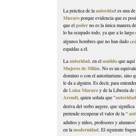
autoridad
La práctica de la
es una de 
Muraro
porque evidencia que es posi
poder
que el
no es la única manera de 
lo ha ocupado todo, ya que a lo largo
cr
algunos hombres que no han dado
espaldas a él.
autoridad
sentido
La
, en el
que aquí 
Mujeres de Milán
. No es un equival
dominio o con el autoritarismo, sino 
le da a alguien. Es decir, para entende
Luisa Muraro
de
y de la Librería de
Arendt
autorida
, quien señala que "
deriva del verbo
augere
, que signific
aut
pretende recuperar el valor de la “
adultos y niños, profesores y alumno
modernidad
en la
. El siguiente frag