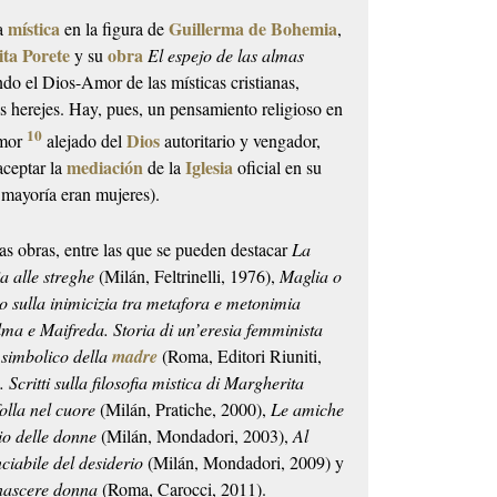
mística
Guillerma de Bohemia
la
en la figura de
,
ta Porete
obra
y su
El espejo de las almas
ndo el Dios-Amor de las místicas cristianas,
s herejes. Hay, pues, un pensamiento religioso en
10
Dios
Amor
alejado del
autoritario y vengador,
mediación
Iglesia
aceptar la
de la
oficial en su
 mayoría eran mujeres).
s obras, entre las que se pueden destacar
La
a alle streghe
(Milán, Feltrinelli, 1976),
Maglia o
co sulla inimicizia tra metafora e metonimia
lma e Maifreda. Storia di un’eresia femminista
 simbolico della
madre
(Roma, Editori Riuniti,
Scritti sulla filosofia mistica di Margherita
olla nel cuore
(Milán, Pratiche, 2000),
Le amiche
io delle donne
(Milán, Mondadori, 2003),
Al
nciabile del desiderio
(Milán, Mondadori, 2009) y
i nascere donna
(Roma, Carocci, 2011).