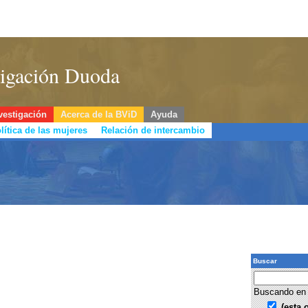
stigación Duoda
vestigación
Acerca de la BViD
Ayuda
lítica de las mujeres
Relación de intercambio
Buscar
Buscando en 
(esta 