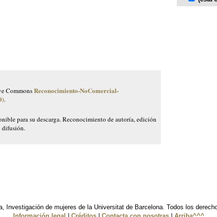
Reconocimiento-NoComercial-
ative Commons
0)
.
ponible para su descarga. Reconocimiento de autoría, edición
o difusión.
, Investigación de mujeres de la Universitat de Barcelona. Todos los derech
Información legal
|
Créditos
|
Contacta con nosotras
|
Arriba^^^