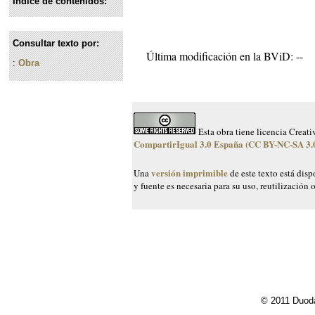
Indice de contenidos:
Consultar texto por:
Última modificación en la BViD: --
:
Obra
Esta obra tiene licencia Cre
CompartirIgual 3.0 España (CC BY-NC-SA 3.
versión imprimible
Una
de este texto está dis
y fuente es necesaria para su uso, reutilización 
© 2011 Duoda