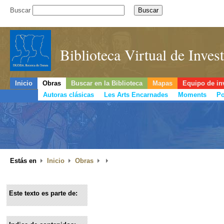
Buscar
Biblioteca Virtual de Inve
Inicio
Obras
Buscar en la Biblioteca
Mapas
Equipo de in
Autoras clásicas
Les Arts Encarnades
Moments
Po
Estás en
Inicio
Obras
Este texto es parte de: