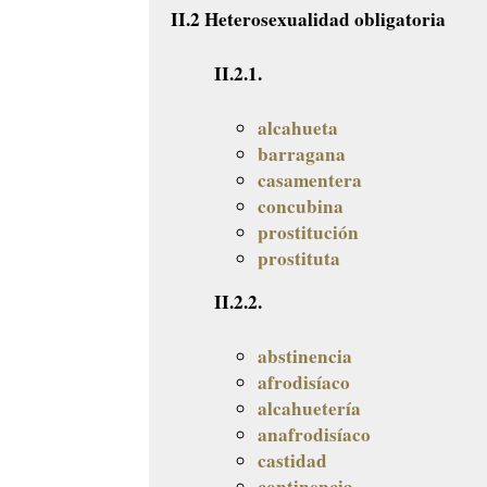
II.2 Heterosexualidad obligatoria
II.2.1.
alcahueta
barragana
casamentera
concubina
prostitución
prostituta
II.2.2.
abstinencia
afrodisíaco
alcahuetería
anafrodisíaco
castidad
continencia