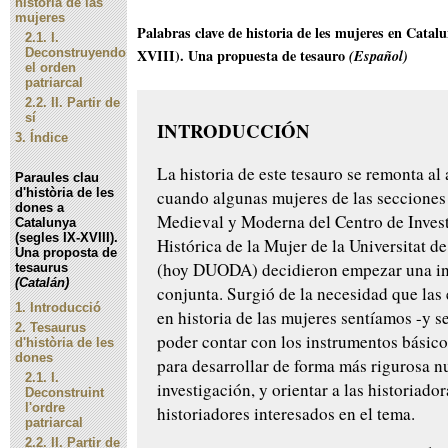
historia de las
mujeres
Palabras clave de historia de les mujeres en Catalu
2.1.
I.
Deconstruyendo
XVIII). Una propuesta de tesauro
(Español)
el orden
patriarcal
2.2.
II. Partir de
sí
INTRODUCCIÓN
3.
Índice
La historia de este tesauro se remonta al
Paraules clau
d'història de les
cuando algunas mujeres de las secciones
dones a
Medieval y Moderna del Centro de Inves
Catalunya
(segles IX-XVIII).
Histórica de la Mujer de la Universitat d
Una proposta de
(hoy DUODA) decidieron empezar una in
tesaurus
(Catalán)
conjunta. Surgió de la necesidad que las 
1.
Introducció
en historia de las mujeres sentíamos -y s
2.
Tesaurus
poder contar con los instrumentos básico
d'història de les
dones
para desarrollar de forma más rigurosa n
2.1.
I.
investigación, y orientar a las historiador
Deconstruint
l'ordre
historiadores interesados en el tema.
patriarcal
2.2.
II. Partir de