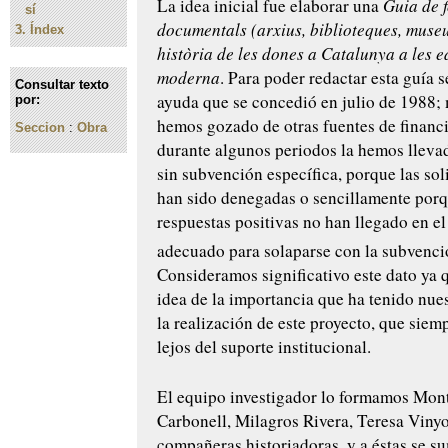
La idea inicial fue elaborar una
Guia de 
sí
documentals (arxius, biblioteques, museu
3.
Índex
història de les dones a Catalunya a les e
moderna
. Para poder redactar esta guía 
Consultar texto
ayuda que se concedió en julio de 1988; 
por:
hemos gozado de otras fuentes de financ
Seccion
:
Obra
durante algunos periodos la hemos lleva
sin subvención específica, porque las sol
han sido denegadas o sencillamente porq
respuestas positivas no han llegado en 
adecuado para solaparse con la subvenci
Consideramos significativo este dato ya 
idea de la importancia que ha tenido nue
la realización de este proyecto, que siem
lejos del suporte institucional.
El equipo investigador lo formamos Mont
Carbonell, Milagros Rivera, Teresa Vinyo
compañeras historiadoras, y a éstas se s