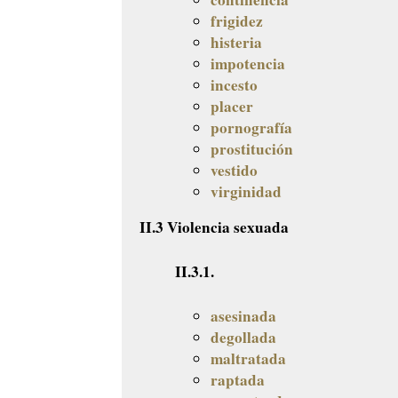
frigidez
histeria
impotencia
incesto
placer
pornografía
prostitución
vestido
virginidad
II.3 Violencia sexuada
II.3.1.
asesinada
degollada
maltratada
raptada