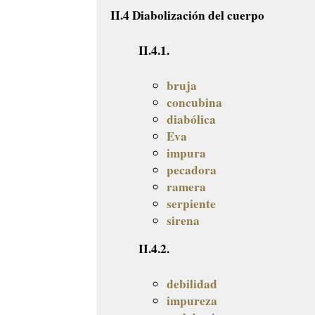
II.4 Diabolización del cuerpo
II.4.1.
bruja
concubina
diabólica
Eva
impura
pecadora
ramera
serpiente
sirena
II.4.2.
debilidad
impureza