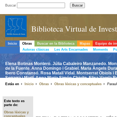
Buscar
Biblioteca Virtual de Inve
Inicio
Obras
Buscar en la Biblioteca
Mapas
Equipo de in
Autoras clásicas
Les Arts Encarnades
Moments
Po
Elena Botinas Montero. Júlia Cabaleiro Manzanedo. Montse
de la Fuente. Anna Domingo i Grabiel. Maria Àngels Dura
Ibero Constansó. Rosa Matalí Vidal. Montserrat Obiols i 
Segarra i Martí. Anna Maria Simón Chivite. Elisa Varela R
clau d'història de les dones a Catalunya (segles IX-XVIII
Estás en
Inicio
Obras
Obras léxicas y conceptuales
Paraul
Este texto es
parte de:
Obras léxicas y
conceptuales