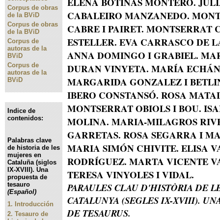
ELENA BOTINAS MONTERO. JÚL
Corpus de obras
CABALEIRO MANZANEDO. MON
de la BViD
Corpus de obras
CABRE I PAIRET. MONTSERRAT 
de la BViD
ESTELLER. EVA CARRASCO DE L
Corpus de
autoras de la
ANNA DOMINGO I GRABIEL. MA
BViD
Corpus de
DURAN VINYETA. MARÍA ECHÁNI
autoras de la
MARGARIDA GONZALEZ I BETLIN
BViD
IBERO CONSTANSÓ. ROSA MATAL
MONTSERRAT OBIOLS I BOU. IS
Indice de
contenidos:
MOLINA. MARIA-MILAGROS RIV
GARRETAS. ROSA SEGARRA I MA
Palabras clave
MARIA SIMÓN CHIVITE. ELISA 
de historia de les
mujeres en
RODRÍGUEZ. MARTA VICENTE V
Cataluña (siglos
IX-XVIII). Una
TERESA VINYOLES I VIDAL.
propuesta de
tesauro
PARAULES CLAU D'HISTÒRIA DE L
(Español)
CATALUNYA (SEGLES IX-XVIII). U
1.
Introducción
DE TESAURUS.
2.
Tesauro de