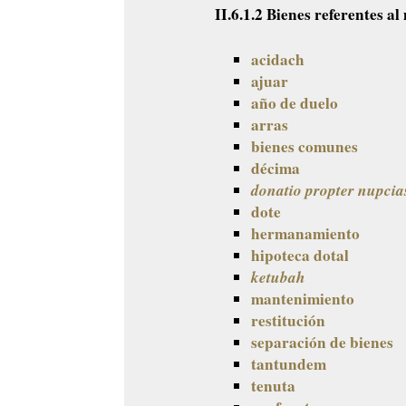
II.6.1.2 Bienes referentes a
acidach
ajuar
año de duelo
arras
bienes comunes
décima
donatio propter nupcia
dote
hermanamiento
hipoteca dotal
ketubah
mantenimiento
restitución
separación de bienes
tantundem
tenuta