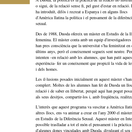
o sigui, de la relació sense fi, pel gust d'estar en relació
ha introduït, difós i recreat a Espanya i en alguns llocs
d'Amèrica llatina la política i el pensament de la diferènc
sexual.
Des de 1988, Duoda ofereix un màster en Estudis de la ll
femenina. El màster conta amb un equip d'investigadores
han pres consciència que la universitat s'ha feminitzat en 
últims anys, però el coneixement segueix sent neutre. Per
intenten –en relació amb les alumnes, que han patit aques
experiència- fer un coneixement que propiciï la vida de l
i dels homes.
Les il·lusions posades inicialment en aquest màster s'han
complert. Moltes de les alumnes han fet de Duoda un llo
relació i de saber en llibertat, perquè aquí han pogut pos
als seus desitjos, compartir-los i, amb freqüència, realitza
L'interès que aquest programa va suscitar a Amèrica llati
altres llocs, ens va animar a crear en l'any 2000 el màste
en Estudis de la Diferència Sexual. Aquest màster en Inte
possible traslladar a tot el món el pensament i la pràctica 
d'algunes dones vinculades amb Duoda, divulgant el seu 