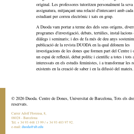
original. Les professores tutoritzen personalment la seva
assignatura, mitjançant una relació d'intercanvi amb cada
estudiant per correu electrònic i xats en grup.
A Duoda vam portar a terme des dels seus orígens, diver
programes d'investigació, debats, tertúlies, instal·lacions 
diàlegs i seminaris; i des de fa més de deu anys sostenim
publicació de la revista DUODA en la qual difonem les
investigacions de les dones que formen part del Centre i 
un espai de reflexió, debat polític i científic a totes i tots 
interessats en els estudis feministes, i a transformar les r
existents en la creació de saber i en la difusió del mateix.
© 2026 Duoda. Centre de Dones, Universitat de Barcelona, Tots els dre
reservats.
Carrer Adolf Florensa, 8,
08028 - Barcelona
Tel. + 34 93 448 13 99 / + 34 93 403 97 92.
e-mail:
duoda@ub.edu