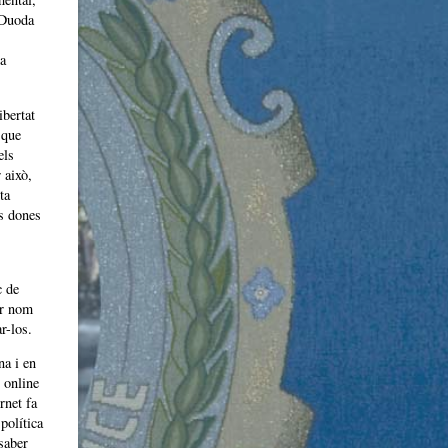
. Duoda
ia
ibertat
 que
els
 això,
ta
es dones
c de
ar nom
r-los.
na i en
r online
rnet fa
política
saber