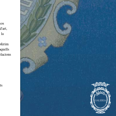
sos
d'art,
 la
oferim
aquells
elacions
ts
GALERIA