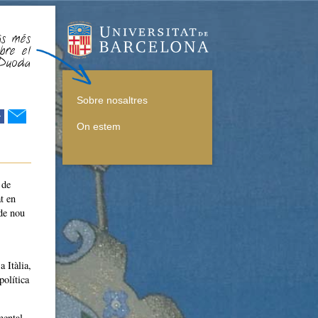
às més
obre el
 Duoda
Sobre nosaltres
r
On estem
 de
t en
 de nou
 Itàlia,
política
mental,