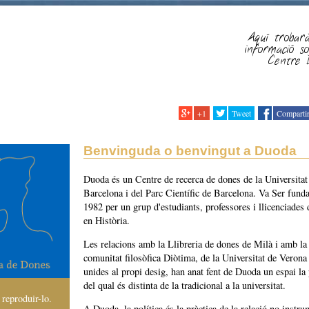
Aquí trobar
informació s
Centre
+1
Tweet
Comparti
Benvinguda o benvingut a Duoda
Duoda és un Centre de recerca de dones de la Universitat
Barcelona i del Parc Científic de Barcelona. Va Ser funda
1982 per un grup d'estudiants, professores i llicenciades
en Història.
Les relacions amb la Llibreria de dones de Milà i amb la
comunitat filosòfica Diòtima, de la Universitat de Verona a
unides al propi desig, han anat fent de Duoda un espai la 
del qual és distinta de la tradicional a la universitat.
 reproduir-lo.
A Duoda, la política és la pràctica de la relació no instru