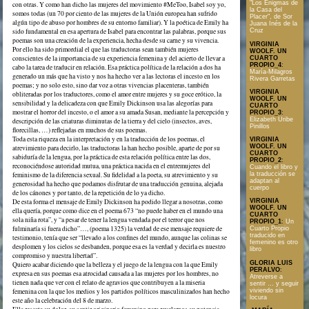
"Los Enigmas de
con otras. Y como han dicho las mujeres del movimiento #MeToo, Isabel soy yo,
la Casa del
somos todas (un 70 por ciento de las mujeres de la Unión europea han sufrido
Placer", de Sor
algún tipo de abuso por hombres de su entorno familiar). Y la poética de Emily ha
Juana Inés de la
sido fundamental en esa apertura de Isabel para encontrar las palabras, porque sus
Cruz
poemas son una creación de la experiencia, hecha desde su carne y su vivencia.
VIRGINIA
Por ello ha sido primordial el que las traductoras sean también mujeres
WOOLF. UN
conscientes de la importancia de su experiencia femenina y del acierto de llevar a
CUARTO
PROPIO_4
:
cabo la tarea de traducir en relación. Esa práctica política de la relación a dos ha
María-Milagros
generado un más que ha visto y nos ha hecho ver a las lectoras el incesto en los
Rivera Garretas
poemas; y no solo esto, sino dar voz a otras vivencias placenteras, también
VIRGINIA
obliteradas por los traductores, como el amor entre mujeres y su goce erótico, la
WOOLF. UN
sensibilidad y la delicadeza con que Emily Dickinson usa las alegorías para
CUARTO
mostrar el horror del incesto, o el amor a su amada Susan, mediante la percepción y
PROPIO_3
:
Elizabeth Uribe
descripción de las criaturas diminutas de la tierra y del cielo (insectos, aves,
Pinillos
florecillas, …) reflejadas en muchos de sus poemas.
Toda esta riqueza en la interpretación y en la traducción de los poemas, el
VIRGINIA
WOOLF. UN
atrevimiento para decirlo, las traductoras la han hecho posible, aparte de por su
CUARTO
sabiduría de la lengua, por la práctica de esta relación política entre las dos,
PROPIO_2
:
reconociéndose autoridad mutua, una práctica nacida en el entremujeres del
Cuando el libro y
feminismo de la diferencia sexual. Su fidelidad a la poeta, su atrevimiento y su
la traducción se
adaptan al
generosidad ha hecho que podamos disfrutar de una traducción genuina, alejada
cuerpo
de los cánones y por tanto, de la repetición de lo ya dicho.
De esta forma el mensaje de Emily Dickinson ha podido llegar a nosotras, como
VIRGINIA
WOOLF. UN
ella quería, porque como dice en el poema 673 “no puede haber en el mundo una
CUARTO
sola niña rota”, y “a pesar de tener la lengua vendada por el terror que nos
PROPIO_1
:
Un
fulminaría si fuera dicho”…, (poema 1325) la verdad de ese mensaje requiere de
Cuarto Propio
traducido en
testimonio, tenía que ser “llevado a los confines del mundo, aunque las colinas se
femenino es otro
desplomen y los cielos se desbanden, porque esa es la verdad y decirla es nuestro
libro
compromiso y nuestra libertad”.
GLORIA LUIS
Quiero acabar diciendo que la belleza y el juego de la lengua con la que Emily
PERALVO
:
expresa en sus poemas esa atrocidad causada a las mujeres por los hombres, no
Atreverse a
tienen nada que ver con el relato de agravios que contribuyen a la miseria
sentir … y seguir
viviendo sin
femenina con la que los medios y los partidos políticos masculinizados han hecho
locura
este año la celebración del 8 de marzo.