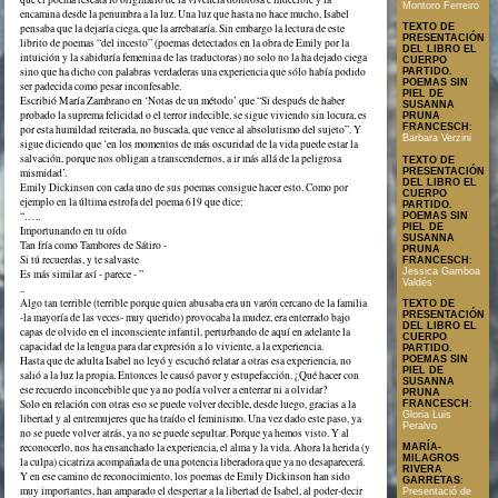
Montoro Ferreiro
encamina desde la penumbra a la luz. Una luz que hasta no hace mucho, Isabel
pensaba que la dejaría ciega, que la arrebataría. Sin embargo la lectura de este
TEXTO DE
PRESENTACIÓN
librito de poemas “del incesto” (poemas detectados en la obra de Emily por la
DEL LIBRO EL
intuición y la sabiduría femenina de las traductoras) no solo no la ha dejado ciega
CUERPO
sino que ha dicho con palabras verdaderas una experiencia que sólo había podido
PARTIDO.
POEMAS SIN
ser padecida como pesar inconfesable.
PIEL DE
Escribió María Zambrano en ‘Notas de un método’ que “Si después de haber
SUSANNA
probado la suprema felicidad o el terror indecible, se sigue viviendo sin locura, es
PRUNA
FRANCESCH
:
por esta humildad reiterada, no buscada, que vence al absolutismo del sujeto”. Y
Barbara Verzini
sigue diciendo que ‘en los momentos de más oscuridad de la vida puede estar la
salvación, porque nos obligan a transcendernos, a ir más allá de la peligrosa
TEXTO DE
PRESENTACIÓN
mismidad’.
DEL LIBRO EL
Emily Dickinson con cada uno de sus poemas consigue hacer esto. Como por
CUERPO
ejemplo en la última estrofa del poema 619 que dice:
PARTIDO.
“…..
POEMAS SIN
PIEL DE
Importunando en tu oído
SUSANNA
Tan fría como Tambores de Sátiro -
PRUNA
Si tú recuerdas, y te salvaste
FRANCESCH
:
Jessica Gamboa
Es más similar así - parece - ”
Valdés
..
Algo tan terrible (terrible porque quien abusaba era un varón cercano de la familia
TEXTO DE
PRESENTACIÓN
-la mayoría de las veces- muy querido) provocaba la mudez, era enterrado bajo
DEL LIBRO EL
capas de olvido en el inconsciente infantil, perturbando de aquí en adelante la
CUERPO
capacidad de la lengua para dar expresión a lo viviente, a la experiencia.
PARTIDO.
POEMAS SIN
Hasta que de adulta Isabel no leyó y escuchó relatar a otras esa experiencia, no
PIEL DE
salió a la luz la propia. Entonces le causó pavor y estupefacción. ¿Qué hacer con
SUSANNA
ese recuerdo inconcebible que ya no podía volver a enterrar ni a olvidar?
PRUNA
Solo en relación con otras eso se puede volver decible, desde luego, gracias a la
FRANCESCH
:
Gloria Luis
libertad y al entremujeres que ha traído el feminismo. Una vez dado este paso, ya
Peralvo
no se puede volver atrás, ya no se puede sepultar. Porque ya hemos visto. Y al
reconocerlo, nos ha ensanchado la experiencia, el alma y la vida. Ahora la herida (y
MARÍA-
MILAGROS
la culpa) cicatriza acompañada de una potencia liberadora que ya no desaparecerá.
RIVERA
Y en ese camino de reconocimiento, los poemas de Emily Dickinson han sido
GARRETAS
:
muy importantes, han amparado el despertar a la libertad de Isabel, al poder-decir
Presentació de