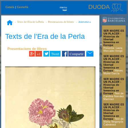
DUODA
Català
|
Castellà
menu
»
Texts de l'Era de la Perla
Presentacions de llibres
Atreverse a
sentir … y seguir viviendo sin locura
SER MADRE ES
Texts de l'Era de la Perla
UN PLACER -
Historias de
libertad
femenina en
Europa
:
Presenta: Laura
Presentacions de llibres
Mercader Amigó
+1
Tweet
Compartir
SER MADRE ES
UN PLACER -
Historias de
libertad
femenina en
Europa
:
Nieves
Muriel García
SER MADRE ES
UN PLACER -
Historias de
libertad
femenina en
Europa
:
Text de:
Carolina Narváez
Martínez
SER MADRE ES
UN PLACER -
Historias de
libertad
femenina en
Europa
:
Text de:
Marta Vergonyós
Cabratosa