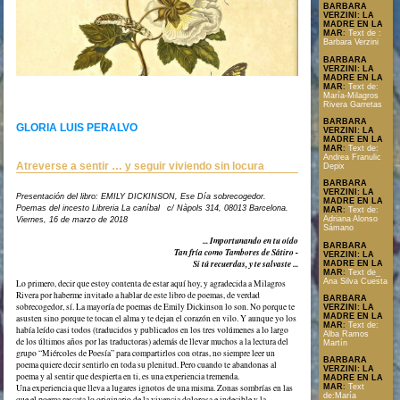
BARBARA
VERZINI: LA
MADRE EN LA
MAR
:
Text de :
Barbara Verzini
BARBARA
VERZINI: LA
MADRE EN LA
MAR
:
Text de:
María-Milagros
Rivera Garretas
BARBARA
GLORIA LUIS PERALVO
VERZINI: LA
MADRE EN LA
MAR
:
Text de:
Andrea Franulic
Atreverse a sentir … y seguir viviendo sin locura
Depix
BARBARA
VERZINI: LA
Presentación del libro: EMILY DICKINSON, Ese Día sobrecogedor.
MADRE EN LA
Poemas del incesto Libreria La caníbal c/ Nàpols 314, 08013 Barcelona.
MAR
:
Text de:
Adriana Alonso
Viernes, 16 de marzo de 2018
Sámano
... Importunando en tu oído
BARBARA
Tan fría como Tambores de Sátiro -
VERZINI: LA
Text en format PDF
Si tú recuerdas, y te salvaste ...
MADRE EN LA
MAR
:
Text de_
Ana Silva Cuesta
Lo primero, decir que estoy contenta de estar aquí hoy, y agradecida a Milagros
Rivera por haberme invitado a hablar de este libro de poemas, de verdad
BARBARA
sobrecogedor, sí. La mayoría de poemas de Emily Dickinson lo son. No porque te
VERZINI: LA
MADRE EN LA
asusten sino porque te tocan el alma y te dejan el corazón en vilo. Y aunque yo los
MAR
:
Text de:
había leído casi todos (traducidos y publicados en los tres volúmenes a lo largo
Alba Ramos
de los últimos años por las traductoras) además de llevar muchos a la lectura del
Martín
grupo “Miércoles de Poesía” para compartirlos con otras, no siempre leer un
BARBARA
poema quiere decir sentirlo en toda su plenitud. Pero cuando te abandonas al
VERZINI: LA
poema y al sentir que despierta en ti, es una experiencia tremenda.
MADRE EN LA
MAR
:
Text
Una experiencia que lleva a lugares ignotos de una misma. Zonas sombrías en las
de:María
que el poema rescata lo originario de la vivencia dolorosa e indecible y la