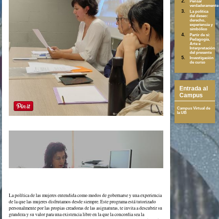
Pensar
verdaderamente
La política
del deseo:
derecho,
experiencia y
simbólico
Partir de sí:
Pedagogía,
Arte e
Interpretación
del presente
Investigación
de curso
Entrada al
Campus
Campus Virtual de
la UB
La política de las mujeres entendida como modos de gobernarse y una experiencia
de la que las mujeres disfrutamos desde siempre. Este programa está tutorizado
personalmente por las propias creadoras de las asignaturas, te invita a descubrir su
grandeza y su valor para una existencia libre en la que la concordia sea la