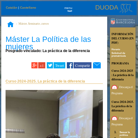
DUODA
Catalán
|
Castellano
menu
»
Máster, Seminario, cursos
INFORMACIÓN
Máster La Política de las
DEL CURSO (EN
PDF)
mujeres
Horario
Posgrado vinculado: La práctica de la diferencia
Solicitud de
prematrícula
PROGRAMA
+1
Tweet
Compartir
Curso 2024-2025
: La práctica de la
diferencia
Curso 2024-2025. La práctica de la diferencia
Descarga el
Programa
Curso 2024-2025.
La práctica de la
diferencia
Descarga el
Programa
Sexuar la
política