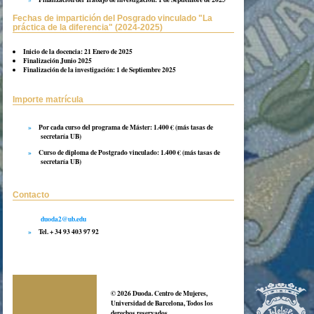
del documento de identidad o pasaporte.
Fechas de impartición del Posgrado vinculado "La
práctica de la diferencia" (2024-2025)
Inicio de la docencia
: 21 Enero de 2025
Finalización
Junio 2025
Finalización de la investigación
: 1 de Septiembre 2025
Importe matrícula
Por cada curso del programa de Máster
: 1.400 € (más tasas de
secretaría UB)
Curso de diploma de Postgrado vinculado
: 1.400 € (más tasas de
secretaría UB)
Contacto
duoda2@ub.edu
Tel.
+ 34 93 403 97 92
© 2026 Duoda. Centro de Mujeres,
Universidad de Barcelona, Todos los
derechos reservados.