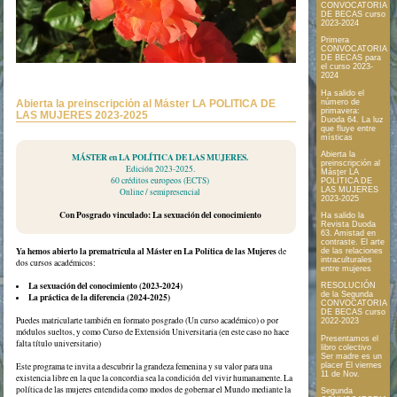
CONVOCATORIA
DE BECAS curso
2023-2024
Primera
CONVOCATORIA
DE BECAS para
el curso 2023-
2024
Ha salido el
Abierta la preinscripción al Máster LA POLÍTICA DE
número de
primavera:
LAS MUJERES 2023-2025
Duoda 64. La luz
que fluye entre
místicas
Abierta la
MÁSTER en LA POLÍTICA DE LAS MUJERES.
preinscripción al
Edición 2023-2025.
Máster LA
60 créditos europeos (ECTS)
POLÍTICA DE
LAS MUJERES
Online / semipresencial
2023-2025
Con Posgrado vinculado: La sexuación del conocimiento
Ha salido la
Revista Duoda
63. Amistad en
contraste. El arte
Ya hemos abierto la prematrícula al Máster en La Política de las Mujeres
de
de las relaciones
intraculturales
dos cursos académicos:
entre mujeres
La sexuación del conocimiento (2023-2024)
RESOLUCIÓN
de la Segunda
La práctica de la diferencia (2024-2025)
CONVOCATORIA
DE BECAS curso
Puedes matricularte también en formato posgrado (Un curso académico) o por
2022-2023
módulos sueltos, y como Curso de Extensión Universitaria (en este caso no hace
Presentamos el
falta título universitario)
libro colectivo
Ser madre es un
Este programa te invita a descubrir la grandeza femenina y su valor para una
placer El viernes
11 de Nov.
existencia libre en la que la concordia sea la condición del vivir humanamente. La
política de las mujeres entendida como modos de gobernar el Mundo mediante la
Segunda