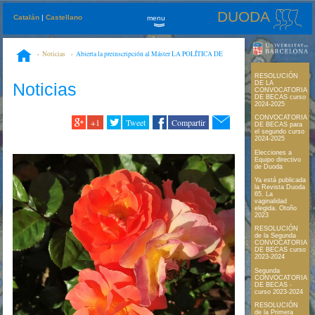
DUODA
Catalán
|
Castellano
menu
»
Noticias
Abierta la preinscripción al Máster LA POLÍTICA DE
LAS MUJERES 2023-2025
RESOLUCIÓN
Noticias
DE LA
CONVOCATORIA
DE BECAS curso
2024-2025
CONVOCATORIA
+1
Tweet
Compartir
DE BECAS para
el segundo curso
2024-2025
Elecciones a
Equipo directivo
de Duoda
Ya está publicada
la Revista Duoda
65. La
vaginalidad
elegida. Otoño
2023
RESOLUCIÓN
de la Segunda
CONVOCATORIA
DE BECAS curso
2023-2024
Segunda
CONVOCATORIA
DE BECAS -
curso 2023-2024
RESOLUCIÓN
de la Primera