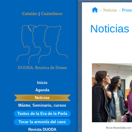
Noticias
Prim
Catalán
|
Castellano
Noticias
Inicio
Agenda
Noticias
Máster, Seminario, cursos
Textos de la Era de la Perla
Tocar la armonía del caos
Revista DUODA