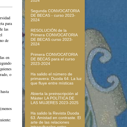
2024
Segunda CONVOCATORIA
DE BECAS - curso 2023-
rsidad
2024
ta para
de las
RESOLUCIÓN de la
el
Primera CONVOCATORIA
DE BECAS curso 2023-
rno de
2024
Primera CONVOCATORIA
das en
DE BECAS para el curso
segundo
2023-2024
 quienes
Ha salido el número de
rado, o
primavera: Duoda 64. La luz
que fluye entre místicas
hasta
Abierta la preinscripción al
Máster LA POLÍTICA DE
LAS MUJERES 2023-2025
 (menos
Ha salido la Revista Duoda
63. Amistad en contraste. El
guiente:
arte de las relaciones
intraculturales entre