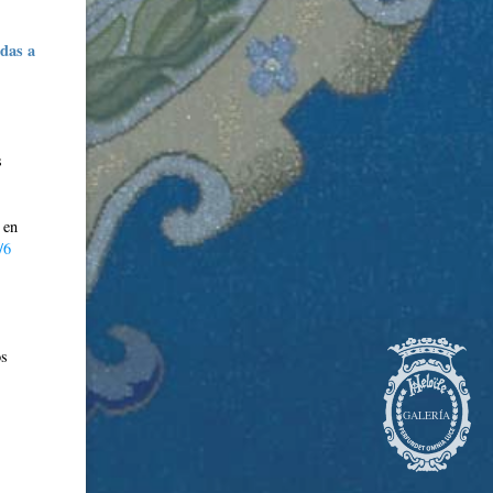
das a
s
 en
/6
os
GALERÍA