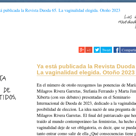
tá publicada la Revista Duoda 65. La vaginalidad elegida. Otoño 2023
Las ú
noveda
+1
Tweet
Comparti
Ya está publicada la Revista Duoda
La vaginalidad elegida. Otoño 2023
En el número de otoño recogemos las ponencias de Marí
Milagros Rivera Garretas, Stefania Ferrando y Marta Ji
Xiberta (con sus debates) presentadas en el Seminario
Internacional de Duoda de 2023, dedicado a la vaginalid
posibilidad de eleccion. La idea nació de una pregunta d
Milagros Rivera Garretas. El final del patriarcado que h
traído al mundo contemporáneo las feministas, ha hecho 
vaginalidad deje de ser obligatoria, es decir, que se pueda
tanto entrar como salir de ella ¿Qué consecuencias tiene p