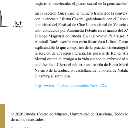
mujeres el desvincular el placer sexual de la penetración?
En la seccion
Entrevista
, el número transcribe la convers
con la cineasta Liliana Cavani -galardonada con el León 
honorífico del Festival de Cine Internacional de Venecia 
año- conducida por Antonietta Potente en el marco del X
Diálogo Magistral de Duoda. En el
Proyecto de artista
, 
Almirall Rotés escribe una carta ilustrada a Liliana Cava
explicándole lo que comparten de la práctica cinematográ
la sección de Creación literaria, las poesías de Remei Ar
Morral cantan el arraigo a la vida cuando la enfermedad 
en dificultad. Cierra el número una reseña de Elena Mart
Navarro de la traducción castellana de la novela de Natali
Ginzburg
È stato così
.
https://www.ub.edu/duoda/web/es/revista/74
© 2026 Duoda. Centro de Mujeres, Universidad de Barcelona, Todos l
derechos reservados.