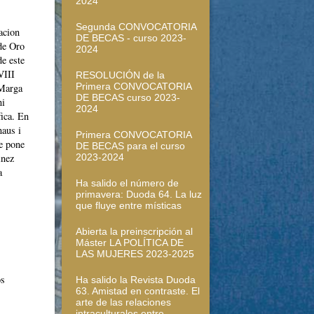
2024
Segunda CONVOCATORIA
acion
DE BECAS - curso 2023-
de Oro
2024
de este
VIII
RESOLUCIÓN de la
Primera CONVOCATORIA
Marga
DE BECAS curso 2023-
ni
2024
fica. En
naus i
Primera CONVOCATORIA
te pone
DE BECAS para el curso
2023-2024
inez
a
Ha salido el número de
primavera: Duoda 64. La luz
que fluye entre místicas
Abierta la preinscripción al
Máster LA POLÍTICA DE
LAS MUJERES 2023-2025
os
Ha salido la Revista Duoda
63. Amistad en contraste. El
arte de las relaciones
intraculturales entre