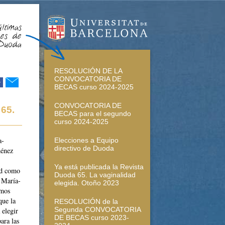
ltimas
des de
Duoda
RESOLUCIÓN DE LA
CONVOCATORIA DE
r
BECAS curso 2024-2025
CONVOCATORIA DE
 65.
BECAS para el segundo
curso 2024-2025
a-
Elecciones a Equipo
directivo de Duoda
ménez
Ya está publicada la Revista
ad como
Duoda 65. La vaginalidad
e María-
elegida. Otoño 2023
emos
que la
RESOLUCIÓN de la
Segunda CONVOCATORIA
 elegir
DE BECAS curso 2023-
ara las