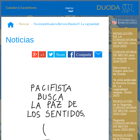
DUODA
Catalán
|
Castellano
menu
»
Noticias
Ya está publicada la Revista Duoda 65. La vaginalidad
elegida. Otoño 2023
RESOLUCIÓN
Noticias
DE LA
CONVOCATORIA
DE BECAS curso
2024-2025
CONVOCATORIA
+1
Tweet
Compartir
DE BECAS para
el segundo curso
2024-2025
Elecciones a
Equipo directivo
de Duoda
Ya está publicada
la Revista Duoda
65. La
vaginalidad
elegida. Otoño
2023
RESOLUCIÓN
de la Segunda
CONVOCATORIA
DE BECAS curso
2023-2024
Segunda
CONVOCATORIA
DE BECAS -
curso 2023-2024
RESOLUCIÓN
de la Primera