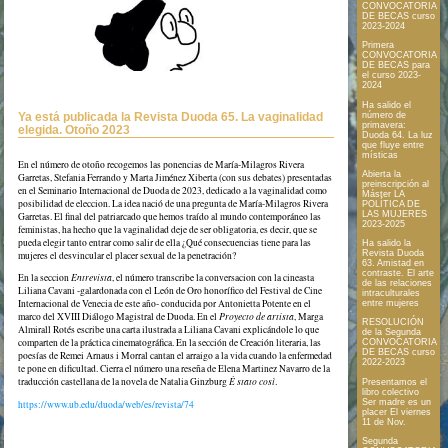
CONVOCATORIA
DE BECAS curso
2023-2024
Primera
CONVOCATORIA
DE BECAS para
el curso 2023-
2024
Ha salido el
Ya está publicada la Revista Duoda 65. La vaginalidad
número de
primavera:
elegida. Otoño 2023
Duoda 64. La luz
que fluye entre
místicas
En el número de otoño recogemos las ponencias de María-Milagros Rivera
Abierta la
Garretas, Stefania Ferrando y Marta Jiménez Xiberta (con sus debates) presentadas
preinscripción al
en el Seminario Internacional de Duoda de 2023, dedicado a la vaginalidad como
Máster LA
posibilidad de eleccion. La idea nació de una pregunta de María-Milagros Rivera
POLÍTICA DE
LAS MUJERES
Garretas. El final del patriarcado que hemos traído al mundo contemporáneo las
2023-2025
feministas, ha hecho que la vaginalidad deje de ser obligatoria, es decir, que se
pueda elegir tanto entrar como salir de ella ¿Qué consecuencias tiene para las
Ha salido la
Revista Duoda
mujeres el desvincular el placer sexual de la penetración?
63. Amistad en
contraste. El arte
En la seccion
Entrevista
, el número transcribe la conversacion con la cineasta
de las relaciones
Liliana Cavani -galardonada con el León de Oro honorífico del Festival de Cine
intraculturales
Internacional de Venecia de este año- conducida por Antonietta Potente en el
entre mujeres
marco del XVIII Diálogo Magistral de Duoda. En el
Proyecto de artista
, Marga
RESOLUCIÓN
Almirall Rotés escribe una carta ilustrada a Liliana Cavani explicándole lo que
de la Segunda
comparten de la práctica cinematográfica. En la sección de Creación literaria, las
CONVOCATORIA
DE BECAS curso
poesías de Remei Arnaus i Morral cantan el arraigo a la vida cuando la enfermedad
2022-2023
te pone en dificultad. Cierra el número una reseña de Elena Martinez Navarro de la
traducción castellana de la novela de Natalia Ginzburg
È stato così
.
Presentamos el
libro colectivo
Ser madre es un
https://www.ub.edu/duoda/web/es/revista/74
placer El viernes
11 de Nov.
Segunda