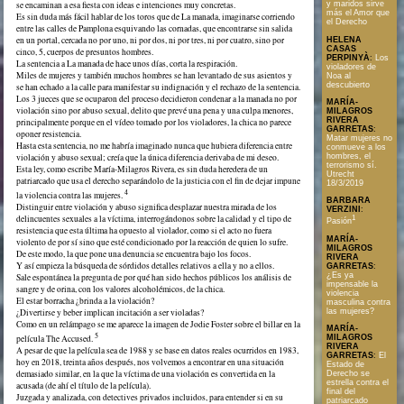
se encaminan a esa fiesta con ideas e intenciones muy concretas.
y maridos sirve
más el Amor que
Es sin duda más fácil hablar de los toros que de La manada, imaginarse corriendo
el Derecho
entre las calles de Pamplona esquivando las cornadas, que encontrarse sin salida
en un portal, cercada no por uno, ni por dos, ni por tres, ni por cuatro, sino por
HELENA
CASAS
cinco, 5, cuerpos de presuntos hombres.
PERPINYÀ
:
Los
La sentencia a La manada de hace unos días, corta la respiración.
violadores de
Miles de mujeres y también muchos hombres se han levantado de sus asientos y
Noa al
descubierto
se han echado a la calle para manifestar su indignación y el rechazo de la sentencia.
Los 3 jueces que se ocuparon del proceso decidieron condenar a la manada no por
MARÍA-
violación sino por abuso sexual, delito que prevé una pena y una culpa menores,
MILAGROS
RIVERA
principalmente porque en el vídeo tomado por los violadores, la chica no parece
GARRETAS
:
oponer resistencia.
Matar mujeres no
Hasta esta sentencia, no me habría imaginado nunca que hubiera diferencia entre
conmueve a los
violación y abuso sexual; creía que la única diferencia derivaba de mi deseo.
hombres, el
terrorismo sí.
Esta ley, como escribe María-Milagros Rivera, es sin duda heredera de un
Utrecht
patriarcado que usa el derecho separándolo de la justicia con el fin de dejar impune
18/3/2019
4
la violencia contra las mujeres.
BARBARA
Distinguir entre violación y abuso significa desplazar nuestra mirada de los
VERZINI
:
delincuentes sexuales a la víctima, interrogándonos sobre la calidad y el tipo de
1
Pasión
resistencia que esta última ha opuesto al violador, como si el acto no fuera
MARÍA-
violento de por sí sino que esté condicionado por la reacción de quien lo sufre.
MILAGROS
De este modo, la que pone una denuncia se encuentra bajo los focos.
RIVERA
Y así empieza la búsqueda de sórdidos detalles relativos a ella y no a ellos.
GARRETAS
:
¿Es ya
Sale espontánea la pregunta de por qué han sido hechos públicos los análisis de
impensable la
sangre y de orina, con los valores alcoholémicos, de la chica.
violencia
El estar borracha ¿brinda a la violación?
masculina contra
las mujeres?
¿Divertirse y beber implican incitación a ser violadas?
Como en un relámpago se me aparece la imagen de Jodie Foster sobre el billar en la
MARÍA-
5
MILAGROS
película The Accused.
RIVERA
A pesar de que la película sea de 1988 y se base en datos reales ocurridos en 1983,
GARRETAS
:
El
hoy en 2018, treinta años después, nos volvemos a encontrar en una situación
Estado de
demasiado similar, en la que la víctima de una violación es convertida en la
Derecho se
estrella contra el
acusada (de ahí el título de la película).
final del
Juzgada y analizada, con detectives privados incluidos, para entender si en su
patriarcado