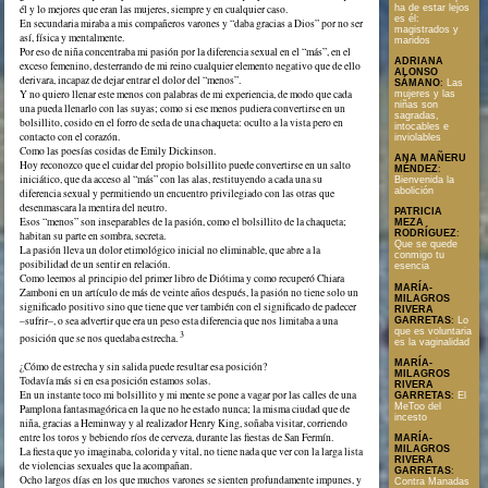
él y lo mejores que eran las mujeres, siempre y en cualquier caso.
ha de estar lejos
es él:
En secundaria miraba a mis compañeros varones y “daba gracias a Dios” por no ser
magistrados y
así, física y mentalmente.
maridos
Por eso de niña concentraba mi pasión por la diferencia sexual en el “más”, en el
ADRIANA
exceso femenino, desterrando de mi reino cualquier elemento negativo que de ello
ALONSO
derivara, incapaz de dejar entrar el dolor del “menos”.
SÁMANO
:
Las
Y no quiero llenar este menos con palabras de mi experiencia, de modo que cada
mujeres y las
niñas son
una pueda llenarlo con las suyas; como si ese menos pudiera convertirse en un
sagradas,
bolsillito, cosido en el forro de seda de una chaqueta: oculto a la vista pero en
intocables e
contacto con el corazón.
inviolables
Como las poesías cosidas de Emily Dickinson.
ANA MAÑERU
Hoy reconozco que el cuidar del propio bolsillito puede convertirse en un salto
MÉNDEZ
:
iniciático, que da acceso al “más” con las alas, restituyendo a cada una su
Bienvenida la
abolición
diferencia sexual y permitiendo un encuentro privilegiado con las otras que
desenmascara la mentira del neutro.
PATRICIA
Esos “menos” son inseparables de la pasión, como el bolsillito de la chaqueta;
MEZA
RODRÍGUEZ
:
habitan su parte en sombra, secreta.
Que se quede
La pasión lleva un dolor etimológico inicial no eliminable, que abre a la
conmigo tu
posibilidad de un sentir en relación.
esencia
Como leemos al principio del primer libro de Diótima y como recuperó Chiara
MARÍA-
Zamboni en un artículo de más de veinte años después, la pasión no tiene solo un
MILAGROS
significado positivo sino que tiene que ver también con el significado de padecer
RIVERA
–sufrir–, o sea advertir que era un peso esta diferencia que nos limitaba a una
GARRETAS
:
Lo
que es voluntaria
3
posición que se nos quedaba estrecha.
es la vaginalidad
MARÍA-
¿Cómo de estrecha y sin salida puede resultar esa posición?
MILAGROS
Todavía más si en esa posición estamos solas.
RIVERA
En un instante toco mi bolsillito y mi mente se pone a vagar por las calles de una
GARRETAS
:
El
MeToo del
Pamplona fantasmagórica en la que no he estado nunca; la misma ciudad que de
incesto
niña, gracias a Heminway y al realizador Henry King, soñaba visitar, corriendo
entre los toros y bebiendo ríos de cerveza, durante las fiestas de San Fermín.
MARÍA-
MILAGROS
La fiesta que yo imaginaba, colorida y vital, no tiene nada que ver con la larga lista
RIVERA
de violencias sexuales que la acompañan.
GARRETAS
:
Ocho largos días en los que muchos varones se sienten profundamente impunes, y
Contra Manadas