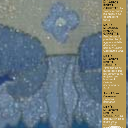
MILAGROS
RIVERA
GARRETAS
:
La
violencia contra
las mujeres no
es una lacra
social
MARÍA-
MILAGROS
RIVERA
GARRETAS
:
Perché non si
può dire che gli
aggressori delle
donne sono
uomini? Colonia,
Capodanno 2015.
MARÍA-
MILAGROS
RIVERA
GARRETAS
:
¿Por qué no se
puede decir que
los agresores de
mujeres son
hombres?
Colonia,
nochevieja de
2015
Asun López
Carretero
:
Queridos
hermanos
MARÍA-
MILAGROS
RIVERA
GARRETAS
:
La
prostitución en el
mapa de la
sexualidad
masculina