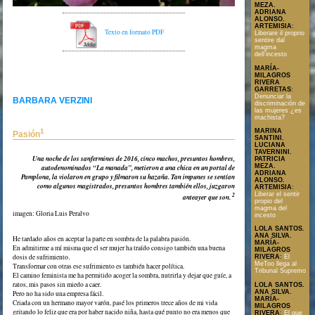
MEZA.
ADRIANA
ALONSO.
ARTEMISIA
:
Texto en formato PDF
Liberare il proprio
sentire dal
magma
dell’incesto
MARÍA-
MILAGROS
RIVERA
GARRETAS
:
Denunciar la
BARBARA VERZINI
discriminación de
las mujeres ¿es
machista?
MARINA
1
Pasión
SANTINI.
LUCIANA
TAVERNINI.
Una noche de los sanfermines de 2016, cinco machos, presuntos hombres,
PATRICIA
MEZA.
autodenominados “La manada”, metieron a una chica en un portal de
ADRIANA
Pamplona, la violaron en grupo y filmaron su hazaña. Tan impunes se sentían
ALONSO.
como algunos magistrados, presuntos hombres también ellos, juzgaron
ARTEMISIA
:
Liberar el sentir
2
anteayer que son.
propio del
magma del
imagen: Gloria Luis Peralvo
incesto
LOLA SANTOS.
ANA SILVA.
He tardado años en aceptar la parte en sombra de la palabra pasión.
MARÍA-
En admitirme a mí misma que el ser mujer ha traído consigo también una buena
MILAGROS
dosis de sufrimiento.
RIVERA
:
El
MeToo llega al
Transformar con otras ese sufrimiento es también hacer política.
Tribunal Supremo
El camino feminista me ha permitido acoger la sombra, nutrirla y dejar que guíe, a
ratos, mis pasos sin miedo a caer.
LOLA SANTOS.
ANA SILVA.
Pero no ha sido una empresa fácil.
MARÍA-
Criada con un hermano mayor varón, pasé los primeros trece años de mi vida
MILAGROS
gritando lo feliz que era por haber nacido niña, hasta qué punto no era menos que
RIVERA
:
El que