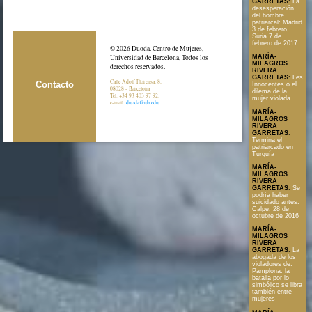
GARRETAS
:
La
desesperación
del hombre
patriarcal: Madrid
3 de febrero,
Súria 7 de
febrero de 2017
© 2026 Duoda. Centro de Mujeres,
Universidad de Barcelona, Todos los
MARÍA-
MILAGROS
derechos reservados.
RIVERA
GARRETAS
:
Les
Calle Adolf Florensa, 8,
Contacto
Innocentes o el
08028 - Barcelona
dilema de la
Tel. +34 93 403 97 92.
mujer violada
e-mail:
duoda@ub.edu
MARÍA-
MILAGROS
RIVERA
GARRETAS
:
Termina el
patriarcado en
Turquía
MARÍA-
MILAGROS
RIVERA
GARRETAS
:
Se
podría haber
suicidado antes:
Calpe, 28 de
octubre de 2016
MARÍA-
MILAGROS
RIVERA
GARRETAS
:
La
abogada de los
violadores de.
Pamplona: la
batalla por lo
simbólico se libra
también entre
mujeres