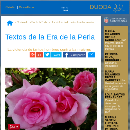
DUODA
Catalán
|
Castellano
menu
»
Textos de la Era de la Perla
La violencia de tantos hombres contra
1
las mujeres
Pasión
MARÍA-
Textos de la Era de la Perla
MILAGROS
RIVERA
GARRETAS
:
Las
mujeres somos
hoy el eje de la
política
La violencia de tantos hombres contra las mujeres
+1
Tweet
Compartir
PATRICIA
MEZA
RODRÍGUEZ
:
Ocultar lo
inocultable
MARÍA-
MILAGROS
RIVERA
GARRETAS
:
La
libertad femenina
en la guerra de
Afganistán
LOLA SANTOS
FERNÁNDEZ
:
Cuando los
derechos
incumplen la
obligación del
Bien
MARINA
SANTINI.
LUCIANA
TAVERNINI.
PATRICIA