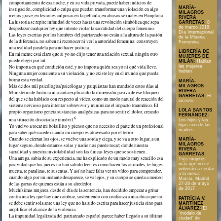
comportamiento de esa noche, y en su vida privada, puede haber indicios de
MARÍA-
instigación, complicidad o culpa que puedan transformar una violación en algo
MILAGROS
menos grave, en lesiones culposas en la película, en abusos sexuales en Pamplona.
RIVERA
La historia se repite infinidad de veces hasta una revolución simbólica que sepa
GARRETAS
:
8
de marzo 2018:
despedazar cualquier ley que intente violar la sacralidad del cuerpo femenino.
Día Internacional
Las leyes escritas por los hombres del patriarcado no están a la altura de la pasión
de la Miseria
de la diferencia, no saben ni reconocer ni ver la autoridad femenina; construyen
Femenina
una realidad paralela para no hacer justicia.
LIBRERÍA DE
En mi mente está claro que si yo no elijo tener una relación sexual, ningún otro
MUJERES DE
puede elegir por mí.
MILÁN
:
Hablan
No importa en qué condición esté, y no importa quién sea yo ni qué vida lleve.
las mujeres,
hablan
Ninguna mujer consiente a su violación, y no existe ley en el mundo que pueda
borrar esta verdad.
MARÍA-
Más de dos mil psicólogos/psicólogas y psiquiatras han mandado estos días al
MILAGROS
RIVERA
Ministerio de Justicia una carta explicando la dimensión pasiva de ese bloqueo
GARRETAS
:
El
del que se ha hablado con respecto al vídeo, como un modo natural de reacción del
incesto
sistema nervioso para intentar sobrevivir y minimizar el impacto traumático. El
LOLA SANTOS
propio organismo genera sustancias analgésicas para no sentir el dolor, creando
FERNÁNDEZ
:
6
una situación disociada e inmóvil.
Los hijos y las
hijas son de las
Yo vuelvo a tocar mi bolsillito y pienso que no necesito el parte de un profesional
madres
para saber qué sucede cuando mi cuerpo es atravesado por el terror.
Cuando se cierran los ojos, se vuelve una sorda y ciega, y se va a otro lugar, a un
MARÍA-
MILAGROS
lugar seguro, donde estamos solas y nadie nos puede tocar; donde nuestra
RIVERA
sacralidad y nuestra inviolabilidad son las únicas leyes que se sostienen.
GARRETAS
:
Una amiga, sabia de su experiencia, me ha explicado de un modo muy sencillo esa
Tres mujeres
pasividad que los jueces no han sabido leer: es como hacen los animales, te finges
más que no se
volverán a sentar
muerta, te paralizas, te ausentas. Y así no hace falta ver un vídeo para comprender,
a la mesa:
cuando algo por un instante desaparece, se va lejos, y su cuerpo se queda a merced
Murcia, Madrid,
de las garras de quienes están a su alrededor.
27-28 de mayo
de 2017
Muchísimas mujeres, desde el día de la sentencia, han decidido empezar a gritar
contra una ley que hay que cambiar, sosteniendo con confianza a una chica que no
PATRÍCIA V.
se debe sentir sola ante una ley que no ha sido escrita para hacer justicia sino para
MARTÍNEZ
ÀLVAREZ
:
El
amplificar el alcance de la violencia.
“modelo de
La impunidad legalizada del patriarcado español parece haber llegado a su último
ciudad” de