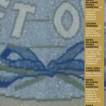
MARÍA-
MILAGROS
RIVERA
GARRETAS
:
No
es No: el juicio
contra los
violadores
alimaña de
Pamplona
LUCIANA
TAVERNINI
:
La
violencia contra
menores y
adolescentes.
Hacerla decible
MARÍA-
MILAGROS
RIVERA
GARRETAS
:
EL
ASESINATO DE
JO COX: LAS
MUJERES NO
SABEMOS
CUÁNTO NOS
ODIAN LOS
HOMBRES
ASUN LÓPEZ
CARRETERO
:
Malas noticias o
buenas noticias?
MARÍA-
MILAGROS
RIVERA
GARRETAS
:
Gobernar las
vulvas: la
tragedia de
Carmen, la
Antígona de la
sexualidad libre
MARÍA-