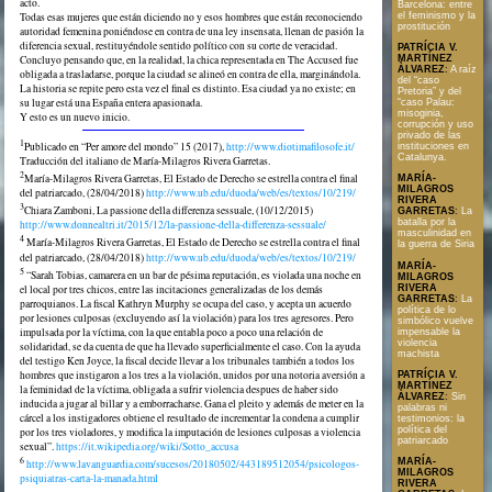
acto.
Barcelona: entre
el feminismo y la
Todas esas mujeres que están diciendo no y esos hombres que están reconociendo
prostitución
autoridad femenina poniéndose en contra de una ley insensata, llenan de pasión la
diferencia sexual, restituyéndole sentido político con su corte de veracidad.
PATRÍCIA V.
MARTÍNEZ
Concluyo pensando que, en la realidad, la chica representada en The Accused fue
ÀLVAREZ
:
A raíz
obligada a trasladarse, porque la ciudad se alineó en contra de ella, marginándola.
del “caso
La historia se repite pero esta vez el final es distinto. Esa ciudad ya no existe; en
Pretoria” y del
su lugar está una España entera apasionada.
“caso Palau:
misoginia,
Y esto es un nuevo inicio.
corrupción y uso
privado de las
1
Publicado en “Per amore del mondo” 15 (2017),
http://www.diotimafilosofe.it/
instituciones en
Catalunya.
Traducción del italiano de María-Milagros Rivera Garretas.
2
María-Milagros Rivera Garretas, El Estado de Derecho se estrella contra el final
MARÍA-
MILAGROS
del patriarcado, (28/04/2018)
http://www.ub.edu/duoda/web/es/textos/10/219/
RIVERA
3
Chiara Zamboni, La passione della differenza sessuale, (10/12/2015)
GARRETAS
:
La
batalla por la
http://www.donnealtri.it/2015/12/la-passione-della-differenza-sessuale/
masculinidad en
4
María-Milagros Rivera Garretas, El Estado de Derecho se estrella contra el final
la guerra de Siria
del patriarcado, (28/04/2018)
http://www.ub.edu/duoda/web/es/textos/10/219/
MARÍA-
5
“Sarah Tobias, camarera en un bar de pésima reputación, es violada una noche en
MILAGROS
RIVERA
el local por tres chicos, entre las incitaciones generalizadas de los demás
GARRETAS
:
La
parroquianos. La fiscal Kathryn Murphy se ocupa del caso, y acepta un acuerdo
política de lo
por lesiones culposas (excluyendo así la violación) para los tres agresores. Pero
simbólico vuelve
impulsada por la víctima, con la que entabla poco a poco una relación de
impensable la
violencia
solidaridad, se da cuenta de que ha llevado superficialmente el caso. Con la ayuda
machista
del testigo Ken Joyce, la fiscal decide llevar a los tribunales también a todos los
hombres que instigaron a los tres a la violación, unidos por una notoria aversión a
PATRÍCIA V.
MARTÍNEZ
la feminidad de la víctima, obligada a sufrir violencia despues de haber sido
ÀLVAREZ
:
Sin
inducida a jugar al billar y a emborracharse. Gana el pleito y además de meter en la
palabras ni
cárcel a los instigadores obtiene el resultado de incrementar la condena a cumplir
testimonios: la
política del
por los tres violadores, y modifica la imputación de lesiones culposas a violencia
patriarcado
sexual”.
https://it.wikipedia.org/wiki/Sotto_accusa
6
MARÍA-
http://www.lavanguardia.com/sucesos/20180502/443189512054/psicologos-
MILAGROS
psiquiatras-carta-la-manada.html
RIVERA