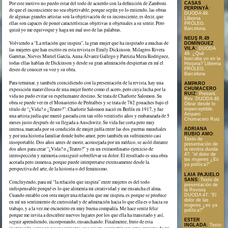
Por este motivo no puedo estar del todo de acuerdo con la definición de Zamboni
CASAS
PERPINYÀ
:
de que el inconsciente no sea objetivable, porque según yo lo entiendo, las obras
DUODA 49.
de algunas grandes artistas son la objetivación de su inconsciente, es decir, que
Llibreria
ellas son capaces de poner características objetivas u objetuales a su sentir. Pero
PRÒLEG.
Barcelona.
quizá yo me equivoque y haga un mal uso de las palabras.
NEUS R.49
Volviendo a “La relación que inspira”, la gran mujer que ha inspirado a muchas de
DOMÍNGUEZ
VILA
:
DUODA
las mujeres que han escrito en esta revista es Emily Dickinson. Milagros Rivera
49. ¿Qué
Garretas, Nieves Muriel García, Anna Álvarez Gallego y Patrizia Meza Rodriguez,
buscaba yo en la
todas ellas hablan de Dickinson y desde su gran admiración despiertan en mí el
Historia? Llibreria
PRÒLEG.
deseo de conocer su voz y su obra.
Barcelona
Para terminar, y también coincidiendo con la presentación de la revista, hay una
AMPARO
exposición maravillosa de una mujer fuerte como el acero, pero cuya lucha por la
CHUMACERO
RUIZ
:
Present.
vida no pudo evitar su espeluznante destino. Se trata de Charlotte Salomon. Su
Rev. DUODA 48.
obra se puede ver en el Monasterio de Pedralbes y se trata de 782 gouaches bajo el
Obrar desde lo
título de “¿Vida? o ¿Teatro?”. Charlotte Salomon nació en Berlín en 1917, y fue
imperceptible.
Amparo
una artista judía que murió gaseada con tan sólo veintiséis años y embarazada de 5
Chumacero Ruiz
meses justo después de su llegada a Auschwitz. Su vida fue corta pero muy
intensa, marcada por su condición de mujer judía entre las dos guerras mundiales
ADRIANA
RUBIO AMO
:
y por una historia familiar donde hubo amor, pero también un sufrimiento casi
Texto de
insoportable. Dos años antes de morir, aconsejada por un médico, se aisló durante
presentación de
dos años para crear “¿Vida? o ¿Teatro?” y en un extraordinario ejercicio de
la revista duoda
47: “el dolor de
introspección y memoria consiguió sobrellevar su dolor. El resultado es una obra
las mujeres ¿Es
acotada pero inmensa, porque puede interpretarse extensamente desde la
ya política?”
perspectiva del arte, de la historia o del feminismo.
LAIA PAJUELO
SANS
:
Texto de
Concluyendo, para mí “la relación que inspira” entre mujeres es del todo
presentación de
indispensable porqué es lo que alimenta mi creatividad y me ensancha el alma.
la Revista
Cuando entablo con otra mujer una relación que me inspira, es porque se produce
DUODA 47: “El
dolor de las
en mí un sentimiento de curiosidad y de admiración hacia lo que ella es o hacia su
mujeres ¿es ya
trabajo, y a la vez me encuentro en muy buena compañía. Me hace sentir feliz
política?”
porque me invita a descubrir nuevos lugares por los que ella ha transitado y así,
ESTER
seguir aprendiendo, incorporando, ensanchando. Finalmente, fruto de esta
INGLADA
:
Texto