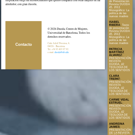
inspiración surge un reconocimiento que quiero compartir con otras mujeres de mi
de Presentación
alrededor, con gran ilusión.
Revista DUODA
45, 2013
Monográfico: La
política de las
nuevas madres
ISABEL
RIBERA
:
Texto
de presentación
© 2026 Duoda. Centro de Mujeres,
Revista DUODA
Universidad de Barcelona, Todos los
45, 2013
derechos reservados.
Monográfico: La
política de las
Calle Adolf Florensa, 8,
nuevas madres
Contacto
08028 - Barcelona
PATRICIA
Tel. +34 93 403 97 92.
MARTÍNEZ
e-mail:
duoda@ub.edu
ÀLVAREZ
:
PRESENTACIÓN
REVISTA
DUODA, 42
TEOLOGÍA DE
LOS SENTIDOS
CLARA
TREPAT
:
PRESENTACIÓN
REVISTA
DUODA, 42
TEOLOGÍA DE
LOS SENTIDOS
CARME VIDAL
ESTRUEL
:
PRESENTACIÓN
REVISTA
DUODA, 42
TEOLOGÍA DE
LOS SENTIDOS
ANDREINA
JAIMES
:
PRESENTACIÓN
DE LA REVISTA