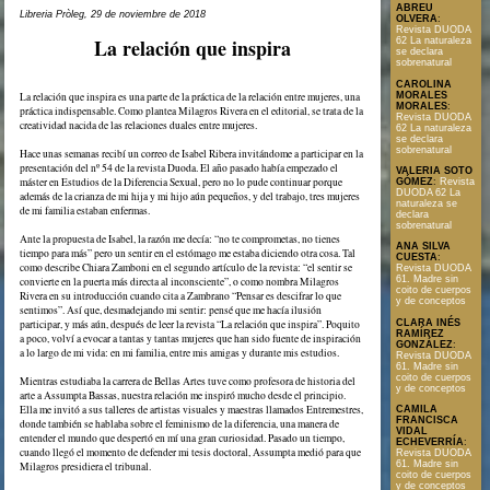
ABREU
Libreria Pròleg, 29 de noviembre de 2018
OLVERA
:
Revista DUODA
La relación que inspira
62 La naturaleza
se declara
sobrenatural
CAROLINA
MORALES
La relación que inspira es una parte de la práctica de la relación entre mujeres, una
MORALES
:
práctica indispensable. Como plantea Milagros Rivera en el editorial, se trata de la
Revista DUODA
creatividad nacida de las relaciones duales entre mujeres.
62 La naturaleza
se declara
sobrenatural
Hace unas semanas recibí un correo de Isabel Ribera invitándome a participar en la
presentación del nº 54 de la revista Duoda. El año pasado había empezado el
VALERIA SOTO
máster en Estudios de la Diferencia Sexual, pero no lo pude continuar porque
GÓMEZ
:
Revista
DUODA 62 La
además de la crianza de mi hija y mi hijo aún pequeños, y del trabajo, tres mujeres
naturaleza se
de mi familia estaban enfermas.
declara
sobrenatural
Ante la propuesta de Isabel, la razón me decía: “no te comprometas, no tienes
ANA SILVA
tiempo para más” pero un sentir en el estómago me estaba diciendo otra cosa. Tal
CUESTA
:
como describe Chiara Zamboni en el segundo artículo de la revista: “el sentir se
Revista DUODA
61. Madre sin
convierte en la puerta más directa al inconsciente”, o como nombra Milagros
coito de cuerpos
Rivera en su introducción cuando cita a Zambrano “Pensar es descifrar lo que
y de conceptos
sentimos”. Así que, desmadejando mi sentir: pensé que me hacía ilusión
CLARA INÉS
participar, y más aún, después de leer la revista “La relación que inspira”. Poquito
RAMÍREZ
a poco, volví a evocar a tantas y tantas mujeres que han sido fuente de inspiración
GONZÁLEZ
:
a lo largo de mi vida: en mi familia, entre mis amigas y durante mis estudios.
Revista DUODA
61. Madre sin
coito de cuerpos
Mientras estudiaba la carrera de Bellas Artes tuve como profesora de historia del
y de conceptos
arte a Assumpta Bassas, nuestra relación me inspiró mucho desde el principio.
Ella me invitó a sus talleres de artistas visuales y maestras llamados Entremestres,
CAMILA
FRANCISCA
donde también se hablaba sobre el feminismo de la diferencia, una manera de
VIDAL
entender el mundo que despertó en mí una gran curiosidad. Pasado un tiempo,
ECHEVERRÍA
:
cuando llegó el momento de defender mi tesis doctoral, Assumpta medió para que
Revista DUODA
61. Madre sin
Milagros presidiera el tribunal.
coito de cuerpos
y de conceptos