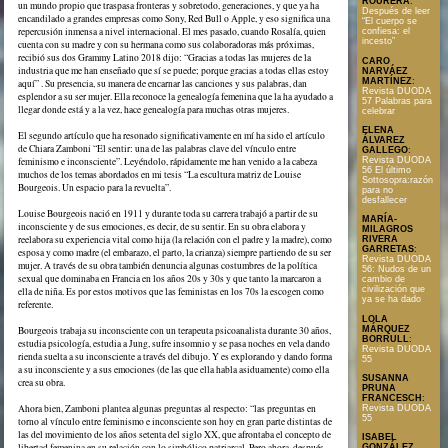
ROURERA
:
un mundo propio que traspasa fronteras y sobretodo, generaciones, y que ya ha
Después de leer
encandilado a grandes empresas como Sony, Red Bull o Apple, y eso significa una
“El cuerpo se
repercusión inmensa a nivel internacional. El mes pasado, cuando Rosalía, quien
confiesa: el
incesto”
cuenta con su madre y con su hermana como sus colaboradoras más próximas,
recibió sus dos Grammy Latino 2018 dijo: “Gracias a todas las mujeres de la
CARO
industria que me han enseñado que sí se puede; porque gracias a todas ellas estoy
NARVÁEZ
MARTÍNEZ
:
aquí” . Su presencia, su manera de encarnar las canciones y sus palabras, dan
Revista DUODA
esplendor a su ser mujer. Ella reconoce la genealogía femenina que la ha ayudado a
57 Palabras para
llegar donde está y a la vez, hace genealogía para muchas otras mujeres.
celebrar
ELENA
El segundo artículo que ha resonado significativamente en mí ha sido el artículo
ÁLVAREZ
de Chiara Zamboni “El sentir: una de las palabras clave del vínculo entre
GALLEGO
:
Revista DUODA
feminismo e inconsciente”. Leyéndolo, rápidamente me han venido a la cabeza
56 El último
muchos de los temas abordados en mi tesis “La escultura matriz de Louise
Sottosopra:razón
Bourgeois. Un espacio para la revuelta”.
para no
desfallecer
Louise Bourgeois nació en 1911 y durante toda su carrera trabajó a partir de su
MARÍA-
inconsciente y de sus emociones, es decir, de su sentir. En su obra elabora y
MILAGROS
reelabora su experiencia vital como hija (la relación con el padre y la madre), como
RIVERA
GARRETAS
:
esposa y como madre (el embarazo, el parto, la crianza) siempre partiendo de su ser
Revista DUODA
mujer. A través de su obra también denuncia algunas costumbres de la política
56: Nudos de un
sexual que dominaba en Francia en los años 20s y 30s y que tanto la marcaron a
cambio de
civilización que
ella de niña. Es por estos motivos que las feministas en los 70s la escogen como
ya se ha dado
referente.
LOLA
MÁRQUEZ
Bourgeois trabaja su inconsciente con un terapeuta psicoanalista durante 30 años,
BORRULL
:
estudia psicología, estudia a Jung, sufre insomnio y se pasa noches en vela dando
Revista DUODA
rienda suelta a su inconsciente a través del dibujo. Y es explorando y dando forma
55
a su inconsciente y a sus emociones (de las que ella habla asiduamente) como ella
SUSANNA
crea su obra.
PRUNA
FRANCESCH
:
Ahora bien, Zamboni plantea algunas preguntas al respecto: “las preguntas en
Revista DUODA
55
torno al vínculo entre feminismo e inconsciente son hoy en gran parte distintas de
las del movimiento de los años setenta del siglo XX, que afrontaba el concepto de
ISABEL
libertad femenina en su relación con lo simbólico patriarcal. Pero ahora, después
GONZÁLEZ