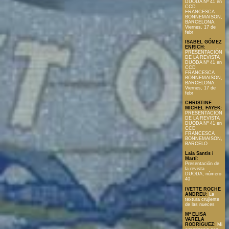
DUODA Nº 41 en
CCD
FRANCESCA
BONNEMAISON,
BARCELONA.
Viernes, 17 de
febr
ISABEL GÓMEZ
ENRICH
:
PRESENTACIÓN
DE LA REVISTA
DUODA Nº 41 en
CCD
FRANCESCA
BONNEMAISON,
BARCELONA.
Viernes, 17 de
febr
CHRISTINE
MICHEL FAYEK
:
PRESENTACIÓN
DE LA REVISTA
DUODA Nº 41 en
CCD
FRANCESCA
BONNEMAISON,
BARCELO
Laia Santís i
Martí
:
Presentación de
la revista
DUODA, número
40
IVETTE ROCHE
ANDREU
:
La
textura crujiente
de las nueces
Mª ELISA
VARELA
RODRÍGUEZ
:
Mi