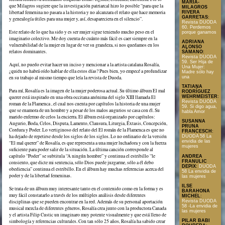
MARÍA-
que Milagros sugiere que la investigación patriarcal hizo lo posible “para que la
MILAGROS
libertad femenina no pasara a la historia y no alcanzara el relato que hace memoria
RIVERA
GARRETAS
:
y genealogía útiles para una mujer y, así, desapareciera en el silencio”.
Revista DUODA
60. Perdemos
Este relato de lo que ha sido y es ser mujer sigue teniendo mucho peso en el
porque ganamos
imaginario colectivo. Me doy cuenta de cuánto más fácil es caer siempre en la
ADRIANA
vulnerabilidad de la mujer en lugar de ver su grandeza, si nos quedamos en los
ALONSO
relatos dominantes.
SÁMANO
:
Revista DUODA
59. Ser Hija de
Aquí, no puedo evitar hacer un inciso y mencionar a la artista catalana Rosalía,
Una Mujer:
¿quién no habrá oído hablar de ella estos días? Pues bien, yo empecé a profundizar
Madre sólo hay
una
en su trabajo al mismo tiempo que leía la revista de Duoda.
TATIANA
Para mí, Rosalía es la imagen de la mujer poderosa actual. Su último álbum El mal
RODRÍGUEZ
querer está inspirado en una obra occitana anónima del siglo XIII llamada El
WEHRMEISTER
:
Revista DUODA
roman de la Flamenca , el cual nos cuenta por capítulos la historia de una mujer
59. Si digo agua,
que se enamora de un hombre y a pesar de los malos augurios se casa con él. Su
habla Amor
marido enfermo de celos la encierra. El álbum está organizado por capítulos:
SUSANNA
Augurio, Boda, Celos, Disputa, Lamento, Clausura, Liturgia, Éxtasis, Concepción,
PRUNA
Cordura y Poder. Lo vertiginoso del relato del El román de la Flamenca es que no
FRANCESCH
:
ha dejado de repetirse desde los siglos de los siglos. Lo no ordinario de la versión
DUODA 58 La
envidia de las
“El mal querer” de Rosalía, es que representa a una mujer luchadora y con la fuerza
mujeres
suficiente para poder salir de la situación. La última canción corresponde al
capítulo “Poder” se subtitula “A ningún hombre” y continua el estribillo “le
ANDREA
FRANULIC
consiento, que dicte mi sentencia, sólo Dios puede juzgarme, sólo a él debo
DEPIX
:
DUODA
obediencia” continua el estribillo. En el álbum hay muchas referencias acerca del
58 La envidia de
poder y de la libertad femeninas.
las mujeres
ILSE
Se trata de un álbum muy interesante tanto en el contenido como en la forma y es
BARAHONA
muy fácil constatarlo a través de los múltiples análisis desde diferentes
MICHEL
:
disciplinas que se pueden encontrar en la red. Además de su personal aportación
Revista DUODA
58 -La envidia de
musical mezcla de diferentes géneros, Rosalía crea junto con la productora Canada
las mujeres
y el artista Filip Custic un imaginaro muy potente visualmente y que está lleno de
simbología y referencias culturales. Con tan sólo 25 años, Rosalía ha sabido crear
PILAR BABI