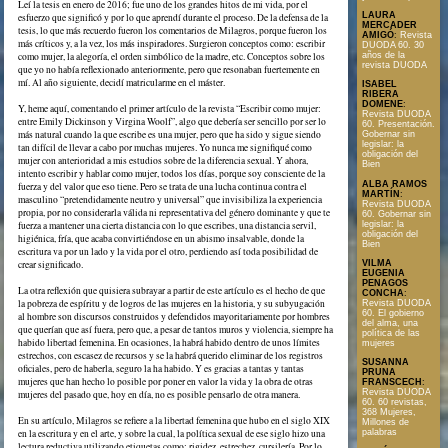
Leí la tesis en enero de 2016; fue uno de los grandes hitos de mi vida, por el
LAURA
esfuerzo que significó y por lo que aprendí durante el proceso. De la defensa de la
MERCADER
tesis, lo que más recuerdo fueron los comentarios de Milagros, porque fueron los
AMIGÓ
:
Revista
más críticos y, a la vez, los más inspiradores. Surgieron conceptos como: escribir
DUODA 60. 30
como mujer, la alegoría, el orden simbólico de la madre, etc. Conceptos sobre los
años de la
revista DUODA
que yo no había reflexionado anteriormente, pero que resonaban fuertemente en
mí. Al año siguiente, decidí matricularme en el máster.
ISABEL
RIBERA
DOMENE
:
Y, heme aquí, comentando el primer artículo de la revista “Escribir como mujer:
Revista DUODA
entre Emily Dickinson y Virgina Woolf”, algo que debería ser sencillo por ser lo
60. Presentación.
más natural cuando la que escribe es una mujer, pero que ha sido y sigue siendo
Gobernar sin
legislar: la
tan difícil de llevar a cabo por muchas mujeres. Yo nunca me signifiqué como
obligación del
mujer con anterioridad a mis estudios sobre de la diferencia sexual. Y ahora,
Bien
intento escribir y hablar como mujer, todos los días, porque soy consciente de la
ALBA RAMOS
fuerza y del valor que eso tiene. Pero se trata de una lucha continua contra el
MARTÍN
:
masculino “pretendidamente neutro y universal” que invisibiliza la experiencia
Revista DUODA
propia, por no considerarla válida ni representativa del género dominante y que te
60. Gobernar sin
legislar: la
fuerza a mantener una cierta distancia con lo que escribes, una distancia servil,
obligación del
higiénica, fría, que acaba convirtiéndose en un abismo insalvable, donde la
Bien
escritura va por un lado y la vida por el otro, perdiendo así toda posibilidad de
crear significado.
VILMA
EUGENIA
PENAGOS
La otra reflexión que quisiera subrayar a partir de este artículo es el hecho de que
CONCHA
:
la pobreza de espíritu y de logros de las mujeres en la historia, y su subyugación
Revista DUODA
60. El gobierno
al hombre son discursos construidos y defendidos mayoritariamente por hombres
del alma, una
que querían que así fuera, pero que, a pesar de tantos muros y violencia, siempre ha
política de las
habido libertad femenina. En ocasiones, la habrá habido dentro de unos límites
mujeres
estrechos, con escasez de recursos y se la habrá querido eliminar de los registros
SUSANNA
oficiales, pero de haberla, seguro la ha habido. Y es gracias a tantas y tantas
PRUNA
mujeres que han hecho lo posible por poner en valor la vida y la obra de otras
FRANSCECH
:
Revista DUODA
mujeres del pasado que, hoy en día, no es posible pensarlo de otra manera.
60. 60 revistas,
368 Mujeres,
En su artículo, Milagros se refiere a la libertad femenina que hubo en el siglo XIX
Millones de
en la escritura y en el arte, y sobre la cual, la política sexual de ese siglo hizo una
palabras
lectura reductiva utilizando etiquetas como: rigidez, estrechez, cursilería. Por lo