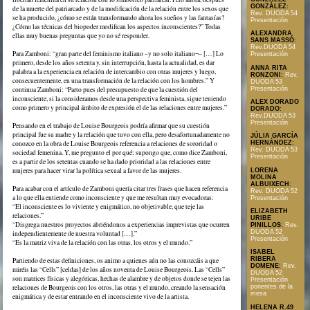
GONZÁLEZ
:
de la muerte del patriarcado y de la modificación de la relación entre los sexos que
Rev. DUODA 54
se ha producido, ¿cómo se están transformando ahora los sueños y las fantasías?
Presentación
¿Cómo las técnicas del biopoder modifican los aspectos inconscientes?” Todas
ALEXANDRA
ellas muy buenas preguntas que yo no sé responder.
SANS MASSÓ
:
Rev.DUODA 54
Para Zamboni: “gran parte del feminismo italiano –y no solo italiano¬– […] Lo
Presentación
primero, desde los años setenta y, sin interrupción, hasta la actualidad, es dar
ANNA RITA
palabra a la experiencia en relación de intercambio con otras mujeres y luego,
RONZONI
:
Rev.
consecuentemente, en una transformación de la relación con los hombres.” Y
DUODA 53
Presentación
continua Zamboni: “Parto pues del presupuesto de que la cuestión del
inconsciente, si la consideramos desde una perspectiva feminista, sigue teniendo
ALEX DORADO
como primero y principal ámbito de expresión el de las relaciones entre mujeres.”
DORADO
:
Rev.DUODA 53
Presentación
Pensando en el trabajo de Louise Bourgeois podría afirmar que su cuestión
principal fue su madre y la relación que tuvo con ella, pero desafortunadamente no
JÚLIA GARCÍA
conozco en la obra de Louise Bourgeois referencia a relaciones de sororidad o
HERNÁNDEZ
:
Rev. DUODA 53
sociedad femenina. Y, me pregunto el por qué; supongo que, como dice Zamboni,
Presentación
es a partir de los setentas cuando se ha dado prioridad a las relaciones entre
mujeres para hacer virar la política sexual a favor de las mujeres.
LORENA
MOLINA
ALBUIXECH
:
Para acabar con el artículo de Zamboni quería citar tres frases que hacen referencia
Rev. DUODA 52
a lo que ella entiende como inconsciente y que me resultan muy evocadoras:
Presentación
“El inconsciente es lo viviente y enigmático, no objetivable, que teje las
ELIZABETH
relaciones.”
URIBE
“Disgrega nuestros proyectos abriéndonos a experiencias imprevistas que ocurren
PINILLOS
:
Rev.
DUODA 52
independientemente de nuestra voluntad […].”
Presentación
“Es la matriz viva de la relación con las otras, los otros y el mundo.”
ISABEL
RIBERA
Partiendo de estas definiciones, os animo a quienes aún no las conozcáis a que
DOMENE
:
Rev.
miréis las “Cells” [celdas] de los años noventa de Louise Bourgeois. Las “Cells”
DUODA 52
son matrices físicas y alegóricas, hechas de alambre y de objetos donde se tejen las
Presentación
relaciones de Bourgeois con los otros, las otras y el mundo, creando la sensación
ponentes de la
mesa
enigmática y de estar entrando en el inconsciente vivo de la artista.
HELENA R.49