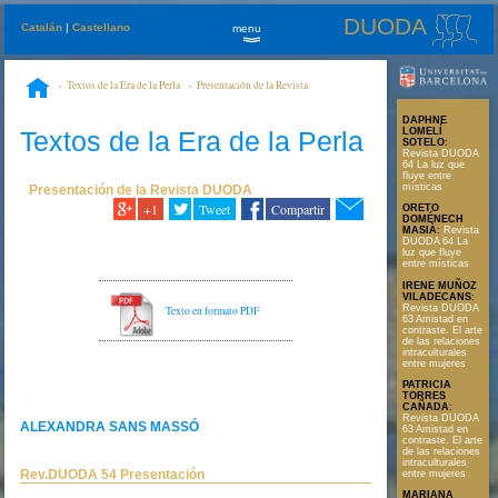
DUODA
Catalán
|
Castellano
menu
»
Textos de la Era de la Perla
Presentación de la Revista
DUODA
Rev.DUODA 54 Presentación
DAPHNE
Textos de la Era de la Perla
LOMELÍ
SOTELO
:
Revista DUODA
64 La luz que
fluye entre
místicas
Presentación de la Revista DUODA
+1
Tweet
Compartir
ORETO
DOMÉNECH
MASIÀ
:
Revista
DUODA 64 La
luz que fluye
entre místicas
IRENE MUÑOZ
VILADECANS
:
Revista DUODA
Texto en formato PDF
63 Amistad en
contraste. El arte
de las relaciones
intraculturales
entre mujeres
PATRICIA
TORRES
CAÑADA
:
Revista DUODA
ALEXANDRA SANS MASSÓ
63 Amistad en
contraste. El arte
de las relaciones
intraculturales
Rev.DUODA 54 Presentación
entre mujeres
MARIANA