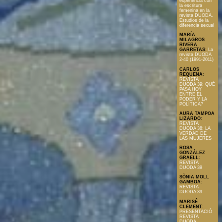
experiencia con
la escritura
femenina en la
revista DUODA.
Estudios de la
diferencia sexual
MARÍA
MILAGROS
RIVERA
GARRETAS
:
La
revista DUODA
2-40 (1991-2011)
CARLOS
REQUENA
:
REVISTA
DUODA 39: QUÉ
PASA HOY
ENTRE EL
PODER Y LA
POLÍTICA?
AURA TAMPOA
LIZARDO
:
REVISTA
DUODA 38: LA
VERDAD DE
LAS MUJERES
ROSA
GONZÁLEZ
GRAELL
:
REVISTA
DUODA 39
SÒNIA MOLL
GAMBOA
:
REVISTA
DUODA 39
MARISÉ
CLEMENT
:
PRESENTACIÓ
REVISTA
DUODA