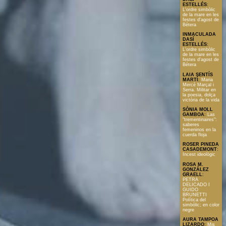
ESTELLÉS
:
L'ordre simbòlic
de la mare en les
festes d'agost de
Bétera
INMACULADA
DASÍ
ESTELLÉS
:
L'ordre simbòlic
de la mare en les
festes d'agost de
Bétera
LAIA SENTÍS
MARTÍ
:
Maria
Mercè Marçal i
Serra. Militar en
la poesia, dolça
victòria de la vida
SÒNIA MOLL
GAMBOA
:
Las
"trementinaires":
saberes
femeninos en la
cuerda floja
ROSER PINEDA
CASADEMONT
:
Incest ideològic
ROSA M.
GONZÁLEZ
GRAELL
:
PETRA
DELICADO I
GUIDO
BRUNETTI
Política del
simbòlic; en color
negre
AURA TAMPOA
LIZARDO
:
Mis