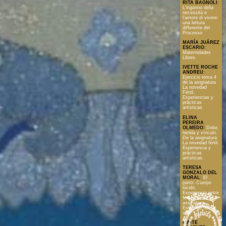
RITA BAGNOLI
:
L'inganno della
necessità e
l'amore di vivere:
una lettura
differente del
Processo
MARÍA JUÁREZ
ESCARIO
:
Maternidades
Libres
IVETTE ROCHE
ANDREU
:
Ejercicio tema 4
de la asignatura
La novedad
Fértil.
Experiencias y
prácticas
artísticas
ELINA
PEREIRA
OLMEDO
:
Dolor,
herida y vínculo.
De la asignatura
La novedad fértil.
Experiencia y
prácticas
artísticas.
TERESA
GONZALO DEL
MORAL
:
El
parto: Cuerpo
lúcido.
Experiencia entre
Mujeres. De la
asignatura
Enfermar, sanar,
vivir
MAITE