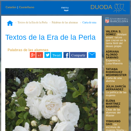
DUODA
Catalán
|
Castellano
menu
»
Textos de la Era de la Perla
Palabras de las alumnas
Carta de una
alumna
VALERIA S.
Textos de la Era de la Perla
GÓMEZ
:
Arrelant
errant: raíces
que crecen en la
tierra fértil del
deseo propio
Palabras de las alumnas
ADRIANA
+1
Tweet
Compartir
ALONSO
SÁMANO
:
Experiencia:
Luna-Maestra
TATIANA
RODRÍGUEZ
WEHRMEISTER
:
Carta de una
alumna
JÚLIA GARCÍA
HERNÀNDEZ
:
La política de las
mujeres
ELENA
MARTÍNEZ
NAVARRO
:
Citas de las
alumnas del
Màster
YISHUANG
GAO
:
La
escritura de
mujeres Nüshu –