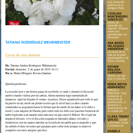
una invención
política en la
antigua china
CATALINA
MONTENEGRO
GONZÁLEZ
:
El
deseo de
aprender en
relación. Relatos
sobre mis
aprendizajes en
femenino
Texto en formato PDF
TATIANA RODRÍGUEZ WEHRMEISTER
ANA MARÍA
VELÁZQUEZ
ANDERSON
:
La
escritura de la
Carta de una alumna
vida en la obra
autobiográfica de
Doris Lessing
De:
Tatiana Andrea Rodriguez Wehrmeister
ESTHER
Enviat:
dimecres, 2 de gener de 2019 16:13
INGLADA
Per a:
María Milagros Rivera Garretas
CARDONA
:
Mama, no vull
anar a l'escola
Querida profesora:
NÚRIA BEITIA
HERNÁNDEZ
:
MIRAR A
La escuché ayer y me dieron ganas de escribirle, es tarde y durante el día usted
MEDUSA. Una
anduvo dando vueltas por mi cabeza. Ahora mientras hago mermelada de
invitación a
damascos -aquí ha llegado el verano- la pienso. Deseo agradecerle por todo lo que
atravesar la
petrificación, a
ha puesto en mí, desde mi primer escrito que le envié hace ya años cuando
deshacer y
comenzaba su asignatura hasta lo último que ha salido de mi mano se lo debo a
deshacernos de
usted y a las mujeres de Duoda, pero sobre todo les debo este paciente bienestar de
su maldición
haber regresado a mi mundo renovada una vez que crucé el Máster. No sé qué me
CLARA TREPAT
depara el destino, vivo el día a día ocupada en laborales afanes, triviales y
QUILEZ
:
La por
domésticos con las manos metidas en la tierra de mi jardín que es pequeño y que
a escriure, la por
a exposar-se
ha sufrido el duro invierno que pasamos pero sobre todo porque se removió
completo con unos arreglos que hice.
DANIELA