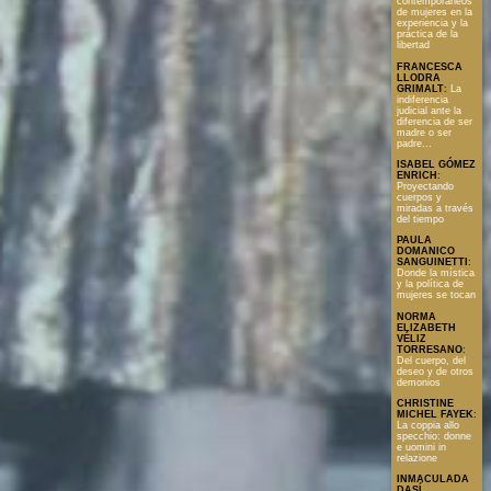
contemporáneos
de mujeres en la
experiencia y la
práctica de la
libertad
FRANCESCA
LLODRA
GRIMALT
:
La
indiferencia
judicial ante la
diferencia de ser
madre o ser
padre...
ISABEL GÓMEZ
ENRICH
:
Proyectando
cuerpos y
miradas a través
del tiempo
PAULA
DOMANICO
SANGUINETTI
:
Donde la mística
y la política de
mujeres se tocan
NORMA
ELIZABETH
VÉLIZ
TORRESANO
:
Del cuerpo, del
deseo y de otros
demonios
CHRISTINE
MICHEL FAYEK
:
La coppia allo
specchio: donne
e uomini in
relazione
INMACULADA
DASÍ