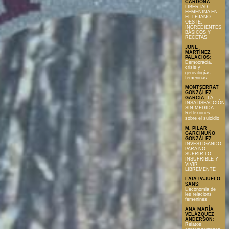
CARDONA
:
LIBERTAD
FEMENINA EN
EL LEJANO
OESTE:
INGREDIENTES
BÁSICOS Y
RECETAS
JONE
MARTÍNEZ
PALACIOS
:
Democracia,
crisis y
genealogías
femeninas
MONTSERRAT
GONZÁLEZ
GARCÍA
:
LA
INSATISFACCIÓN
SIN MEDIDA
Reflexiones
sobre el suicidio
M. PILAR
GARCINUÑO
GONZÁLEZ
:
INVESTIGANDO
PARA NO
SUFRIR LO
INSUFRIBLE Y
VIVIR
LIBREMENTE
LAIA PAJUELO
SANS
:
L'economia de
les relacions
femenines
ANA MARÍA
VELÁZQUEZ
ANDERSON
:
Relatos