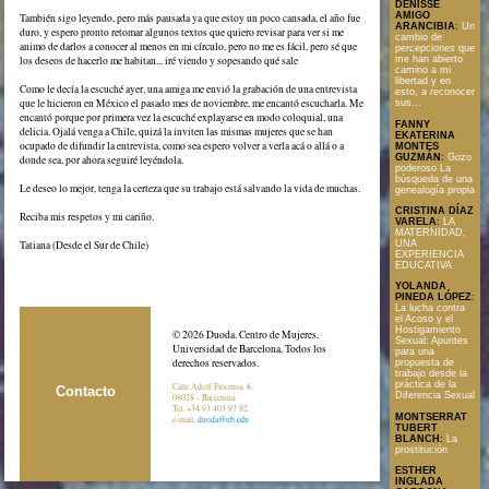
DENISSE
AMIGO
También sigo leyendo, pero más pausada ya que estoy un poco cansada, el año fue
ARANCIBIA
:
Un
duro, y espero pronto retomar algunos textos que quiero revisar para ver si me
cambio de
animo de darlos a conocer al menos en mi círculo, pero no me es fácil, pero sé que
percepciones que
los deseos de hacerlo me habitan... iré viendo y sopesando qué sale
me han abierto
camino a mi
libertad y en
Como le decía la escuché ayer, una amiga me envió la grabación de una entrevista
esto, a reconocer
que le hicieron en México el pasado mes de noviembre, me encantó escucharla. Me
sus...
encantó porque por primera vez la escuché explayarse en modo coloquial, una
FANNY
delicia. Ojalá venga a Chile, quizá la inviten las mismas mujeres que se han
EKATERINA
ocupado de difundir la entrevista, como sea espero volver a verla acá o allá o a
MONTES
GUZMÁN
:
Gozo
donde sea, por ahora seguiré leyéndola.
poderoso La
búsqueda de una
Le deseo lo mejor, tenga la certeza que su trabajo está salvando la vida de muchas.
genealogía propia
CRISTINA DÍAZ
Reciba mis respetos y mi cariño.
VARELA
:
LA
MATERNIDAD,
Tatiana (Desde el Sur de Chile)
UNA
EXPERIENCIA
EDUCATIVA
YOLANDA
PINEDA LÓPEZ
:
La lucha contra
el Acoso y el
Hostigamiento
© 2026 Duoda. Centro de Mujeres,
Sexual: Apuntes
Universidad de Barcelona, Todos los
para una
derechos reservados.
propuesta de
trabajo desde la
práctica de la
Calle Adolf Florensa, 8,
Contacto
Diferencia Sexual
08028 - Barcelona
Tel. +34 93 403 97 92.
MONTSERRAT
e-mail:
duoda@ub.edu
TUBERT
BLANCH
:
La
prostitución
ESTHER
INGLADA