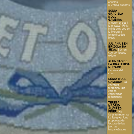
abuelas,
nuestros cuentos
SÒNIA
GRACIELA
MOLL
GAMBOA
:
M’estén el cos i
la mirada": Finit i
infinit dels cos en
la literatura
femenina dels
blogs
JULIANA BEN
BRIZOLA DA
SILVA
:
Soy un
cuerpo, luego,
existo
ALUMNAS DE
LA DRA. LUISA
MURARO
:
Escritos del
curso
SÒNIA MOLL
GAMBOA
:
“La
escritura
femenina” sin
comas:
especificar
reduciendo
TERESA
MADRID
ÁLVAREZ-
PIÑER
:
Ke
fareyyu mamma,
ke fareyyu. Una
propuesta de
lectura de las
jarchas
hispanoárabes