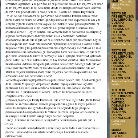
MAR
:
Texto de:
terrorífica la petrificó. Y la petrificó, no en piedra sino en sal. Las mujeres y el amor
María Montoro
de las mujeres somos la sal de la tierra, desde los tiempos bíblicos hasta la novela
Ferreiro
de 1952 The price of salt (El precio de la sal - Carol), de Patricia Highsmith.
TEXTO DE
De los delitos fundadores del patriarcado no se hablaba. Estaban naturalizados
PRESENTACIÓN
por la violencia misma del delito, que deja muda a la niña al quebrarle la voz y la
DEL LIBRO EL
CUERPO
sintaxis, y por la violencia con la que el delincuente, sea el padre o padrastro, el
PARTIDO.
hermano o hermanastro, el tío, el abuelo o el primo, impone a la niña el más
POEMAS SIN
absoluto silencio. Hoy, en cambio, una vez terminado el patriarcado, las mujeres y
PIEL DE
SUSANNA
algunos hombres (pocos todavía) hemos visto y hablamos: hablamos
PRUNA
abiertamente. Desde que se publicó en diciembre el libro que presentamos hoy, he
FRANCESCH
:
notado que ha servido de catalizador de experiencias del incesto. Ha dado a otras
Barbara Verzini
mujeres el valor y las palabras para decir esas experiencias y, diciéndolas, no solo
TEXTO DE
denunciarlas sino sobre todo significarlas para hacer de ellas simbólico que cure,
PRESENTACIÓN
que libere, abriendo de nuevo el cuerpo y su voz a la propia creatividad, aplastada
DEL LIBRO EL
por el dolor. Solo en el orden simbólico hay libertad, escribió Luisa Muraro hace
CUERPO
PARTIDO.
muchos años. Además, aunque la publicación de este libro no tenga nada que ver
POEMAS SIN
con el movimiento #MeToo, en realidad las dos cosas tienen mucho que ver.
PIEL DE
Muchas mujeres hablamos ahora como mujeres y decimos lo que antes no nos
SUSANNA
PRUNA
atrevíamos o no nos decidíamos a decir.
FRANCESCH
:
Recuerdo que cuando preparábamos la publicación de este libro, Ana Domínguez,
Jessica Gamboa
de la Librería Mujeres y Compañía de Madrid, dijo que cuando ella y otras
Valdés
publicaron hace años en una editorial feminista un libro sobre el incesto, las
TEXTO DE
librerías no lo querían tener ni vender. También las librerías eran entonces
PRESENTACIÓN
cómplices del silencio.
DEL LIBRO EL
CUERPO
¿Cómo es posible que Emily Dickinson, que vivió en el siglo XIX (1830-1886),
PARTIDO.
hablara del incesto sufrido? Primero, porque fue una genia, la mayor poeta de
POEMAS SIN
todos los tiempos, incluyendo a los poetas. En segundo lugar, porque el
PIEL DE
patriarcado no ha ocupado nunca la realidad entera ni tampoco la vida entera de
SUSANNA
PRUNA
una mujer o de un hombre, aunque haya deseado ocuparlas.
FRANCESCH
:
Emily Dickinson sufrió incesto de su padre y de su hermano, por más que la
Gloria Luis
crítica
Peralvo
literaria se resista denodadamente a admitirlo y, sobre todo, a vincularlo con sus
MARÍA-
poemas. Patricia Meza, una artista de México que ha escrito una reseña
MILAGROS
estremecedora
RIVERA