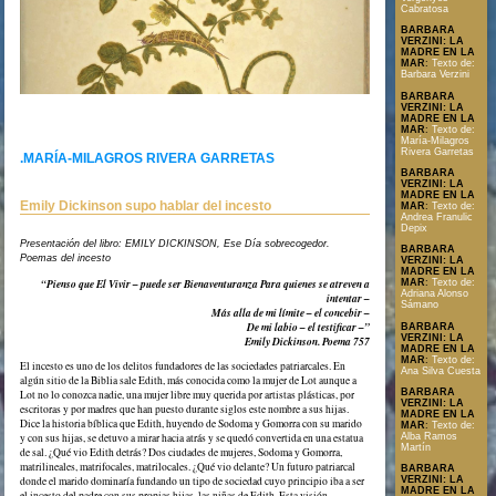
Cabratosa
BARBARA
VERZINI: LA
MADRE EN LA
MAR
:
Texto de:
Barbara Verzini
BARBARA
VERZINI: LA
MADRE EN LA
MAR
:
Texto de:
María-Milagros
Rivera Garretas
.MARÍA-MILAGROS RIVERA GARRETAS
BARBARA
VERZINI: LA
MADRE EN LA
Emily Dickinson supo hablar del incesto
MAR
:
Texto de:
Andrea Franulic
Depix
Presentación del libro: EMILY DICKINSON, Ese Día sobrecogedor.
BARBARA
Poemas del incesto
VERZINI: LA
MADRE EN LA
“Pienso que El Vivir – puede ser Bienaventuranza Para quienes se atreven a
MAR
:
Texto de:
Adriana Alonso
intentar –
Sámano
Más alla de mi límite – el concebir –
De mi labio – el testificar –”
BARBARA
Texto en formato PDF
VERZINI: LA
Emily Dickinson. Poema 757
MADRE EN LA
MAR
:
Texto de:
El incesto es uno de los delitos fundadores de las sociedades patriarcales. En
Ana Silva Cuesta
algún sitio de la Biblia sale Edith, más conocida como la mujer de Lot aunque a
BARBARA
Lot no lo conozca nadie, una mujer libre muy querida por artistas plásticas, por
VERZINI: LA
escritoras y por madres que han puesto durante siglos este nombre a sus hijas.
MADRE EN LA
Dice la historia bíblica que Edith, huyendo de Sodoma y Gomorra con su marido
MAR
:
Texto de:
Alba Ramos
y con sus hijas, se detuvo a mirar hacia atrás y se quedó convertida en una estatua
Martín
de sal. ¿Qué vio Edith detrás? Dos ciudades de mujeres, Sodoma y Gomorra,
matrilineales, matrifocales, matrilocales. ¿Qué vio delante? Un futuro patriarcal
BARBARA
VERZINI: LA
donde el marido dominaría fundando un tipo de sociedad cuyo principio iba a ser
MADRE EN LA
el incesto del padre con sus propias hijas, las niñas de Edith. Esta visión