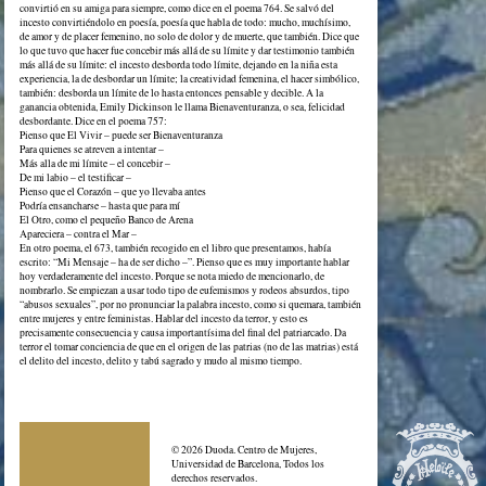
convirtió en su amiga para siempre, como dice en el poema 764. Se salvó del
incesto convirtiéndolo en poesía, poesía que habla de todo: mucho, muchísimo,
de amor y de placer femenino, no solo de dolor y de muerte, que también. Dice que
lo que tuvo que hacer fue concebir más allá de su límite y dar testimonio también
más allá de su límite: el incesto desborda todo límite, dejando en la niña esta
experiencia, la de desbordar un límite; la creatividad femenina, el hacer simbólico,
también: desborda un límite de lo hasta entonces pensable y decible. A la
ganancia obtenida, Emily Dickinson le llama Bienaventuranza, o sea, felicidad
desbordante. Dice en el poema 757:
Pienso que El Vivir – puede ser Bienaventuranza
Para quienes se atreven a intentar –
Más alla de mi límite – el concebir –
De mi labio – el testificar –
Pienso que el Corazón – que yo llevaba antes
Podría ensancharse – hasta que para mí
El Otro, como el pequeño Banco de Arena
Apareciera – contra el Mar –
En otro poema, el 673, también recogido en el libro que presentamos, había
escrito: “Mi Mensaje – ha de ser dicho –”. Pienso que es muy importante hablar
hoy verdaderamente del incesto. Porque se nota miedo de mencionarlo, de
nombrarlo. Se empiezan a usar todo tipo de eufemismos y rodeos absurdos, tipo
“abusos sexuales”, por no pronunciar la palabra incesto, como si quemara, también
entre mujeres y entre feministas. Hablar del incesto da terror, y esto es
precisamente consecuencia y causa importantísima del final del patriarcado. Da
terror el tomar conciencia de que en el origen de las patrias (no de las matrias) está
el delito del incesto, delito y tabú sagrado y mudo al mismo tiempo.
© 2026 Duoda. Centro de Mujeres,
Universidad de Barcelona, Todos los
derechos reservados.