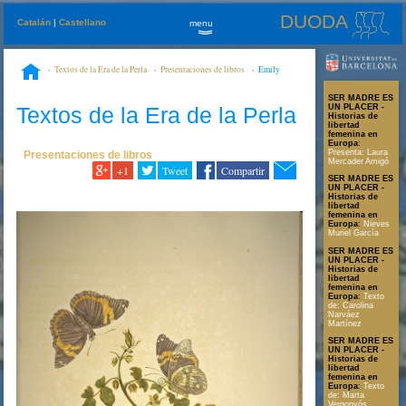
DUODA
Catalán
|
Castellano
menu
»
Textos de la Era de la Perla
Presentaciones de libros
Emily
Dickinson supo hablar del incesto
SER MADRE ES
Textos de la Era de la Perla
UN PLACER -
Historias de
libertad
femenina en
Europa
:
Presenta: Laura
Presentaciones de libros
Mercader Amigó
+1
Tweet
Compartir
SER MADRE ES
UN PLACER -
Historias de
libertad
femenina en
Europa
:
Nieves
Muriel García
SER MADRE ES
UN PLACER -
Historias de
libertad
femenina en
Europa
:
Texto
de: Carolina
Narváez
Martínez
SER MADRE ES
UN PLACER -
Historias de
libertad
femenina en
Europa
:
Texto
de: Marta
Vergonyós