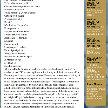
La mismísima cuerda con la que
.MARÍA-
MILAGROS
Yo lo había atado – también
RIVERA
Cuando él era insignificante y reciente
GARRETAS
:
Esa cuerda estaba ahí –
Emily Dickinson
Yo me encogí – ¡“Qué guapa estás”!
supo hablar del
incesto
Garra de propiciación –
¿“Temerosa siseó él
MARÍA-
De mí”?
MILAGROS
RIVERA
“Cordialidad Ninguna” –
GARRETAS
:
La
Él me penetró –
reina Juana I de
Después a un Ritmo Artero
España, mal
llamada la Loca
Secretó dentro su Forma
Al anegarse los Motivos
MARÍA-
Lo arrojé.
MILAGROS
RIVERA
Esa vez yo huí
GARRETAS
:
Los dos ojos de su lado
ACERCA DE
Por si él persiguiera
EMILY
Ni dejé nunca de correr
DICKINSON
Hasta que en un Pueblo lejano
MARÍA ELISA
A Pueblos del mío
VARELA
Me establecí
RODRÍGUEZ
:
TEXTO de
Esto fue un sueño –
presentació del
¿Qué hizo Emily Dickinson para llegar a saber escribir el incesto sufrido? En
libro LA
muchos de sus 1786 poemas explica su sufrimiento y su dolor inconmensurables.
INDECIBLE
SUERTE DE
En unos grita, denuncia, acusa, se enfurece. En otros, en cambio, toma el dolor y el
NACER MUJER,
sufrimiento como el pasaje, el pasadizo o la puerta estrecha que son. Y se da
de Luisa Muraro
cuenta de que los procesos del dolor son análogos, son semejantes, al proceso de
Luisa Muraro
:
escritura. Son un embudo, un túnel, un bloqueo, una noche oscura del alma
Non è da tutti.
dificilísima de travesar pero que tiene un final de luz, una salida hecha de palabras
L’indicibile fortuna
hasta entonces no pensadas ni dichas. Es este un principio de la mística femenina,
di nascere
que conocemos bien por la beguina o beata Hadewijch de Amberes, que escribió
donna. La
indecible suerte
en el siglo XIII que “todas las cosas hay que buscarlas con lo que ellas mismas
de nacer mujer
son”. En el caso de Emily Dickinson, buscó un dolor con otro dolor. Así llevó la
experiencia cruda del incesto a la experiencia cruda del proceso de escritura. Y
cuando salió, salió cargada de inspiración, inspiración que, cuando llegó, se