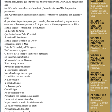
GARRETAS
:
de este libro, reseña que se publicará en abril en la revista DUODA, ha descubierto
Presentació de
que
"Los Enigmas de
también su hermana Lavinia, lo sufrió. ¿Cómo lo sabemos? Por los propios
la Casa del
poemas de
Placer", de Sor
Juana Inés de la
Emily, que son explícitos: son explícitos si le reconoces autoridad a su palabra y
Cruz
estás
dispuesta o dispuesto a pasar por el miedo y la emoción fuerte y angustiosa de
VIRGINIA
WOOLF. UN
escucharla. Basta este poema, el 713, que inicia el libro que presentamos. Dice:
CUARTO
Me has dejado – Progenitor – dos Legados –
PROPIO_4
:
Un Legado de Amor
María-Milagros
Rivera Garretas
Que bastaría a un Padre Celestial
Si tuviera Él la oferta –
VIRGINIA
Me has dejado Confines de Dolor –
WOOLF. UN
CUARTO
Espaciosos como el Mar –
PROPIO_3
:
Entre la Eternidad y el Tiempo –
Elizabeth Uribe
Tu Conciencia – y yo –
Pinillos
O este, el 1742, sobre el incesto del hermano:
VIRGINIA
En Invierno en mi Cuarto
WOOLF. UN
Me encontré con un Gusano
CUARTO
Rosa lacio y caliente
PROPIO_2
:
Helena Casas
Pero como él era un gusano
Perpinyà
Y los gusanos supongo
No del todo a gusto consigo
VIRGINIA
WOOLF. UN
Lo até bien con una cuerda
CUARTO
A algo cercano
PROPIO_1
:
Un
Y seguí adelante –
Cuarto Propio
traducido en
Un Poco después
femenino es otro
Ocurrió algo
libro
No lo creería si oído
GLORIA LUIS
Pero afirmo con sangre escalofriante
PERALVO
:
Una serpiente con motas ralas
Atreverse a
Inspeccionaba el suelo de mi dormitorio
sentir … y seguir
viviendo sin
De rasgo como el gusano de antes
locura
Pero circundado de poder