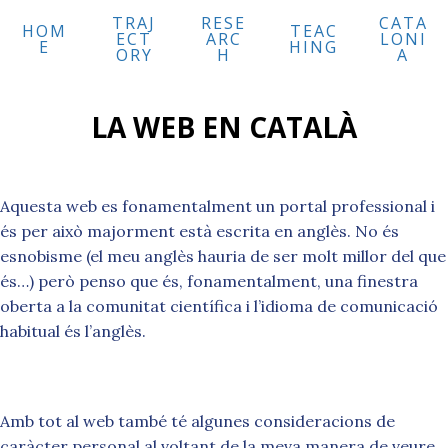
Skip
TRAJ
RESE
CATA
HOM
TEAC
to
ECT
ARC
LONI
E
HING
ORY
H
A
content
LA WEB EN CATALÀ
Aquesta web es fonamentalment un portal professional i
és per això majorment està escrita en anglès. No és
esnobisme (el meu anglès hauria de ser molt millor del que
és…) però penso que és, fonamentalment, una finestra
oberta a la comunitat científica i l’idioma de comunicació
habitual és l’anglès.
Amb tot al web també té algunes consideracions de
caràcter personal al voltant de la meva manera de veure