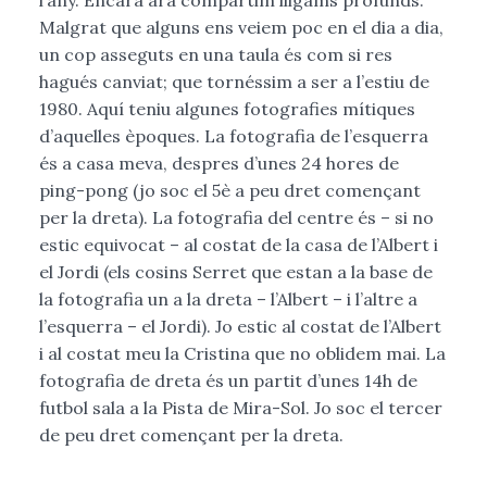
l’any. Encara ara compartim lligams profunds.
Malgrat que alguns ens veiem poc en el dia a dia,
un cop asseguts en una taula és com si res
hagués canviat; que tornéssim a ser a l’estiu de
1980. Aquí teniu algunes fotografies mítiques
d’aquelles èpoques. La fotografia de l’esquerra
és a casa meva, despres d’unes 24 hores de
ping-pong (jo soc el 5è a peu dret començant
per la dreta). La fotografia del centre és – si no
estic equivocat – al costat de la casa de l’Albert i
el Jordi (els cosins Serret que estan a la base de
la fotografia un a la dreta – l’Albert – i l’altre a
l’esquerra – el Jordi). Jo estic al costat de l’Albert
i al costat meu la Cristina que no oblidem mai. La
fotografia de dreta és un partit d’unes 14h de
futbol sala a la Pista de Mira-Sol. Jo soc el tercer
de peu dret començant per la dreta.