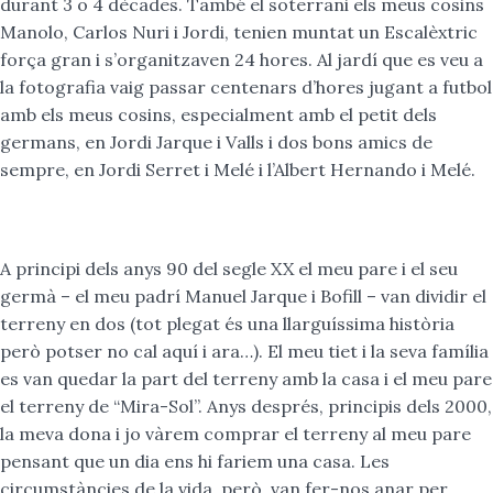
durant 3 o 4 dècades. També el soterrani els meus cosins
Manolo, Carlos Nuri i Jordi, tenien muntat un Escalèxtric
força gran i s’organitzaven 24 hores. Al jardí que es veu a
la fotografia vaig passar centenars d’hores jugant a futbol
amb els meus cosins, especialment amb el petit dels
germans, en Jordi Jarque i Valls i dos bons amics de
sempre, en Jordi Serret i Melé i l’Albert Hernando i Melé.
A principi dels anys 90 del segle XX el meu pare i el seu
germà – el meu padrí Manuel Jarque i Bofill – van dividir el
terreny en dos (tot plegat és una llarguíssima història
però potser no cal aquí i ara…). El meu tiet i la seva família
es van quedar la part del terreny amb la casa i el meu pare
el terreny de “Mira-Sol”. Anys després, principis dels 2000,
la meva dona i jo vàrem comprar el terreny al meu pare
pensant que un dia ens hi fariem una casa. Les
circumstàncies de la vida, però, van fer-nos anar per