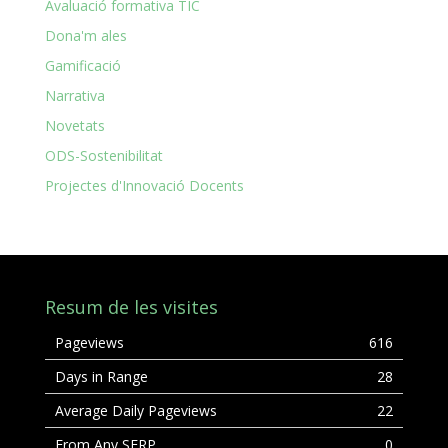
Avaluació formativa TIC
Dona'm ales
Gamificació
Narrativa
Novetats
ODS-Sostenibilitat
Projectes d'Innovació Docents
Resum de les visites
Pageviews
616
Days in Range
28
Average Daily Pageviews
22
From Any SERP
0