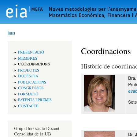
Vés
con
Inici
Esteu aquí
Coordinacions
PRESENTACIÓ
MEMBRES
Històric de coordina
COORDINACIONS
PROJECTES
DOCÈNCIA
Dra.
PUBLICACIONS
Prof
CONGRESSOS
eva
FORMACIÓ
PATENTS I PREMIS
Sete
CONTACTE
Grup d'Innovació Docent
Consolidat de la UB
Dr. 