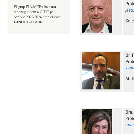
Prof
El grup EIA-MEFA ha estat
jes
reconegut com a GIDC pel
període 2022-2024 amb el codi
Sete
GINDOC-UB/102.
Dr. 
Prof
xva
Abri
Dra
Prof
man