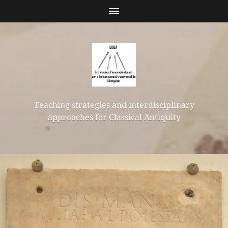
Teaching strategies and interdisciplinary
approaches for Classical Antiquity