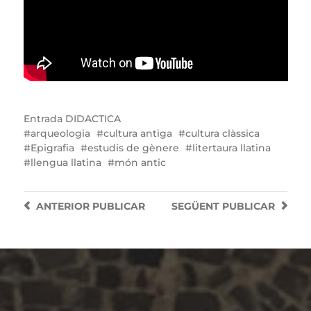
Entrada
DIDACTICA
arqueologia
cultura antiga
cultura clàssica
Epigrafia
estudis de gènere
litertaura llatina
llengua llatina
món antic
ANTERIOR
PUBLICAR
SEGÜENT
PUBLICAR