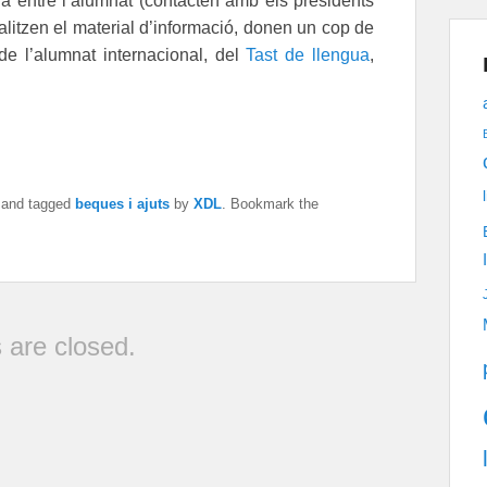
là entre l’alumnat (contacten amb els presidents
alitzen el material d’informació, donen un cop de
e l’alumnat internacional, del
Tast de llengua
,
and tagged
beques i ajuts
by
XDL
. Bookmark the
are closed.