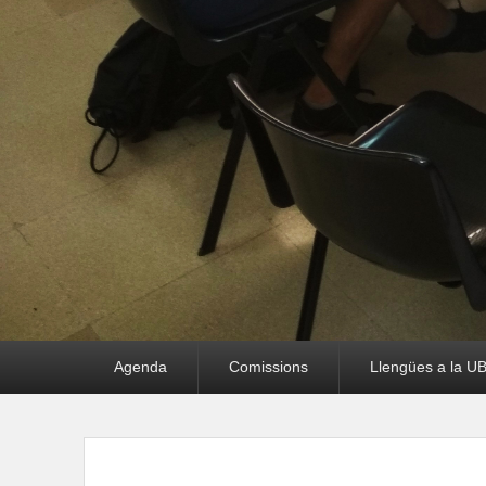
Primary
Agenda
Comissions
Llengües a la U
menu