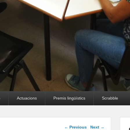
B
Actuacions
Premis lingüístics
Scrabble
Post navigation
←
Previous
Next
→