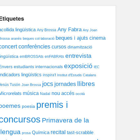
Etiquetes
Any Fabra
acollida lingüística
Any Brossa
Any Joan
beques i ajuts
cinema
Brossa
aranès
beques col·laboració
concert
conferències
cursos
dinamització
entrevista
lingüística
emBROSSAts
enFABRAts
exposició
Envers
estudiants internacionals
IEC
Indicadors lingüístics
inspira't
Institut d'Estudis Catalans
llibres
jocs
jornades
Jesús Tusón
Joan Brossa
música
nou accés
Microrelats
Nadal
occità
premis i
poemes
poesia
concursos
Primavera de la
llengua
recital
tast-scrabble
Química
prosa