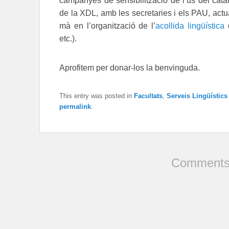
campanyes de sensibilització de l’ús del cata
de la XDL, amb les secretaries i els PAU, actu
mà en l’organització de l’
acollida lingüística
d
etc.).
Aprofitem per donar-los la benvinguda.
This entry was posted in
Facultats
,
Serveis Lingüístics
permalink
.
Comments 