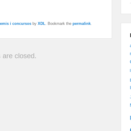
remis i concursos
by
XDL
. Bookmark the
permalink
.
are closed.