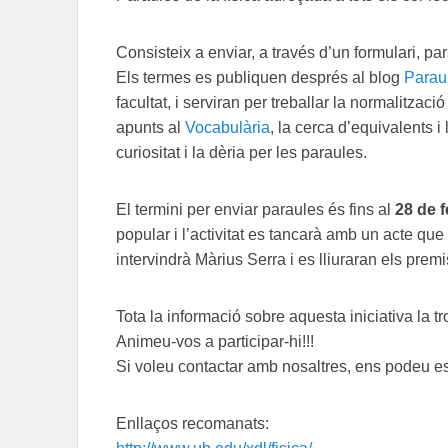
Consisteix a enviar, a través d’un formulari, parau
Els termes es publiquen després al blog
Paraul
facultat, i serviran per treballar la normalitzaci
apunts al
Vocabulària
, la cerca d’equivalents i
curiositat i la dèria per les paraules.
El termini per enviar paraules és fins al
28 de f
popular i l’activitat es tancarà amb un acte que
intervindrà Màrius Serra i es lliuraran els pre
Tota la informació sobre aquesta iniciativa la t
Animeu-vos a participar-hi!!!
Si voleu contactar amb nosaltres, ens podeu e
Enllaços recomanats: