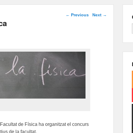
Post navigation
←
Previous
Next
→
ca
Facultat de Física ha organitzat el concurs
ius de la facultat.