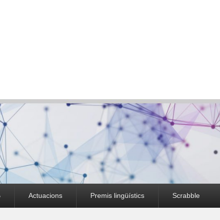
B
Actuacions
Premis lingüístics
Scrabble