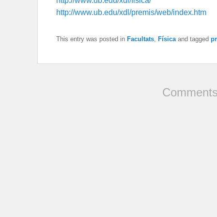
http://www.ub.edu/xdl/fisica/
http://www.ub.edu/xdl/premis/web/index.htm
This entry was posted in
Facultats
,
Física
and tagged
p
Comments 