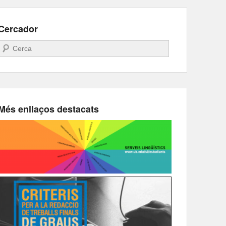
Cercador
Search
Més enllaços destacats