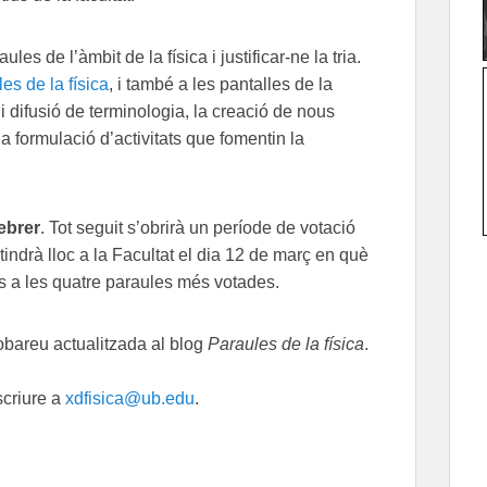
les de l’àmbit de la física i justificar-ne la tria.
es de la física
, i també a les pantalles de la
ó i difusió de terminologia, la creació de nous
 la formulació d’activitats que fomentin la
ebrer
. Tot seguit s’obrirà un període de votació
 tindrà lloc a la Facultat el dia 12 de març en què
mis a les quatre paraules més votades.
robareu actualitzada al blog
Paraules de la física
.
scriure a
xdfisica@ub.edu
.