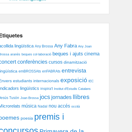
Etiquetes
Any Fabra
acollida lingüística
Any Brossa
Any Joan
beques i ajuts
cinema
Brossa
aranès
beques col·laboració
concert
conferències
cursos
dinamització
entrevista
lingüística
emBROSSAts
enFABRAts
exposició
Envers
estudiants internacionals
IEC
Indicadors lingüístics
inspira't
Institut d'Estudis Catalans
llibres
jocs
jornades
Jesús Tusón
Joan Brossa
música
nou accés
Microrelats
Nadal
occità
premis i
poemes
poesia
concursos
Primavera de la