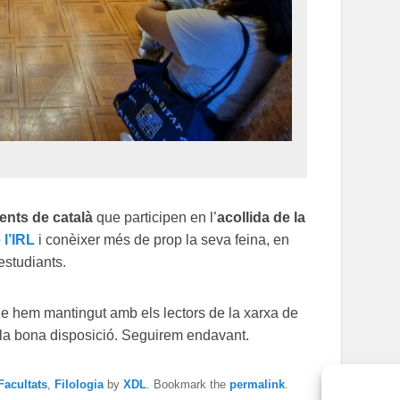
ents de català
que participen en l’
acollida de la
 l’IRL
i conèixer més de prop la seva feina, en
estudiants.
que hem mantingut amb els lectors de la xarxa de
r la bona disposició. Seguirem endavant.
Facultats
,
Filologia
by
XDL
. Bookmark the
permalink
.