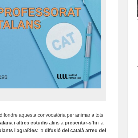
i difondre aquesta convocatòria per animar a tots
lana i altres estudis
afins a
presentar-s’hi
i a
lants i agraïdes
: la
difusió del català arreu del