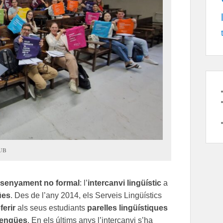
 UB
senyament no formal
: l’
intercanvi lingüístic
a
ües
. Des de l’any 2014, els Serveis Lingüístics
ferir
als seus estudiants
parelles lingüístiques
llengües
. En els últims anys l’intercanvi s’ha