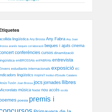
Etiquetes
Any Fabra
acollida lingüística
Any Brossa
Any Joan
beques i ajuts
cinema
Brossa
aranès
beques col·laboració
concert
conferències
cursos
dinamització
entrevista
lingüística
emBROSSAts
enFABRAts
exposició
Envers
estudiants internacionals
IEC
Indicadors lingüístics
inspira't
Institut d'Estudis Catalans
llibres
jocs
jornades
Jesús Tusón
Joan Brossa
música
nou accés
Microrelats
Nadal
occità
premis i
poemes
poesia
concursos
Primavera de la