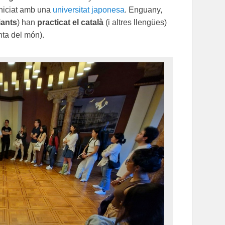
iniciat amb una
universitat japonesa
. Enguany,
iants
) han
practicat el català
(i altres llengües)
nta del món).