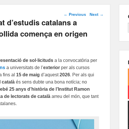
Post navigation
←
Previous
Next
→
t d’estudis catalans a
acollida comença en origen
resentació de sol·licituds
a la convocatòria per
ans
a universitats de l’
exterior
per als cursos
 fins al
15 de maig
d’aquest
2026
. Per als qui
 català
és sens dubte una bona notícia; no
rebé 25 anys d’història de l’Institut Ramon
a de lectorats de català
arreu del món, que tant
atalanes.