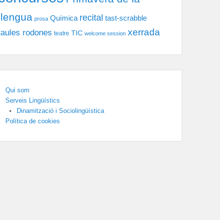
llengua
recital
tast-scrabble
Química
prosa
xerrada
taules rodones
TIC
teatre
welcome session
Qui som
Serveis Lingüístics
Dinamització i Sociolingüística
Política de cookies