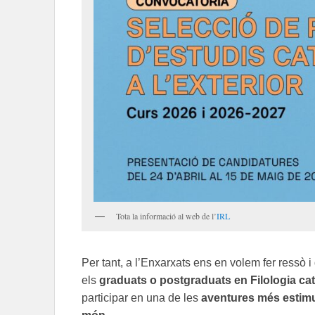
Tota la informació al web de l’
IRL
Per tant, a l’Enxarxats ens en volem fer ressò 
els
graduats o postgraduats en Filologia cata
participar en una de les
aventures més estimu