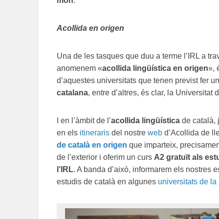
món
.
Acollida en origen
Una de les tasques que duu a terme l’IRL a trav
anomenem «
acollida lingüística en origen
», 
d’aquestes universitats que tenen previst fer u
catalana
, entre d’altres, és clar, la Universitat
I en l’àmbit de l’
acollida lingüística
de català, 
en els
itineraris
del nostre
web
d’Acollida de ll
de català en origen
que imparteix, precisament,
de l’exterior i oferim un curs
A2 gratuït als es
l’IRL
. A banda d’això, informarem els nostres es
estudis de català en algunes
universitats de la