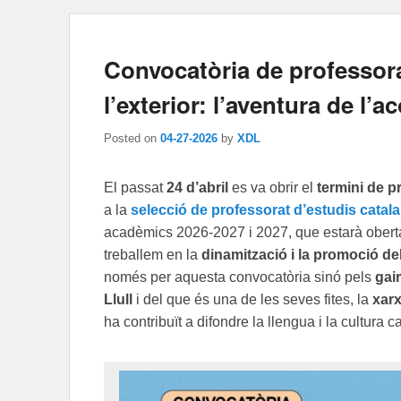
Convocatòria de professora
l’exterior: l’aventura de l’
Posted on
04-27-2026
by
XDL
El passat
24 d’abril
es va obrir el
termini de p
a la
selecció de professorat d’estudis catal
acadèmics 2026-2027 i 2027, que estarà oberta
treballem en la
dinamització i la promoció del
només per aquesta convocatòria sinó pels
gai
Llull
i del que és una de les seves fites, la
xarx
ha contribuït a difondre la llengua i la cultura c