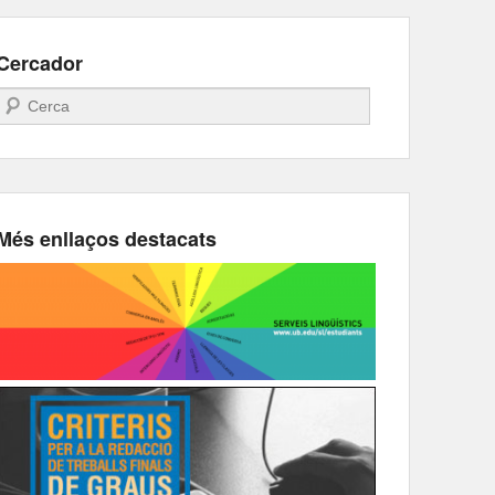
Cercador
Search
Més enllaços destacats