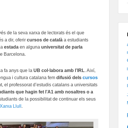
és de la seva xarxa de lectorats és el que
és a dir, oferir
cursos de català
a estudiants
na
estada
en alguna
universitat de parla
 de Barcelona.
ja fa anys que la
UB col·labora amb l’IRL
. Així,
engua i cultura catalana fem
difusió dels
cursos
 el professorat d’estudis catalans a universitats
tudiants que hagin fet l’A1 amb nosaltres o a
tudiants de la possibilitat de continuar els seus
 Xarxa Llull
.