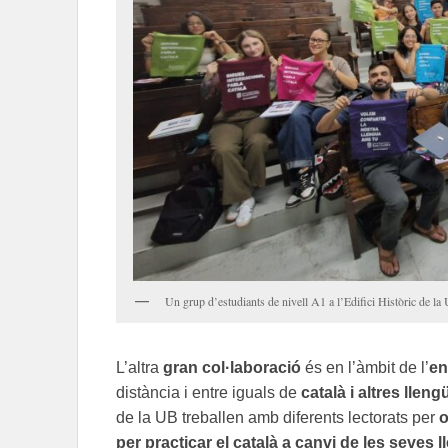
Un grup d’estudiants de nivell A1 a l’Edifici Històric de la
L’altra
gran col·laboració
és en l’àmbit de l’
en
distància i entre iguals de
català i altres lleng
de la UB treballen amb diferents lectorats per
o
per practicar el català a canvi de les seves 