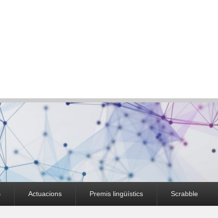
B
Actuacions
Premis lingüístics
Scrabble