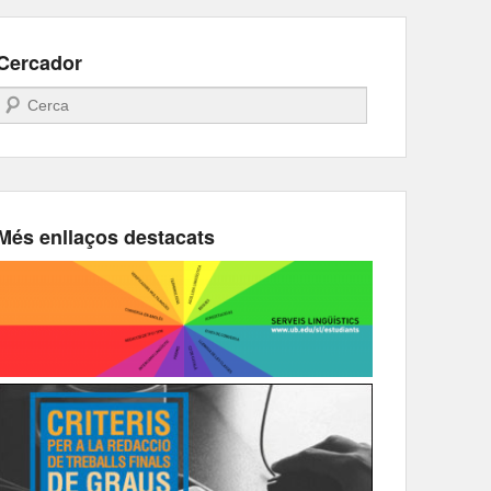
Cercador
Search
Més enllaços destacats