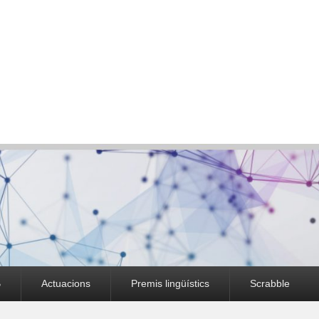
B
Actuacions
Premis lingüístics
Scrabble