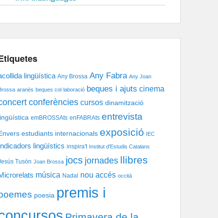
Etiquetes
Any Fabra
acollida lingüística
Any Brossa
Any Joan
beques i ajuts
cinema
Brossa
aranès
beques col·laboració
concert
conferències
cursos
dinamització
entrevista
lingüística
emBROSSAts
enFABRAts
exposició
Envers
estudiants internacionals
IEC
Indicadors lingüístics
inspira't
Institut d'Estudis Catalans
llibres
jocs
jornades
Jesús Tusón
Joan Brossa
música
nou accés
Microrelats
Nadal
occità
premis i
poemes
poesia
concursos
Primavera de la