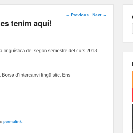
Post navigation
←
Previous
Next
→
les tenim aquí!
a lingüística del segon semestre del curs 2013-
Borsa d’intercanvi lingüístic. Ens
he
permalink
.