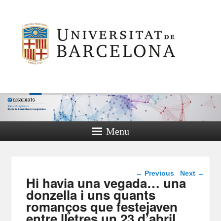
Menu
Post navigation
←
Previous
Next
→
Hi havia una vegada… una
donzella i uns quants
romanços que festejaven
entre lletres un 23 d’abril