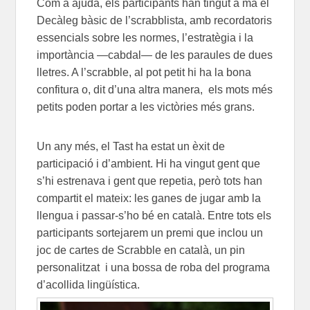
Com a ajuda, els participants han tingut a mà el
Decàleg bàsic de l’scrabblista, amb recordatoris
essencials sobre les normes, l’estratègia i la
importància —cabdal— de les paraules de dues
lletres. A l’scrabble, al pot petit hi ha la bona
confitura o, dit d’una altra manera, els mots més
petits poden portar a les victòries més grans.
Un any més, el Tast ha estat un èxit de
participació i d’ambient. Hi ha vingut gent que
s’hi estrenava i gent que repetia, però tots han
compartit el mateix: les ganes de jugar amb la
llengua i passar-s’ho bé en català. Entre tots els
participants sortejarem un premi que inclou un
joc de cartes de Scrabble en català, un pin
personalitzat i una bossa de roba del programa
d’acollida lingüística.