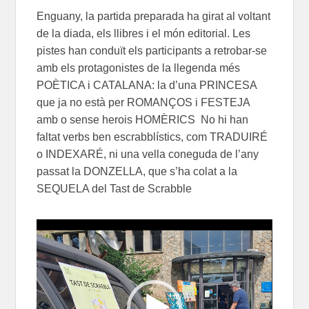
Enguany, la partida preparada ha girat al voltant
de la diada, els llibres i el món editorial. Les
pistes han conduït els participants a retrobar-se
amb els protagonistes de la llegenda més
POÈTICA i CATALANA: la d’una PRINCESA
que ja no està per ROMANÇOS i FESTEJA
amb o sense herois HOMÈRICS No hi han
faltat verbs ben escrabblístics, com TRADUIRÉ
o INDEXARÉ, ni una vella coneguda de l’any
passat la DONZELLA, que s’ha colat a la
SEQUELA del Tast de Scrabble
Reproductor
de
vídeo