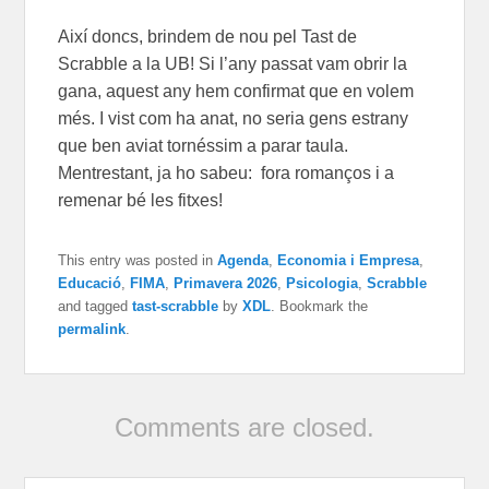
Així doncs, brindem de nou pel Tast de
Scrabble a la UB! Si l’any passat vam obrir la
gana, aquest any hem confirmat que en volem
més. I vist com ha anat, no seria gens estrany
que ben aviat tornéssim a parar taula.
Mentrestant, ja ho sabeu: fora romanços i a
remenar bé les fitxes!
This entry was posted in
Agenda
,
Economia i Empresa
,
Educació
,
FIMA
,
Primavera 2026
,
Psicologia
,
Scrabble
and tagged
tast-scrabble
by
XDL
. Bookmark the
permalink
.
Comments are closed.