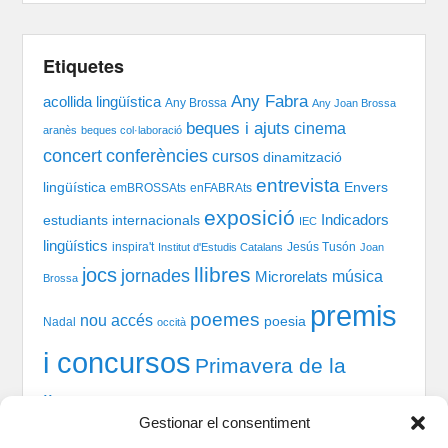
Etiquetes
Any Fabra
acollida lingüística
Any Brossa
Any Joan Brossa
beques i ajuts
cinema
aranès
beques col·laboració
concert
conferències
cursos
dinamització
entrevista
lingüística
Envers
emBROSSAts
enFABRAts
exposició
Indicadors
estudiants internacionals
IEC
lingüístics
inspira't
Jesús Tusón
Institut d'Estudis Catalans
Joan
llibres
jocs
jornades
música
Microrelats
Brossa
premis
poemes
nou accés
poesia
Nadal
occità
i concursos
Primavera de la
llengua
recital
taules
tast-scrabble
Química
prosa
Gestionar el consentiment
xerrada
rodones
TIC
teatre
welcome session