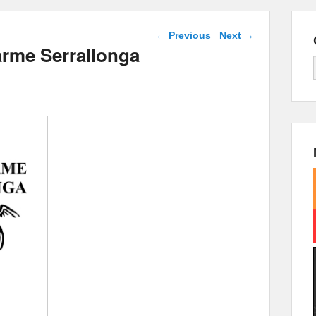
Post navigation
←
Previous
Next
→
arme Serrallonga