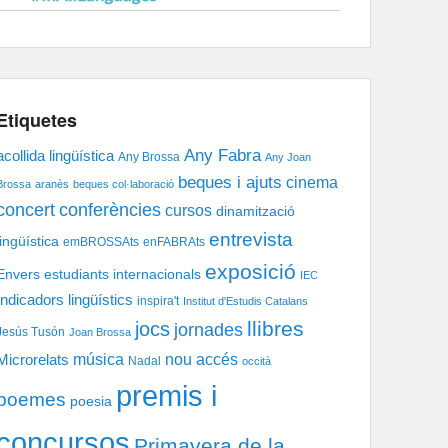
Etiquetes
Any Fabra
acollida lingüística
Any Brossa
Any Joan
beques i ajuts
cinema
Brossa
aranès
beques col·laboració
concert
conferències
cursos
dinamització
entrevista
lingüística
emBROSSAts
enFABRAts
exposició
Envers
estudiants internacionals
IEC
Indicadors lingüístics
inspira't
Institut d'Estudis Catalans
llibres
jocs
jornades
Jesús Tusón
Joan Brossa
música
nou accés
Microrelats
Nadal
occità
premis i
poemes
poesia
concursos
Primavera de la