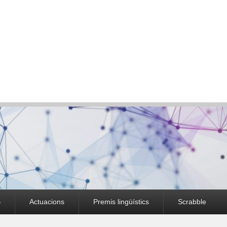
B
Actuacions
Premis lingüístics
Scrabble