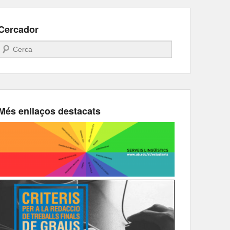
Cercador
Search
Més enllaços destacats