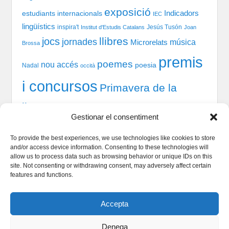
exposició
Indicadors
estudiants internacionals
IEC
lingüístics
inspira't
Jesús Tusón
Institut d'Estudis Catalans
Joan
llibres
jocs
jornades
música
Microrelats
Brossa
premis
poemes
nou accés
poesia
Nadal
occità
i concursos
Primavera de la
llengua
recital
taules
tast-scrabble
Química
prosa
Gestionar el consentiment
xerrada
rodones
TIC
teatre
welcome session
To provide the best experiences, we use technologies like cookies to store
and/or access device information. Consenting to these technologies will
allow us to process data such as browsing behavior or unique IDs on this
site. Not consenting or withdrawing consent, may adversely affect certain
Qui som
features and functions.
Serveis Lingüístics
Dinamització i Sociolingüística
Accepta
Política de cookies
Denega