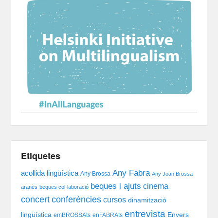
Etiquetes
Any Fabra
acollida lingüística
Any Brossa
Any Joan Brossa
beques i ajuts
cinema
aranès
beques col·laboració
concert
conferències
cursos
dinamització
entrevista
lingüística
Envers
emBROSSAts
enFABRAts