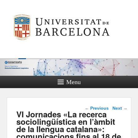
Menu
Post navigation
←
Previous
Next
→
VI Jornades «La recerca
sociolingüística en l’àmbit
de la llengua catalana»:
comunicacions fins al 18 de