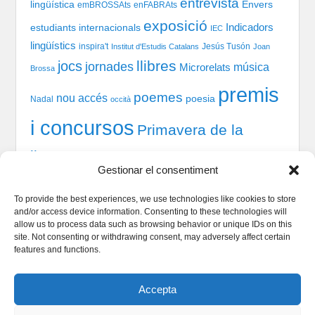
entrevista
lingüística
Envers
emBROSSAts
enFABRAts
exposició
Indicadors
estudiants internacionals
IEC
lingüístics
inspira't
Jesús Tusón
Institut d'Estudis Catalans
Joan
llibres
jocs
jornades
música
Microrelats
Brossa
premis
poemes
nou accés
poesia
Nadal
occità
i concursos
Primavera de la
llengua
recital
taules
tast-scrabble
Química
prosa
Gestionar el consentiment
xerrada
rodones
TIC
teatre
welcome session
To provide the best experiences, we use technologies like cookies to store
and/or access device information. Consenting to these technologies will
allow us to process data such as browsing behavior or unique IDs on this
site. Not consenting or withdrawing consent, may adversely affect certain
Qui som
features and functions.
Serveis Lingüístics
Dinamització i Sociolingüística
Accepta
Política de cookies