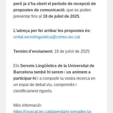
però ja s’ha obert el període de recepció de
propostes de comunicació
, que es poden
presentar fins al
18 de juliol de 2025
.
L’adreça per fer arribar les propostes és:
unitat.sociolinguistica@correu.iec.cat
Termini d’enviament:
18 de juliol de 2025
Els
Serveis Lingüístics de la Universitat de
Barcelona
també hi serem
i
us animem a
participar-hi
i a compartir la vostra recerca en
un espai de debat viu, compromès i
científicament rigorós.
Més informació:
https://cruscat.iec.cat/agenda/vi-jornades-la-