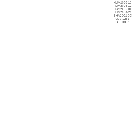
HUM2009-13
HUM2006-12
HUM2005-00
HUM2004-22
BHA2002-00
PB98-1251
PB95-0897