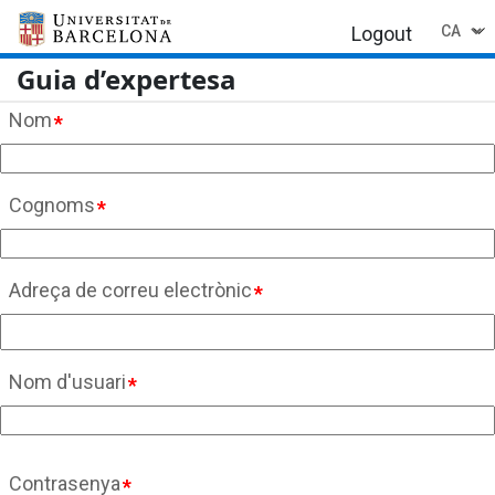
Vés
Select
Logout
al
your
Guia d’expertesa
contingut
languag
Nom
Cognoms
Adreça de correu electrònic
Nom d'usuari
Contrasenya