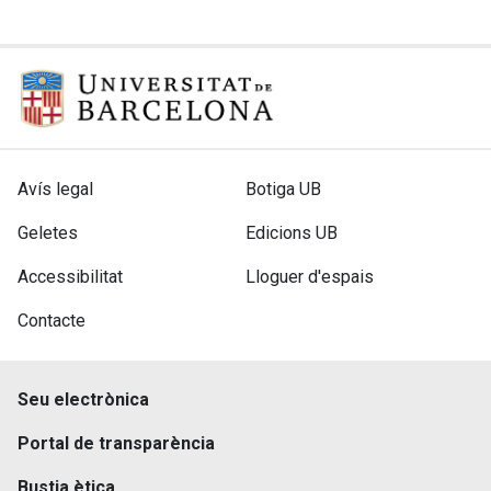
Avís legal
Botiga UB
Menu
Secondary
Geletes
Edicions UB
footer
menu
footer
Accessibilitat
Lloguer d'espais
Contacte
Seu electrònica
Third
Portal de transparència
menu
footer
Bustia ètica