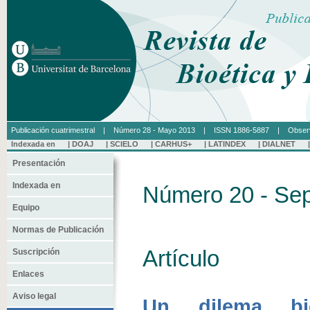
Publicación cuatrimestral | Número 28 - Mayo 2013 | ISSN 1886-5887 |
Observ
Indexada en |
DOAJ
|
SCIELO
|
CARHUS+
|
LATINDEX
|
DIALNET
Presentación
Indexada en
Número 20 - Se
Equipo
Normas de Publicación
Artículo
Suscripción
Enlaces
Aviso legal
Un dilema bi