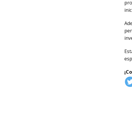
pro
ini
Ad
per
inv
Es
esp
¡C