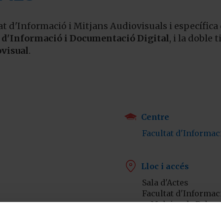
at d'Informació i Mitjans Audiovisuals i específic
 d'Informació i Documentació Digital
, i la doble 
visual
.

Centre
Facultat d'Informac

Lloc i accés
Sala d'Actes
Facultat d'Informac
c. Melcior de Palau,
Barcelona