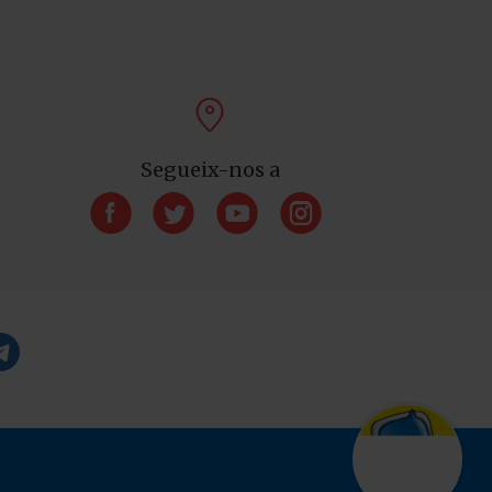

Segueix-nos a



