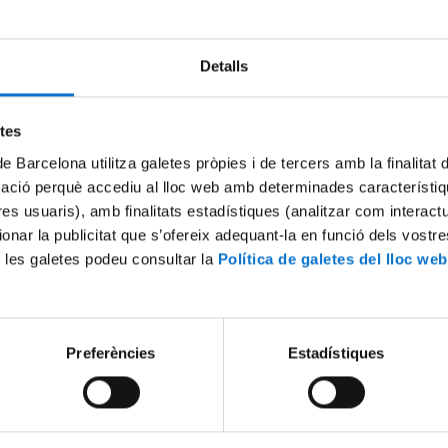

Dates i horaris
Detalls
9 d'abril de 2026 a 
etes
de Barcelona utilitza galetes pròpies i de tercers amb la finalitat

Adreçat a
mació perquè accediu al lloc web amb determinades característiq
tres usuaris), amb finalitats estadístiques (analitzar com interac
Alumnes de Batxille
cursar qualsevol de
ionar la publicitat que s’ofereix adequant-la en funció dels vostr
 les galetes podeu consultar la
Política de galetes del lloc web
Preferències
Estadístiques