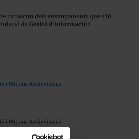
a de cadascun dels ensenyaments que s'hi
titulació de
Gestió d'Informació i
ió i Mitjans Audiovisuals
ió i Mitjans Audiovisuals
 140