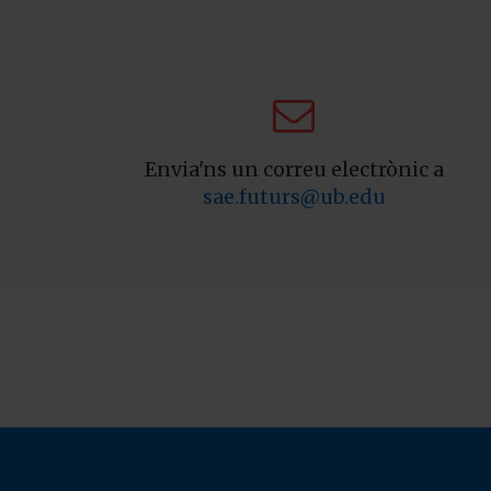

Envia'ns un correu electrònic a
sae.futurs@ub.edu