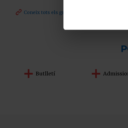

Coneix tots els graus
Butlletí
Admissio