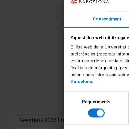
Consentiment
Aquest lloc web utilitza gal
El lloc web de la Universitat 
preferències (recordar infor
vostra experiència de la d’al
finalitats de màrqueting (gest
obtenir més informació sobre
Barcelona
.
Selecció
Requeriments
de
consentiment
Sessions 2026 i inscripció