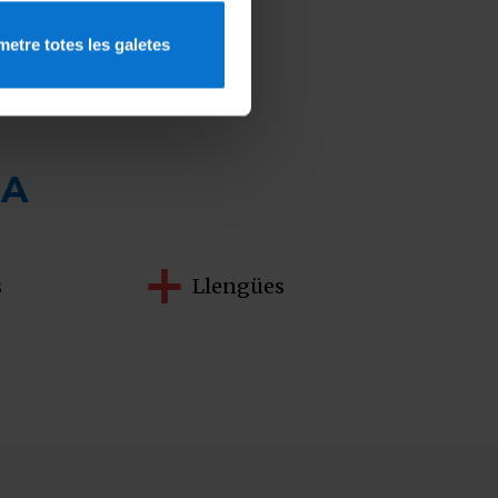
etre totes les galetes
A
s
Llengües