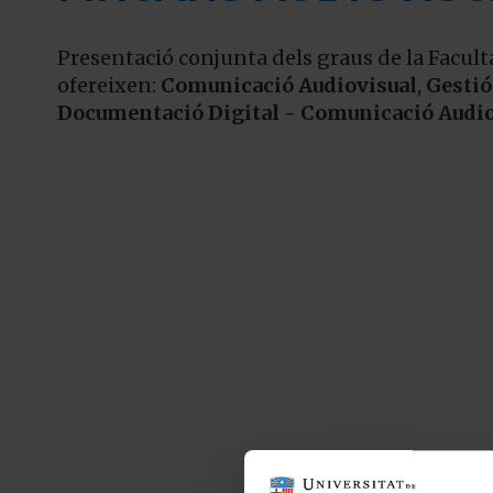
Presentació conjunta dels graus de la Facult
ofereixen:
Comunicació Audiovisual
,
Gestió
Documentació Digital - Comunicació Audio