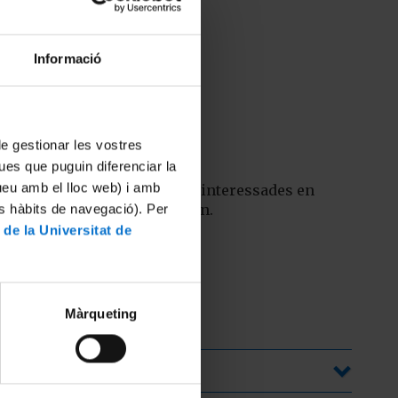
Informació
les 16.30 hores
 de gestionar les vostres
ues que puguin diferenciar la
tueu amb el lloc web) i amb
rat i CFGS i altres persones interessades en
ls graus que s'hi imparteixen.
es hàbits de navegació). Per
 de la Universitat de
Màrqueting