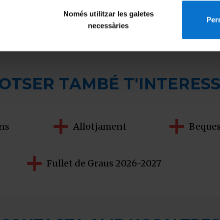
Només utilitzar les galetes
Perm
necessàries
POTSER TAMBÉ T'INTERESS
ns
Allotjament
Beque
Fullet de Graus 2026-2027