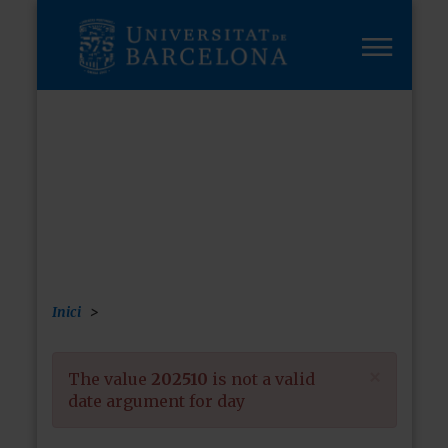
Vés
al
contingut
FUTURS
ESTUDIANTS
Inici
×
Missatge
The value
202510
is not a valid
date argument for day
d'error