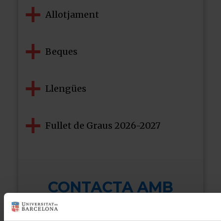
Allotjament
Beques
Llengües
Fullet de Graus 2026-2027
CONTACTA AMB
NOSALTRES