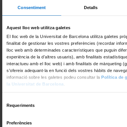
Consentiment
Detalls

Aquest lloc web utilitza galetes
Envia'ns un correu electrònic a
El lloc web de la Universitat de Barcelona utilitza galetes prò
sae.futurs@ub.edu
finalitat de gestionar les vostres preferències (recordar info
lloc web amb determinades característiques que puguin difer

experiència de la d’altres usuaris), amb finalitats estadístiq
interactueu amb el lloc web) i amb finalitats de màrqueting (ge
s’ofereix adequant-la en funció dels vostres hàbits de naveg
dilluns a divendres de 10 a 14 hores.
informació sobre les galetes podeu consultar la
Política de 
93 402 04 30
la Universitat de Barcelona
.

Selecció
Requeriments
de
Segueix-nos a
consentiment




Preferències