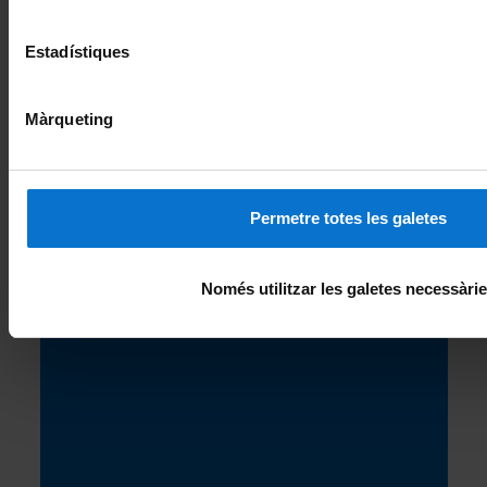
Estadístiques
Segueix la UB
Màrqueting
Permetre totes les galetes
Només utilitzar les galetes necessàri