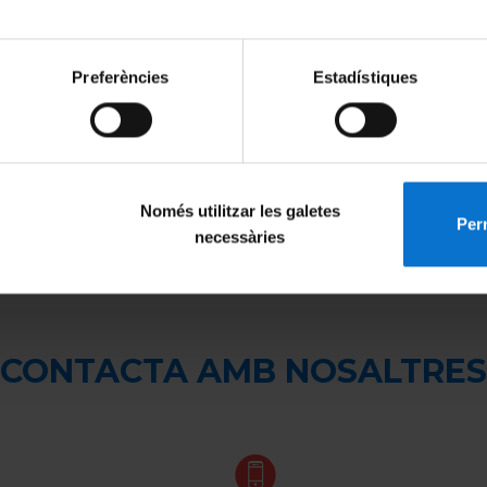
OTSER TAMBÉ T'INTERES
Preferències
Estadístiques
ns
Allotjament
Beque
Només utilitzar les galetes
Perm
Fullet de Graus 2026-2027
necessàries
CONTACTA AMB NOSALTRES
