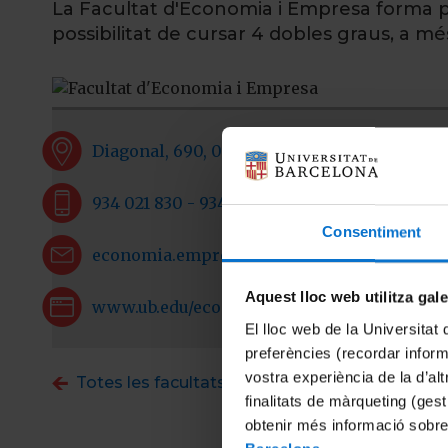
La Facultat d'Economia i Empresa forma p
possibilitat de cursar 4 dobles graus, a m
Diagonal, 690, 08034 Barcelona
934 021 830 - 934 024 468
Consentiment
economia.empresa@ub.edu
Aquest lloc web utilitza gal
www.ub.edu/economiaempresa
El lloc web de la Universitat 
preferències (recordar infor
vostra experiència de la d’al
Totes les facultats
finalitats de màrqueting (gest
obtenir més informació sobre