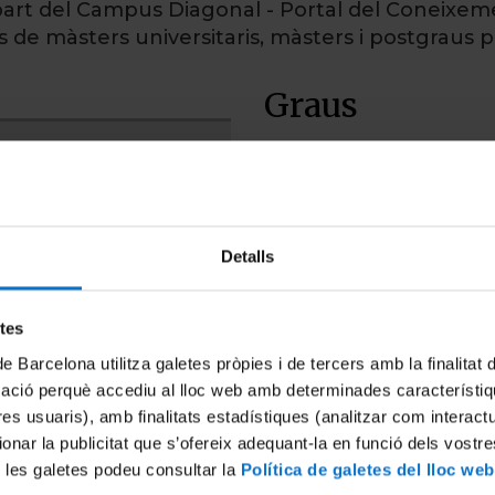
art del Campus Diagonal - Portal del Coneixemen
és de màsters universitaris, màsters i postgraus 
Graus
Detalls
etes
de Barcelona utilitza galetes pròpies i de tercers amb la finalitat
mació perquè accediu al lloc web amb determinades característiq
tres usuaris), amb finalitats estadístiques (analitzar com interac
ionar la publicitat que s’ofereix adequant-la en funció dels vostr
 les galetes podeu consultar la
Política de galetes del lloc web