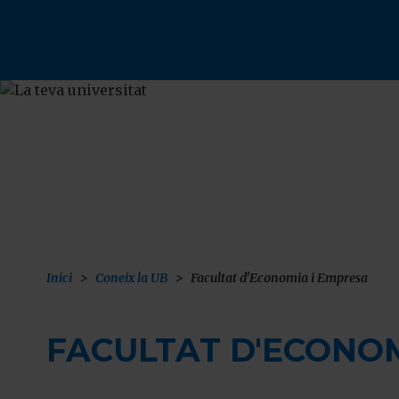
Vés
al
contingut
F
Inici
Coneix la UB
Facultat d'Economia i Empresa
FACULTAT D'ECONOM