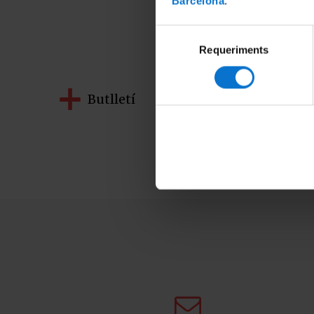
Barcelona
.
P
Selecció
Requeriments
de
consentiment
Butlletí
Admissio
