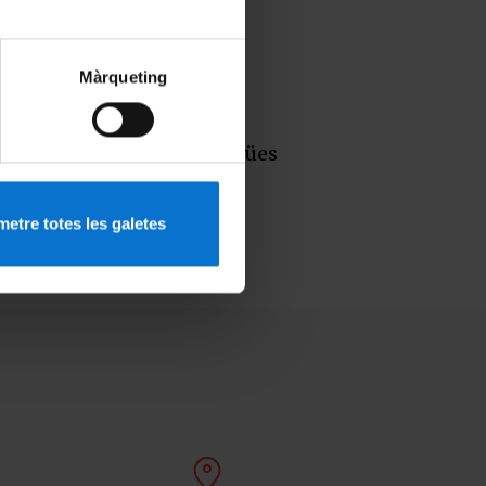
SA
Màrqueting
s
Llengües
etre totes les galetes
