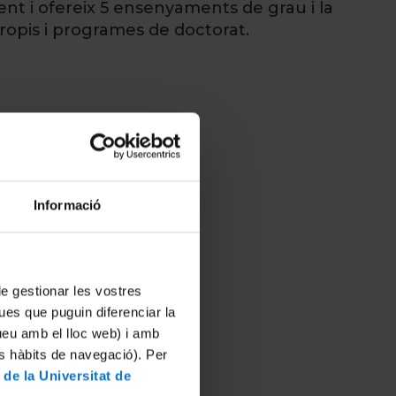
t i ofereix 5 ensenyaments de grau i la
propis i programes de doctorat.
Informació
 de gestionar les vostres
ues que puguin diferenciar la
tueu amb el lloc web) i amb
es hàbits de navegació). Per
 de la Universitat de