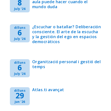
8
aula puede hacer cuando el
mundo duda
July '26
¿Escuchar o batallar? Deliberación
dilluns
6
consciente. El arte de la escucha
y la gestión del ego en espacios
July '26
democráticos
Organització personal i gestió del
dilluns
6
temps
July '26
Atlas.ti avançat
dilluns
29
jun '26