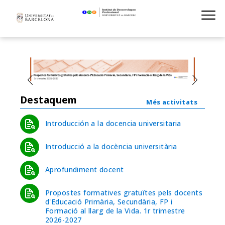
Institut de D
Skip
S
to
main
navigation
Destaquem
Més activitats
Introducción a la docencia universitaria
Introducció a la docència universitària
Aprofundiment docent
Propostes formatives gratuïtes pels docents
d'Educació Primària, Secundària, FP i
Formació al llarg de la Vida. 1r trimestre
2026-2027