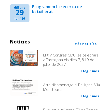
Programem la recerca de
dilluns
29
batxillerat
jun '26
Notícies
Més noticíes
El XIV Congrés CIDUI se celebrarà
a Tarragona els dies 7, 8 i 9 de
juliol de 2027
Llegir més
Acte d’homenatge al Dr. Ignasi Vila
Mendiburu
Llegir més
Publicat el número 70 de Temps