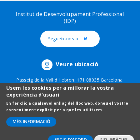
Institut de Desenvolupament Professional
(IDP)
Segueix-nos a
Twitter
Veure ubicació
Passeig de la Vall d'Hebron, 171 08035 Barcelona.
Telèfon: 93 403 51 75
Usem les cookies per a millorar la vostra
experiència d'usuari
En fer clic a qualsevol enllaç del lloc web, doneu el vostre
Footer
Avís legal
consentiment explícit per a que les utilitzem.
menu
Protecció de dades
MÉS INFORMACIÓ
Contact
ESTIC D'ACORD
NO, GRÀCIES