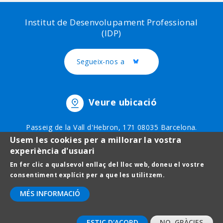
Institut de Desenvolupament Professional
(IDP)
Segueix-nos a
Twitter
Veure ubicació
Passeig de la Vall d'Hebron, 171 08035 Barcelona.
Telèfon: 93 403 51 75
Usem les cookies per a millorar la vostra
experiència d'usuari
En fer clic a qualsevol enllaç del lloc web, doneu el vostre
Footer
Avís legal
consentiment explícit per a que les utilitzem.
menu
Protecció de dades
MÉS INFORMACIÓ
Contact
ESTIC D'ACORD
NO, GRÀCIES