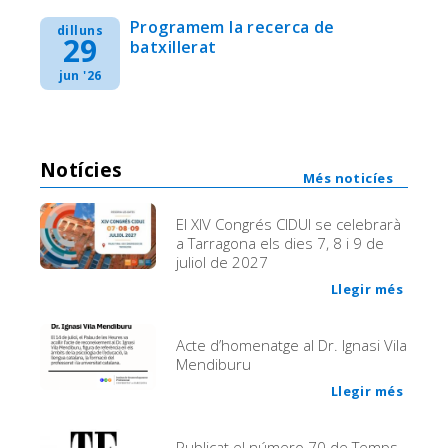
Programem la recerca de
dilluns
29
batxillerat
jun '26
Notícies
Més noticíes
El XIV Congrés CIDUI se celebrarà
a Tarragona els dies 7, 8 i 9 de
juliol de 2027
Llegir més
Acte d’homenatge al Dr. Ignasi Vila
Mendiburu
Llegir més
Publicat el número 70 de Temps