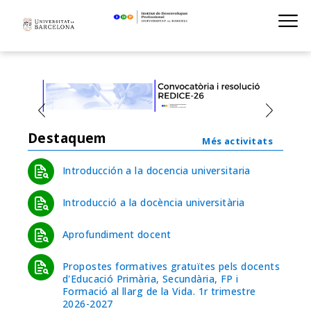
Institut de D
Skip
S
to
main
navigation
Destaquem
Més activitats
Introducción a la docencia universitaria
Introducció a la docència universitària
Aprofundiment docent
Propostes formatives gratuïtes pels docents
d'Educació Primària, Secundària, FP i
Formació al llarg de la Vida. 1r trimestre
2026-2027