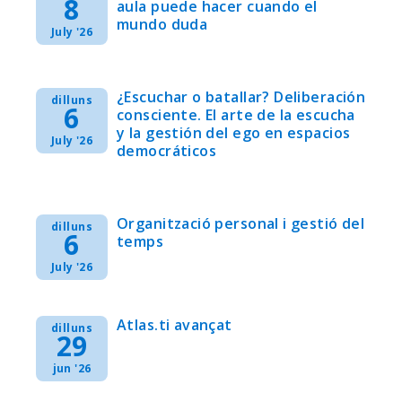
8
aula puede hacer cuando el
mundo duda
July '26
¿Escuchar o batallar? Deliberación
dilluns
6
consciente. El arte de la escucha
y la gestión del ego en espacios
July '26
democráticos
Organització personal i gestió del
dilluns
6
temps
July '26
Atlas.ti avançat
dilluns
29
jun '26