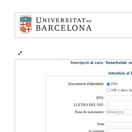
Inscripció al curs: 'Assertivitat: 
Introduïu el 
Document d'identitat:
DNI:
NIE o altres do
DNI:
LLETRA DEL NIF:
Data de naixement:
Nom
1r cognom