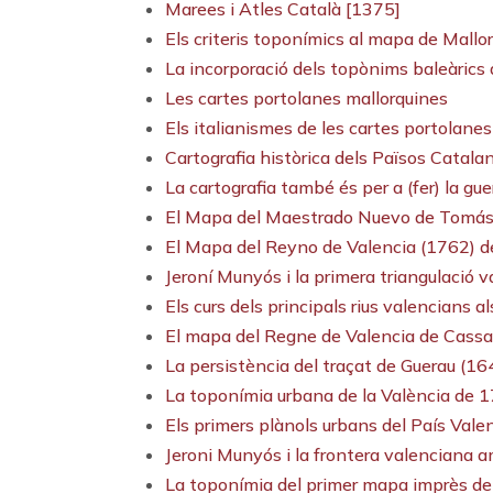
Marees i Atles Català [1375]
Els criteris toponímics al mapa de Mallo
La incorporació dels topònims baleàrics 
Les cartes portolanes mallorquines
Els italianismes de les cartes portolane
Cartografia històrica dels Països Catala
La cartografia també és per a (fer) la gu
El Mapa del Maestrado Nuevo de Tomás
El Mapa del Reyno de Valencia (1762) 
Jeroní Munyós i la primera triangulació v
Els curs dels principals rius valencians
El mapa del Regne de Valencia de Cassa
La persistència del traçat de Guerau (164
La toponímia urbana de la València de 
Els primers plànols urbans del País Vale
Jeroni Munyós i la frontera valenciana
La toponímia del primer mapa imprès del