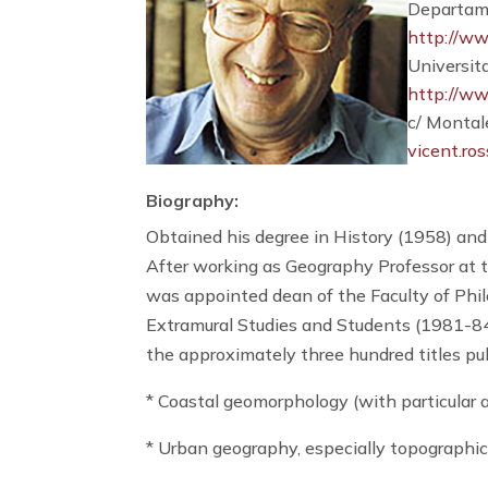
Departam
http://ww
Universit
http://ww
c/ Montal
vicent.ro
Biography:
Obtained his degree in History (1958) and
After working as Geography Professor at t
was appointed dean of the Faculty of Phil
Extramural Studies and Students (1981-84)
the approximately three hundred titles publ
* Coastal geomorphology (with particular a
* Urban geography, especially topographica