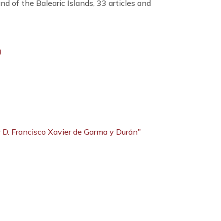
d of the Balearic Islands, 33 articles and
3
or D. Francisco Xavier de Garma y Durán"