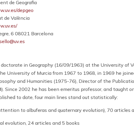
ent de Geografia
w.uv.es/depgeo
at de València
w.uv.es/
egre, 6 08021 Barcelona
ssello@uv.es
 doctorate in Geography (16/09/1963) at the University of V
he University of Murcia from 1967 to 1968, in 1969 he joine
osophy and Humanities (1975-76), Director of the Publication
. Since 2002 he has been emeritus professor, and taught on 
ished to date, four main lines stand out statistically:
ttention to albuferas and quaternary evolution), 70 articles
l evolution, 24 articles and 5 books