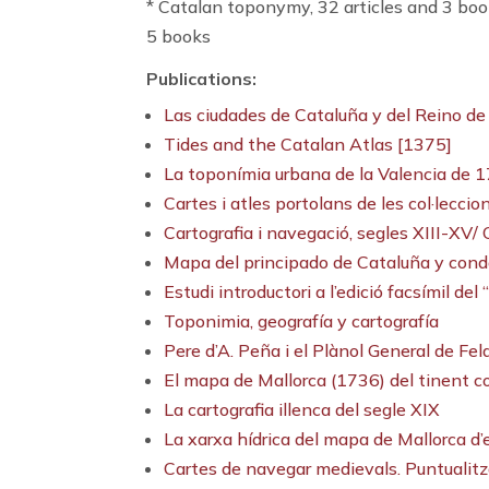
* Catalan toponymy, 32 articles and 3 book
5 books
Publications:
Las ciudades de Cataluña y del Reino d
Tides and the Catalan Atlas [1375]
La toponímia urbana de la Valencia de 
Cartes i atles portolans de les col·lecc
Cartografia i navegació, segles XIII-XV/ 
Mapa del principado de Cataluña y cond
Estudi introductori a l’edició facsímil 
Toponimia, geografía y cartografía
Pere d’A. Peña i el Plànol General de Fe
El mapa de Mallorca (1736) del tinent c
La cartografia illenca del segle XIX
La xarxa hídrica del mapa de Mallorca d
Cartes de navegar medievals. Puntualitz