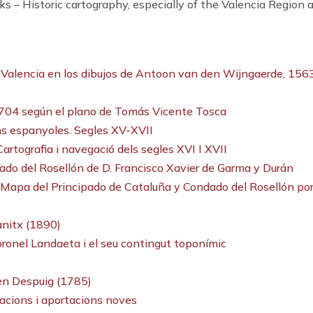
s – Historic cartography, especially of the Valencia Region an
e Valencia en los dibujos de Antoon van den Wijngaerde, 156
1704 según el plano de Tomás Vicente Tosca
ions espanyoles. Segles XV-XVII
Cartografia i navegació dels segles XVI I XVII
ado del Rosellón de D. Francisco Xavier de Garma y Durán
del “Mapa del Principado de Cataluña y Condado del Rosellón p
lanitx (1890)
oronel Landaeta i el seu contingut toponímic
’en Despuig (1785)
acions i aportacions noves