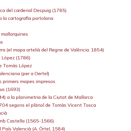
rca del cardenal Despuig (1785)
a la cartografia portolana
s mallorquines
ns
erra (el mapa ortelià del Regne de València. 1854)
 López (1786)
de Tomás López
alenciana (per a Oertel)
 als primers mapes impresos
us (1693)
4) a la planimetria de la Ciutat de Mallorca
1704 segons el plànol de Tomàs Vicent Tosca
ncià
 amb Castella (1565-1566)
 País Valencià (A. Örtel, 1584)