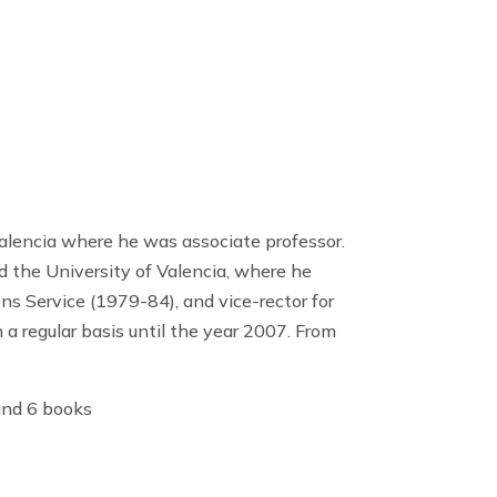
alencia where he was associate professor.
d the University of Valencia, where he
s Service (1979-84), and vice-rector for
a regular basis until the year 2007. From
 and 6 books