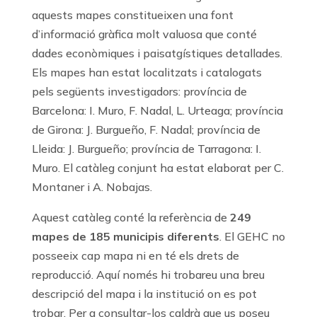
aquests mapes constitueixen una font
d’informació gràfica molt valuosa que conté
dades econòmiques i paisatgístiques detallades.
Els mapes han estat localitzats i catalogats
pels següents investigadors: província de
Barcelona: I. Muro, F. Nadal, L. Urteaga; província
de Girona: J. Burgueño, F. Nadal; província de
Lleida: J. Burgueño; província de Tarragona: I.
Muro. El catàleg conjunt ha estat elaborat per C.
Montaner i A. Nobajas.
Aquest catàleg conté la referència de
249
mapes de 185 municipis diferents
. El GEHC no
posseeix cap mapa ni en té els drets de
reproducció. Aquí només hi trobareu una breu
descripció del mapa i la institució on es pot
trobar. Per a consultar-los caldrà que us poseu