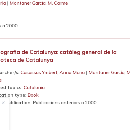
ria
|
Montaner García, M. Carme
s a 2000
ografia de Catalunya: catàleg general de la
oteca de Catalunya
archer/s:
Casassas Ymbert, Anna Maria
|
Montaner García, M
e
ed topics:
Catalonia
cation type:
Book
of publication:
Publicacions anteriors a 2000