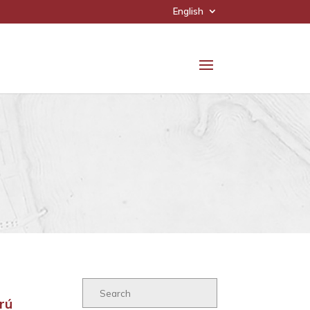
English
rú