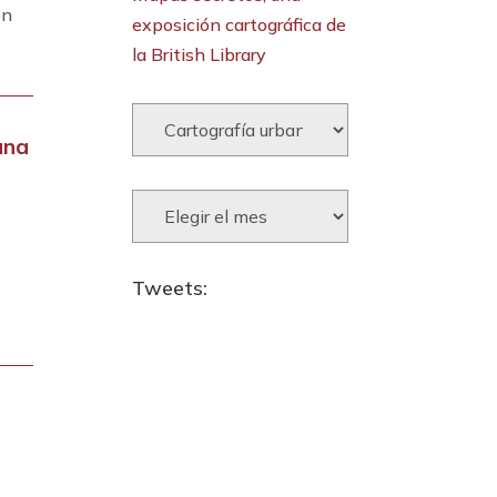
ón
exposición cartográfica de
la British Library
Categorías:
ana
Archivos:
Tweets: