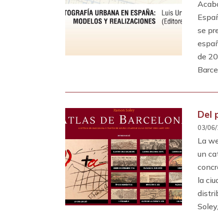
Acaba
Españ
se pr
españ
de 20
Barce
Del 
03/06/
La we
un ca
concr
la ci
distr
Soley