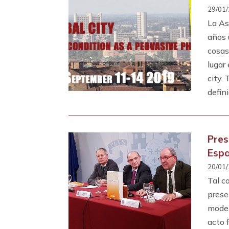
29/01/
La As
años 
cosas
lugar
city.
defin
Pres
Esp
20/01/
Tal c
prese
model
acto 