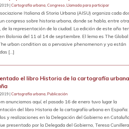
2019 |
Cartografía urbana
,
Congreso
,
Llamada para participar
sociazione Italiana di Storia Urbana (AISU) organiza cada do
un congreso sobre historia urbana, donde se habla, entre otr
, de la representación de la ciudad. La edición de este año te
 en Bolonia del 11 al 14 de septiembre. El lema es The Global
 The urban condition as a pervasive phenomenon y ya están
idas […]
entado el libro Historia de la cartografía urban
aña
2019 |
Cartografía urbana
,
Publicación
om anunciamos aquí, el pasado 16 de enero tuvo lugar la
ntación del libro Historia de la cartografía urbana en España:
os y realizaciones en la Delegación del Gobierno en Cataluña
fue presentado por la Delegada del Gobierno, Teresa Cuniller