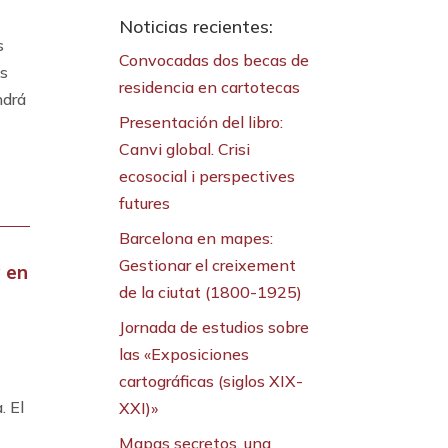
Noticias recientes:
s
Convocadas dos becas de
as
residencia en cartotecas
ndrá
Presentación del libro:
Canvi global. Crisi
ecosocial i perspectives
futures
Barcelona en mapes:
Gestionar el creixement
a en
de la ciutat (1800-1925)
Jornada de estudios sobre
las «Exposiciones
cartográficas (siglos XIX-
. El
XXI)»
a
Mapas secretos, una