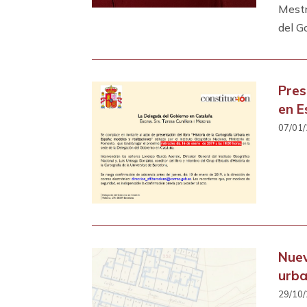
Mestr
del G
Pres
en 
07/01/
Nuev
urba
29/10/