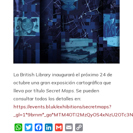
La British Library inaugurará el próximo 24 de
octubre una gran exposición cartográfica que
lleva por título
Secret Maps
. Se pueden
consultar todos los detalles en:
https://events.bl.uk/exhibitions/secretmaps?
_gl=1*9brnm*_ga*MTM4OTI2MzQyOS4xNzU2OTc3
WhatsApp
Twitter
Facebook
LinkedIn
Gmail
Email
Copy