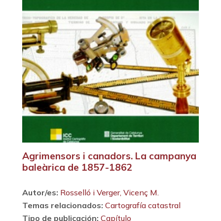
Agrimensors i canadors. La campanya
baleàrica de 1857-1862
Autor/es:
Rosselló i Verger, Vicenç M.
Temas relacionados:
Cartografía catastral
Tipo de publicación:
Capítulo