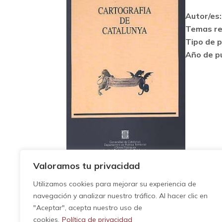
Autor/es:
Temas re
Tipo de p
Año de pu
Valoramos tu privacidad
Descripción:
Utilizamos cookies para mejorar su experiencia de
CASASSAS, A.M.; MONTANER, C. (1992):
navegación y analizar nuestro tráfico. Al hacer clic en
Catalunya
. Barcelona: Institut Cartogràfi
"Aceptar", acepta nuestro uso de
cookies.
Política de privacidad