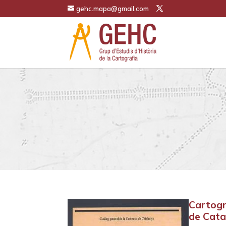
gehc.mapa@gmail.com
Cartogr
de Cata