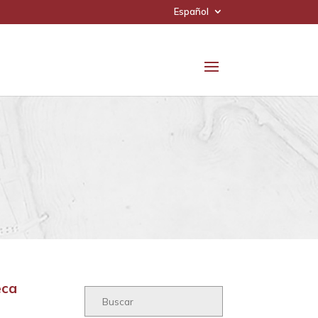
Español
eca