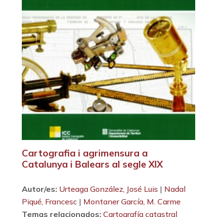
Cartografia i agrimensura a
Catalunya i Balears al segle XIX
Autor/es:
Urteaga González, José Luis
|
Nadal
Piqué, Francesc
|
Montaner García, M. Carme
Temas relacionados:
Cartografía catastral