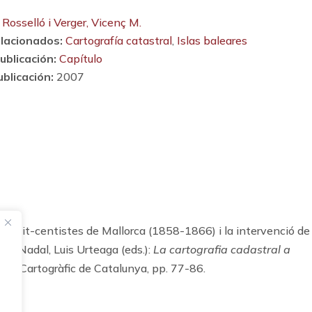
Rosselló i Verger, Vicenç M.
lacionados:
Cartografía catastral
,
Islas baleares
ublicación:
Capítulo
blicación:
2007
is vuit-centistes de Mallorca (1858-1866) i la intervenció de
sc Nadal, Luis Urteaga (eds.):
La cartografia cadastral a
titut Cartogràfic de Catalunya, pp. 77-86.