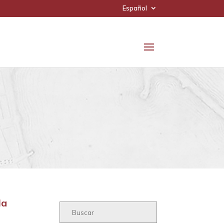
Español
la