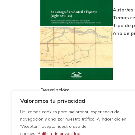
Autor/es:
Temas re
Tipo de p
Año de pu
Descripción:
ROSSELLÓ, Vicenç M. (2007): Els parcel·lar
Valoramos tu privacidad
Pere d’A. Peña, en Carme Montaner, France
Utilizamos cookies para mejorar su experiencia de
Espanya (segles XVIII-XX)
, Barcelona, Ins
navegación y analizar nuestro tráfico. Al hacer clic en
"Aceptar", acepta nuestro uso de
cookies.
Política de privacidad