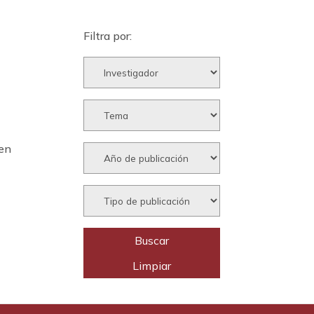
Filtra por:
 en
e
e