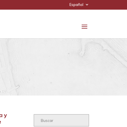
Español
a y
e