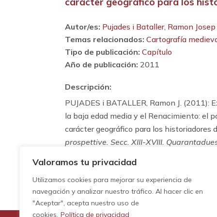
carácter geográfico para los hist
Autor/es:
Pujades i Bataller, Ramon Josep
Temas relacionados:
Cartografía medieva
Tipo de publicación:
Capítulo
Año de publicación:
2011
Descripción:
PUJADES i BATALLER, Ramon J. (2011): Ex
la baja edad media y el Renacimiento: el po
carácter geográfico para los historiadores
prospettive. Secc. XIII-XVIII. Quarantadu
University Press, p. 261-287.
Valoramos tu privacidad
Utilizamos cookies para mejorar su experiencia de
navegación y analizar nuestro tráfico. Al hacer clic en
"Aceptar", acepta nuestro uso de
cookies.
Política de privacidad