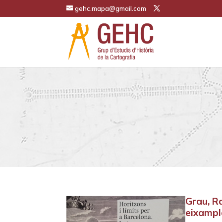
gehc.mapa@gmail.com
Grau, R
eixampla