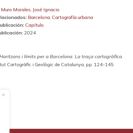
Muro Morales, José Ignacio
lacionados:
Barcelona
,
Cartografía urbana
ublicación:
Capítulo
blicación:
2024
Horitzons i límits per a Barcelona. La traça cartogràfica
.
tut Cartogràfic i Geològic de Catalunya, pp. 124-145