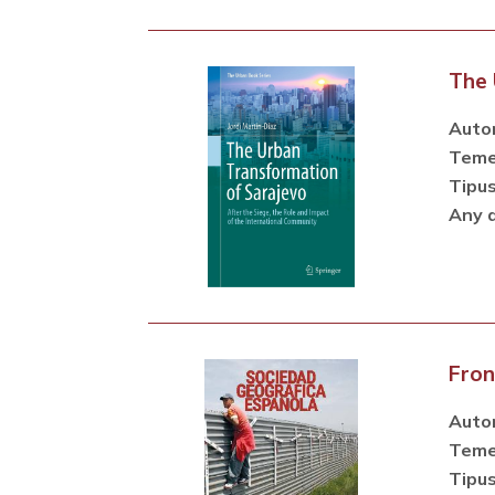
The 
Autor
Teme
Tipus
Any d
Fron
Autor
Teme
Tipus