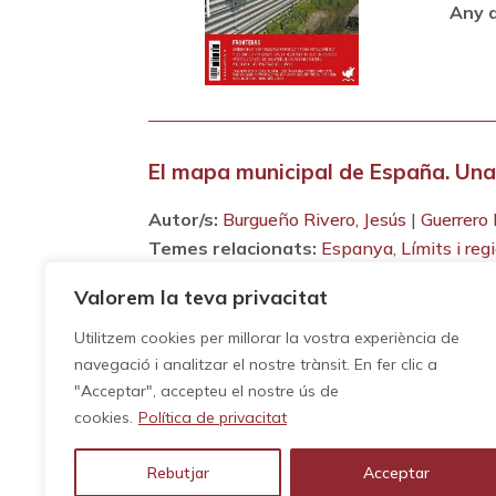
Any d
El mapa municipal de España. Una
Autor/s:
Burgueño Rivero, Jesús
|
Guerrero
Temes relacionats:
Espanya
,
Límits i reg
Tipus de publicació:
Article
Valorem la teva privacitat
Any de publicació:
2014
Utilitzem cookies per millorar la vostra experiència de
navegació i analitzar el nostre trànsit. En fer clic a
"Acceptar", accepteu el nostre ús de
cookies.
Política de privacitat
Paginació
de
Rebutjar
Acceptar