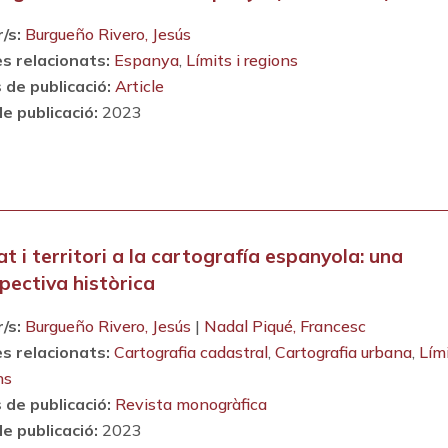
/s:
Burgueño Rivero, Jesús
s relacionats:
Espanya
,
Límits i regions
 de publicació:
Article
e publicació:
2023
at i territori a la cartografía espanyola: una
pectiva històrica
/s:
Burgueño Rivero, Jesús
|
Nadal Piqué, Francesc
s relacionats:
Cartografia cadastral
,
Cartografia urbana
,
Lími
ns
 de publicació:
Revista monogràfica
e publicació:
2023