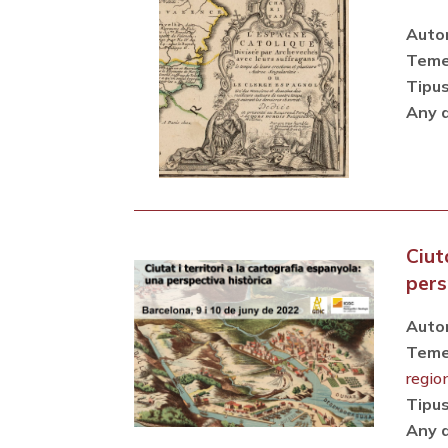
Autor
Teme
Tipus
Any d
Ciut
pers
Autor
Teme
regio
Tipus
Any d