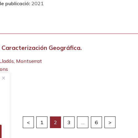
e publicació:
2021
 Caracterización Geográfica.
 Lladós, Montserrat
ions
<
1
2
3
…
6
>