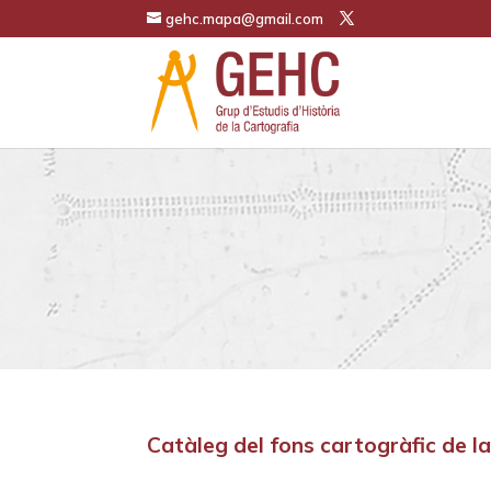
gehc.mapa@gmail.com
Catàleg del fons cartogràfic de l