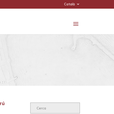
Català
rú