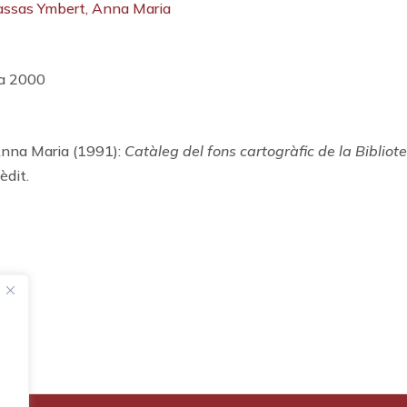
assas Ymbert, Anna Maria
 a 2000
na Maria (1991):
Catàleg del fons cartogràfic de la Bibliot
èdit.